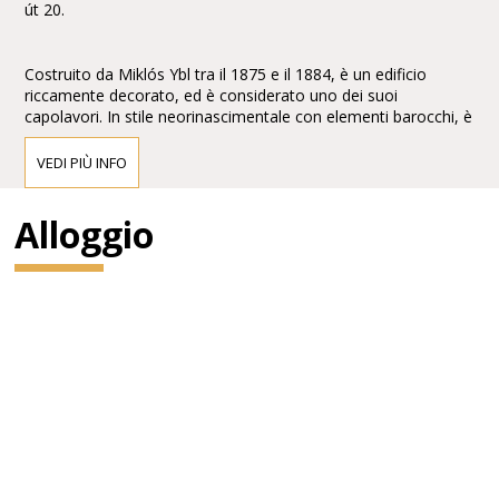
út 20.
Costruito da Miklós Ybl tra il 1875 e il 1884, è un edificio
riccamente decorato, ed è considerato uno dei suoi
capolavori. In stile neorinascimentale con elementi barocchi, è
arricchito con affreschi e sculture di Bertalan Székely,Mór
Than e Károly Lotz.
VEDI PIÙ INFO
Alloggio
Di fronte alla facciata vi sono le statue di Ferenc Erkel,
compositore dell'inno nazionale, e del compositore
classicoFranz Liszt, entrambe di Alajos Stróbl.
Gustav Mahler ne fu direttore dal 1888 al 1891.