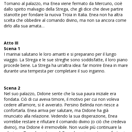
Tornano al palazzo, ma Enea viene fermato da Mercurio, cioè
dallo spirito malvagio della Strega, che gli dice che deve partire
stanotte per fondare la nuova Troia in Italia. Enea non ha altra
scelta che obbedire al comando divino, ma non sa ancora come
dirlo alla sua amata…
Atto III
Scena 1
I marinai salutano le loro amanti e si preparano per il lungo
viaggio. La Strega e le sue streghe sono soddisfatte, il loro piano
procede bene. La Strega ha un’altra idea: far morire Enea in mare
durante una tempesta per completare il suo inganno.
Scena 2
Nel suo palazzo, Didone sente che la sua paura iniziale era
fondata. Ciò di cui aveva timore, il motivo per cui non voleva
cedere all’amore, si è avverato. Persino Belinda non riesce a
confortarla. Enea arriva per salutare, ma Didone ha già
rinunciato alla relazione. Vedendo la sua disperazione, Enea
vorrebbe restare e rifiutare il comando divino (o ciò che credeva
divino), ma Didone è irremovibile. Non vuole più continuare la