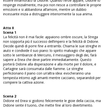
essere innamorato di Didone. Quando l’eroe appare, Didone lo
respinge inizialmente, ma poi non riesce a controllare le proprie
emozioni e si abbandona all’amore, mentre un dubbio
incessante inizia a distruggere interiormente la sua anima.
Atto II
Scena 1
La felicità non è mai facile: appaiono ombre oscure, la Strega
non sopporta più il successo dell’impero e la felicità di Didone.
Decide quindi di porre fine a entrambi. Chiama le sue streghe in
aiuto e condivide il suo piano: lo spirito malvagio che appare
sotto le sembianze di Mercurio, il messaggero degli dei, farà
sapere a Enea che deve partire immediatamente. Questo
porterà Didone alla disperazione e alla morte per il dolore, e
Cartagine sarà consumata dalle fiamme. Le streghe
perfezionano il piano con un’altra idea: evocheranno una
tempesta intorno agli amanti mentre cacciano, separandoli per
compiere la cattiva azione.
Scena 2
Didone ed Enea si godono felicemente le gioie della caccia, ma
Didone sente il tuono, che mette fine al loro divertimento.