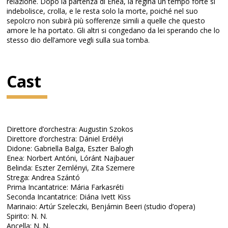
relazione. Dopo la partenza di Enea, la regina un tempo forte si
indebolisce, crolla, e le resta solo la morte, poiché nel suo
sepolcro non subirà più sofferenze simili a quelle che questo
amore le ha portato. Gli altri si congedano da lei sperando che lo
stesso dio dell’amore vegli sulla sua tomba.
Cast
Direttore d’orchestra: Augustin Szokos
Direttore d’orchestra: Dániel Erdélyi
Didone: Gabriella Balga, Eszter Balogh
Enea: Norbert Antóni, Lóránt Najbauer
Belinda: Eszter Zemlényi, Zita Szemere
Strega: Andrea Szántó
Prima Incantatrice: Mária Farkasréti
Seconda Incantatrice: Diána Ivett Kiss
Marinaio: Artúr Szeleczki, Benjámin Beeri (studio d’opera)
Spirito: N. N.
Ancella: N. N.