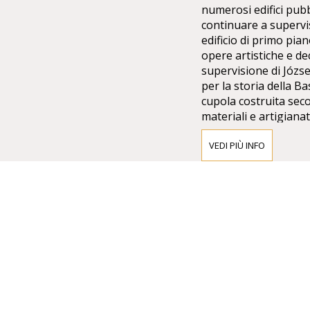
numerosi edifici pubbl
continuare a supervi
edificio di primo pian
opere artistiche e de
supervisione di Józ
per la storia della B
cupola costruita secon
materiali e artigianat
stati costruiti con pi
cupola è stata costru
VEDI PIÙ INFO
in una struttura in e
uniforme il carico sui
dato origine al colla
quando la rimozione d
costruite iniziata e 
progetti per continuar
termini di struttura e
stile classicista sono
da Ybl, e opere cont
suoi schizzi e idee fi