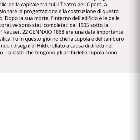
ici della capitale tra cui il Teatro dell'Opera, a
sionare la progettazione e la costruzione di questo
o. Dopo la sua morte, l'interno dell'edificio e le belle
corative sono stati completati dal 1905 sotto la
sef Kauser. 22 GENNAIO 1868 era una data importante
asilica. Fu in questo giorno che la cupola e del tamburo
do i disegni di Hild crollato a causa di difetti nei
o. I pilastri che tengono gli archi della cupola sono
etre donate di qualità assortiti e solidità. Il tamburo
ita sul bordo interno degli archi alla base, risultando
quilibrio precario che ha distribuito in modo non
 pilastri. Lo squilibrio della struttura, a sua volta ha
sso, dopo di che opere sospesa per più di un anno,
elle macerie e la demolizione delle parti mal
proseguita fino al 1871. Miklós Ybl preparato nuovi
e i lavori di costruzione o rivisto i precedenti in
 l'apparenza simili. Dal 1875, le forme ellenistiche e lo
 stati sostituiti da elementi neorinascimentali applicate
inuato, anche dopo la sua morte del 1891, secondo i
no alla lunga ultima dedicazione della chiesa nel 1905.