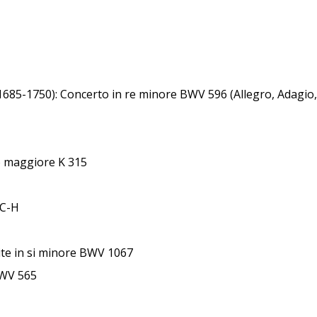
1685-1750): Concerto in re minore BWV 596 (Allegro, Adagio,
o maggiore K 315
-C-H
ite in si minore BWV 1067
BWV 565