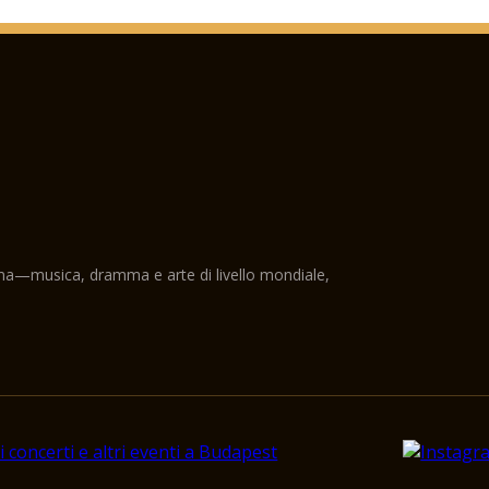
Francesco Giuseppe I
1931. Papa Pio XI prem
1938. Le funzioni di 
del 34 ° Congresso Eu
1944-1945 - La strutt
danneggiati nella se
insieme deve essere s
1947. La struttura in
riparazione sul tetto
1971. La mano destra 
essere custodito lì.
ama—musica, dramma e arte di livello mondiale,
1982. La piastra di c
sotto da una tempesta
1983. Data d'inizio de
1991. Papa Giovanni Pa
1993. Il papa solleva 
dell'Arcivescovado.
16 agosto 2001 - Il go
relazione alla conclu
14 agosto 2003 - Con