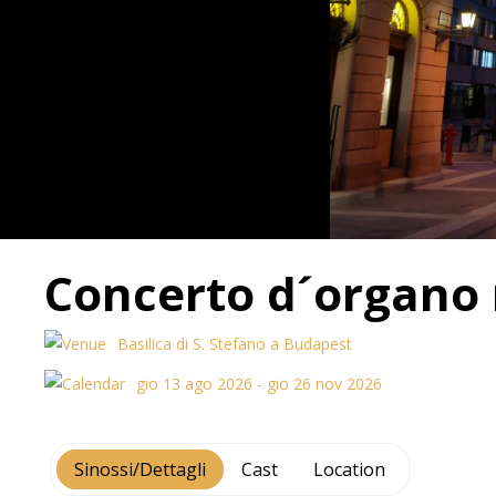
Concerto d´organo n
Basilica di S. Stefano a Budapest
gio 13 ago 2026 - gio 26 nov 2026
Sinossi/Dettagli
Cast
Location