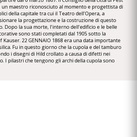
partire dal 6 marzo 1867. Il Consiglio della città di Pest
 un maestro riconosciuto al momento e progettista di
ici della capitale tra cui il Teatro dell'Opera, a
sionare la progettazione e la costruzione di questo
o. Dopo la sua morte, l'interno dell'edificio e le belle
corative sono stati completati dal 1905 sotto la
sef Kauser. 22 GENNAIO 1868 era una data importante
asilica. Fu in questo giorno che la cupola e del tamburo
do i disegni di Hild crollato a causa di difetti nei
o. I pilastri che tengono gli archi della cupola sono
etre donate di qualità assortiti e solidità. Il tamburo
ita sul bordo interno degli archi alla base, risultando
quilibrio precario che ha distribuito in modo non
 pilastri. Lo squilibrio della struttura, a sua volta ha
sso, dopo di che opere sospesa per più di un anno,
elle macerie e la demolizione delle parti mal
proseguita fino al 1871. Miklós Ybl preparato nuovi
e i lavori di costruzione o rivisto i precedenti in
 l'apparenza simili. Dal 1875, le forme ellenistiche e lo
 stati sostituiti da elementi neorinascimentali applicate
inuato, anche dopo la sua morte del 1891, secondo i