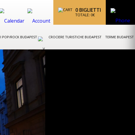
0
BIGLIETTI
TOTALE:
0
€
I POP/ROCK BUDAPEST
CROCIERE TURISTICHE BUDAPEST
TERME BUDAPEST