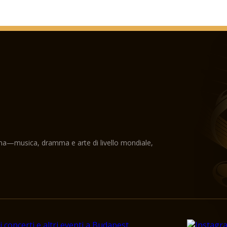
9 novembre 1905 - La
8 dicembre, 1906: Il 
Francesco Giuseppe I
1931. Papa Pio XI prem
1938. Le funzioni di 
del 34 ° Congresso Eu
1944-1945 - La strutt
danneggiati nella se
insieme deve essere s
1947. La struttura in
riparazione sul tetto
1971. La mano destra 
essere custodito lì.
ama—musica, dramma e arte di livello mondiale,
1982. La piastra di c
sotto da una tempesta
1983. Data d'inizio de
1991. Papa Giovanni Pa
1993. Il papa solleva 
dell'Arcivescovado.
16 agosto 2001 - Il go
relazione alla conclu