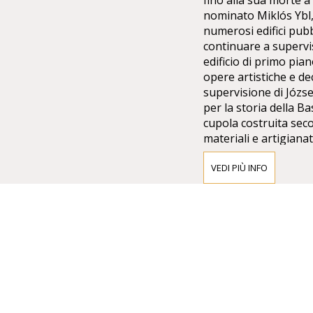
fino alla sua morte a 
nominato Miklós Ybl,
numerosi edifici pubbl
continuare a supervi
edificio di primo pian
opere artistiche e de
supervisione di Józ
per la storia della B
cupola costruita secon
materiali e artigianat
stati costruiti con pi
cupola è stata costru
VEDI PIÙ INFO
in una struttura in e
uniforme il carico sui
dato origine al colla
quando la rimozione d
costruite iniziata e 
progetti per continuar
termini di struttura e
stile classicista sono
da Ybl, e opere cont