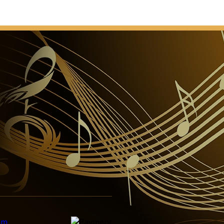
 dedicazione della chiesa
posizionamento della chiave di volta, in presenza di
, imperatore d'Austria e re d'Ungheria.
i alla chiesa il titolo "basilica minore".
costruzione come il luogo centrale delle manifestazioni
caristico Internazionale.
ura del tetto, le torri e le mura esterne sono
conda guerra mondiale. La struttura del tetto nel suo
ostituita.
 legno della cupola prende fuoco durante i lavori di
.
Santo di Santo Stefano è collocato nella Basilica
opertura della grande cupola è spazzato sulla strada di
, e la chiesa diventa pericoloso per la vita.
lle opere di ricostruzione previste.
olo II visita la chiesa al festival del re Santo Stefano.
la basilica al rango di co-cattedrale di
verno trasferisce il titolo di basilica alla Chiesa in
sione del millennio.