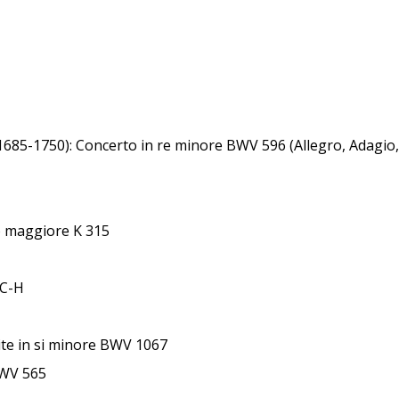
1685-1750): Concerto in re minore BWV 596 (Allegro, Adagio,
o maggiore K 315
-C-H
ite in si minore BWV 1067
BWV 565