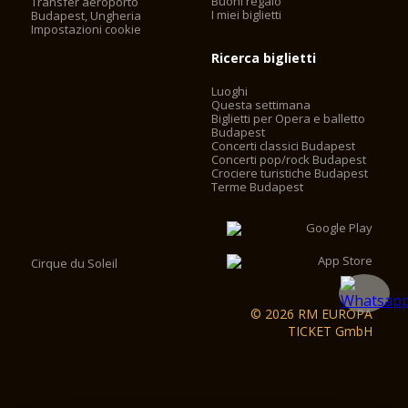
Buoni regalo
Transfer aeroporto
stabilito per scopi turistici, che ha reso necessaria
I miei biglietti
Budapest, Ungheria
l'installazione di ascensori. Gli ascensori funzionano con
Impostazioni cookie
controllo di frequenza, senza motore-casa, risparmiando il
Ricerca biglietti
60% sui costi di esercizio. I 2 camini dietro la facciata
principale sono stati convertiti in vani ascensore e 2 ascensori
Luoghi
sono stati installati nel cesto cupola dietro gli statuti degli
Questa settimana
evangelisti. I visitatori possono ora accedere il look-out
Biglietti per Opera e balletto
utilizzando i due ascensori e un po 'a piedi, invece di dover
Budapest
salire le scale 364.
Concerti classici Budapest
Concerti pop/rock Budapest
Crociere turistiche Budapest
Terme Budapest
Cirque du Soleil
© 2026 RM EUROPA
TICKET GmbH