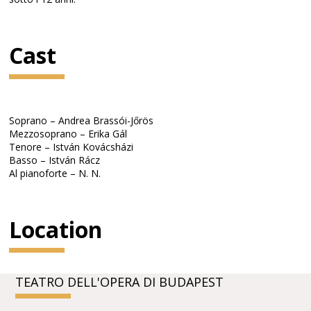
Cast
Soprano – Andrea Brassói-Jőrös
Mezzosoprano – Erika Gál
Tenore – István Kovácsházi
Basso – István Rácz
Al pianoforte – N. N.
Location
TEATRO DELL'OPERA DI BUDAPEST