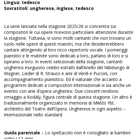
Lingua: tedesco
Sovratitoli: ungherese, inglese, tedesco
La serie lanciata nella stagione 2025/26 si concentra sui
compositori le cui opere ricevono particolare attenzione durante
la stagione. Tuttavia, vi sono molti cantanti che non trovano un
ruolo nelle opere di questi maestri, ma che desidererebbero
cantare attingendo al loro ricco repertorio vocale. I pomeriggi
pianistici e le matinée sono dedicati a loro, parlano di loro e si
ispirano a loro. In eventi selezionati della stagione, cantanti
ungheresi eseguono celebri estratti dall’Anello del Nibelungo di
Wagner, Lieder di R. Strauss e arie di Verdi e Puccini, con
accompagnamento pianistico. Ed è naturale che accanto a
programmi dedicati a compositori internazionali vi sia anche un
evento con arie d’opera ungheresi. Due concerti rendono
omaggio a Kodály, figura centrale di questa stagione. Un altro è
tradizionalmente organizzato in memoria di Miklós Ybl,
architetto del Teatro dell’Opera. Ungherese in ogni aspetto –
internazionale nello standard.
Guida parentale
– Lo spettacolo non è consigliato ai bambini
sotto i 12 anni.