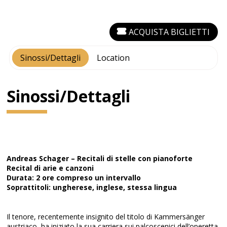
ACQUISTA BIGLIETTI
Sinossi/Dettagli
Location
Sinossi/Dettagli
Andreas Schager – Recitali di stelle con pianoforte
Recital di arie e canzoni
Durata: 2 ore compreso un intervallo
Soprattitoli: ungherese, inglese, stessa lingua
Il tenore, recentemente insignito del titolo di Kammersänger
austriaco, ha iniziato la sua carriera sui palcoscenici dell’operetta.