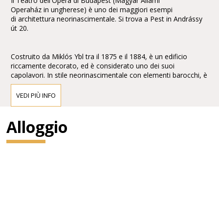
Il Teatro dell'Opera di Budapest (Magyar Állami
Operaház in ungherese) è uno dei maggiori esempi
di architettura neorinascimentale. Si trova a Pest in Andrássy
út 20.
Costruito da Miklós Ybl tra il 1875 e il 1884, è un edificio
riccamente decorato, ed è considerato uno dei suoi
capolavori. In stile neorinascimentale con elementi barocchi, è
arricchito con affreschi e sculture di Bertalan Székely,Mór
Than e Károly Lotz.
VEDI PIÙ INFO
Alloggio
Di fronte alla facciata vi sono le statue di Ferenc Erkel,
compositore dell'inno nazionale, e del compositore
classicoFranz Liszt, entrambe di Alajos Stróbl.
Gustav Mahler ne fu direttore dal 1888 al 1891.