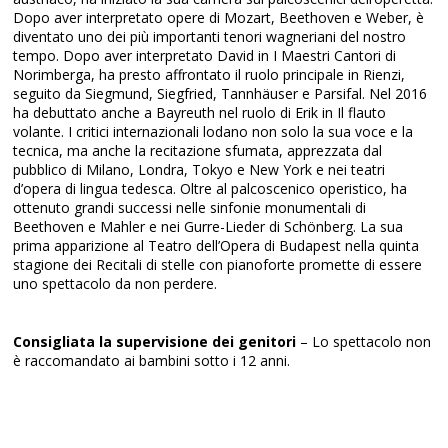
Dopo aver interpretato opere di Mozart, Beethoven e Weber, è
diventato uno dei più importanti tenori wagneriani del nostro
tempo. Dopo aver interpretato David in I Maestri Cantori di
Norimberga, ha presto affrontato il ruolo principale in Rienzi,
seguito da Siegmund, Siegfried, Tannhäuser e Parsifal. Nel 2016
ha debuttato anche a Bayreuth nel ruolo di Erik in Il flauto
volante. I critici internazionali lodano non solo la sua voce e la
tecnica, ma anche la recitazione sfumata, apprezzata dal
pubblico di Milano, Londra, Tokyo e New York e nei teatri
d’opera di lingua tedesca. Oltre al palcoscenico operistico, ha
ottenuto grandi successi nelle sinfonie monumentali di
Beethoven e Mahler e nei Gurre-Lieder di Schönberg. La sua
prima apparizione al Teatro dell’Opera di Budapest nella quinta
stagione dei Recitali di stelle con pianoforte promette di essere
uno spettacolo da non perdere.
Consigliata la supervisione dei genitori
– Lo spettacolo non
è raccomandato ai bambini sotto i 12 anni.