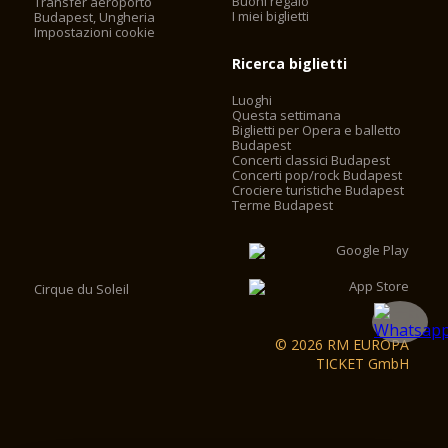
Buoni regalo
Transfer aeroporto
stabilito per scopi turistici, che ha reso necessaria
I miei biglietti
Budapest, Ungheria
l'installazione di ascensori. Gli ascensori funzionano con
Impostazioni cookie
controllo di frequenza, senza motore-casa, risparmiando il
Ricerca biglietti
60% sui costi di esercizio. I 2 camini dietro la facciata
principale sono stati convertiti in vani ascensore e 2 ascensori
Luoghi
sono stati installati nel cesto cupola dietro gli statuti degli
Questa settimana
evangelisti. I visitatori possono ora accedere il look-out
Biglietti per Opera e balletto
utilizzando i due ascensori e un po 'a piedi, invece di dover
Budapest
salire le scale 364.
Concerti classici Budapest
Concerti pop/rock Budapest
Crociere turistiche Budapest
Terme Budapest
Cirque du Soleil
© 2026 RM EUROPA
TICKET GmbH