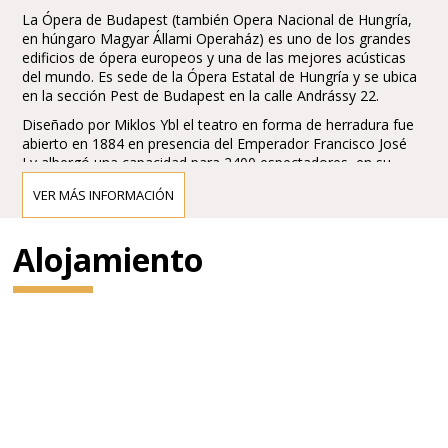
La Ópera de Budapest (también Opera Nacional de Hungría,
en húngaro Magyar Állami Operaház) es uno de los grandes
edificios de ópera europeos y una de las mejores acústicas
del mundo. Es sede de la Ópera Estatal de Hungría y se ubica
en la sección Pest de Budapest en la calle Andrássy 22.
Diseñado por Miklos Ybl el teatro en forma de herradura fue
abierto en 1884 en presencia del Emperador Francisco José
I y albergó una capacidad para 2400 espectadores, en su
momento rivalizó con la Wiener Staatsoper (Opera de Viena).
VER MÁS INFORMACIÓN
Fue remozado y reducido en capacidad en 1980, actualmente
posee una para 1289 espectadores.
Alojamiento
El compositor y director Gustav Mahler fue director artístico
del teatro en 1887-1891 iniciando una era dorada a la que se
sumaron Richard Strauss, Wilhelm Furtwängler y Otto
Klemperer (1947-50)
La orquesta residente es la Orquesta Filarmónica de
Budapest.
El segundo teatro de ópera de la ciudad es el Teatro Erkel,
más grande y donde se alterna ballet, concierto y ópera.
El ministro de interior en 28 de abril de 1874 encomendó de la