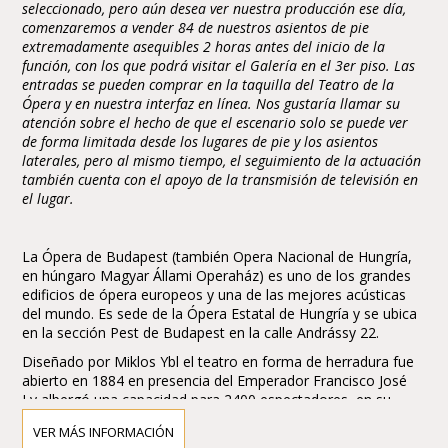
seleccionado, pero aún desea ver nuestra producción ese día,
comenzaremos a vender 84 de nuestros asientos de pie
extremadamente asequibles 2 horas antes del inicio de la
función, con los que podrá visitar el Galería en el 3er piso. Las
entradas se pueden comprar en la taquilla del Teatro de la
Ópera y en nuestra interfaz en línea. Nos gustaría llamar su
atención sobre el hecho de que el escenario solo se puede ver
de forma limitada desde los lugares de pie y los asientos
laterales, pero al mismo tiempo, el seguimiento de la actuación
también cuenta con el apoyo de la transmisión de televisión en
el lugar.
La Ópera de Budapest (también Opera Nacional de Hungría,
en húngaro Magyar Állami Operaház) es uno de los grandes
edificios de ópera europeos y una de las mejores acústicas
del mundo. Es sede de la Ópera Estatal de Hungría y se ubica
en la sección Pest de Budapest en la calle Andrássy 22.
Diseñado por Miklos Ybl el teatro en forma de herradura fue
abierto en 1884 en presencia del Emperador Francisco José
I y albergó una capacidad para 2400 espectadores, en su
momento rivalizó con la Wiener Staatsoper (Opera de Viena).
VER MÁS INFORMACIÓN
Fue remozado y reducido en capacidad en 1980, actualmente