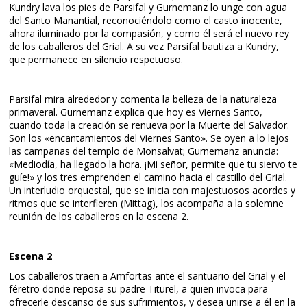
Kundry lava los pies de Parsifal y Gurnemanz lo unge con agua
del Santo Manantial, reconociéndolo como el casto inocente,
ahora iluminado por la compasión, y como él será el nuevo rey
de los caballeros del Grial. A su vez Parsifal bautiza a Kundry,
que permanece en silencio respetuoso.
Parsifal mira alrededor y comenta la belleza de la naturaleza
primaveral. Gurnemanz explica que hoy es Viernes Santo,
cuando toda la creación se renueva por la Muerte del Salvador.
Son los «encantamientos del Viernes Santo». Se oyen a lo lejos
las campanas del templo de Monsalvat; Gurnemanz anuncia:
«Mediodía, ha llegado la hora. ¡Mi señor, permite que tu siervo te
guíe!» y los tres emprenden el camino hacia el castillo del Grial.
Un interludio orquestal, que se inicia con majestuosos acordes y
ritmos que se interfieren (Mittag), los acompaña a la solemne
reunión de los caballeros en la escena 2.
Escena 2
Los caballeros traen a Amfortas ante el santuario del Grial y el
féretro donde reposa su padre Titurel, a quien invoca para
ofrecerle descanso de sus sufrimientos, y desea unirse a él en la