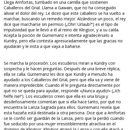
Llega Amfortas, tumbado en una camilla que sostienen
Caballeros del Grial. Llama a Gawain, que no ha conseguido
aliviar el dolor del rey. Le dicen que este caballero se ha vuelto a
marchar, buscando un remedio mejor. Alzándose un poco, el rey
dice que marcharse sin permiso („Ohn' Urlaub?“) es el tipo de
impulsividad que le llevó a él al reino de Klingsor, y a su caída.
Acepta la poción de Gurnemanz e intenta agradecérselo a
Kundry, pero ella contesta apresuradamente que las gracias no
ayudarán y le insta a que vaya a bañarse.
Se marcha la procesión. Los escuderos miran a Kundry con
sospecha y le hacen preguntas. Después de una breve réplica,
ella se calla. Gurnemanz les dice que Kundry a menudo ha
ayudado a los Caballeros del Grial, pero que ella va y viene de
manera impredecible. Cuando él le pregunta directamente por
qué no se queda para ayudar, responde «¡Nunca ayudo!» („Ich
helfe nie!“). Los escuderos creen que ella es una bruja y
desdeñosamente comentan que si ella hace tanto, por qué no
encuentra la Lanza Sagrada para ellos. Gurnemanz revela que
esta hazaña está destinada a otra persona. Dice que a Amfortas
se le confió ser guardián de la Lanza, pero que la perdió cuando
fue seducido por una mujer irresistiblemente atractiva en el
dominio de Klingsor. Klingsor atrapó la Lanza y con ella atacó a