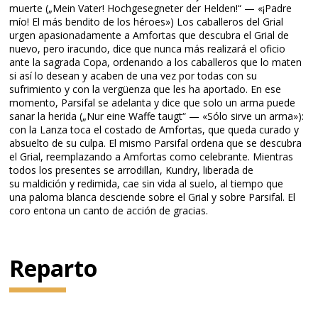
muerte („Mein Vater! Hochgesegneter der Helden!“ — «¡Padre
mío! El más bendito de los héroes») Los caballeros del Grial
urgen apasionadamente a Amfortas que descubra el Grial de
nuevo, pero iracundo, dice que nunca más realizará el oficio
ante la sagrada Copa, ordenando a los caballeros que lo maten
si así lo desean y acaben de una vez por todas con su
sufrimiento y con la vergüenza que les ha aportado. En ese
momento, Parsifal se adelanta y dice que solo un arma puede
sanar la herida („Nur eine Waffe taugt“ — «Sólo sirve un arma»):
con la Lanza toca el costado de Amfortas, que queda curado y
absuelto de su culpa. El mismo Parsifal ordena que se descubra
el Grial, reemplazando a Amfortas como celebrante. Mientras
todos los presentes se arrodillan, Kundry, liberada de
su maldición y redimida, cae sin vida al suelo, al tiempo que
una paloma blanca desciende sobre el Grial y sobre Parsifal. El
coro entona un canto de acción de gracias.
Reparto