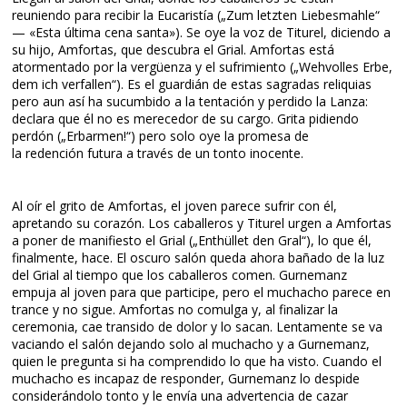
reuniendo para recibir la Eucaristía („Zum letzten Liebesmahle“
— «Esta última cena santa»). Se oye la voz de Titurel, diciendo a
su hijo, Amfortas, que descubra el Grial. Amfortas está
atormentado por la vergüenza y el sufrimiento („Wehvolles Erbe,
dem ich verfallen“). Es el guardián de estas sagradas reliquias
pero aun así ha sucumbido a la tentación y perdido la Lanza:
declara que él no es merecedor de su cargo. Grita pidiendo
perdón („Erbarmen!“) pero solo oye la promesa de
la redención futura a través de un tonto inocente.
Al oír el grito de Amfortas, el joven parece sufrir con él,
apretando su corazón. Los caballeros y Titurel urgen a Amfortas
a poner de manifiesto el Grial („Enthüllet den Gral“), lo que él,
finalmente, hace. El oscuro salón queda ahora bañado de la luz
del Grial al tiempo que los caballeros comen. Gurnemanz
empuja al joven para que participe, pero el muchacho parece en
trance y no sigue. Amfortas no comulga y, al finalizar la
ceremonia, cae transido de dolor y lo sacan. Lentamente se va
vaciando el salón dejando solo al muchacho y a Gurnemanz,
quien le pregunta si ha comprendido lo que ha visto. Cuando el
muchacho es incapaz de responder, Gurnemanz lo despide
considerándolo tonto y le envía una advertencia de cazar