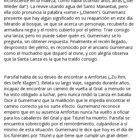
inconsciente en la maleza, como había ocurrido años atrás („Sie!
Wieder da!“). La revive usando agua del Santo Manantial, pero
ella solo pronuncia la palabra «servir» („Dienen“). Gurnemanz
presiente que hay algún significado en su reaparición en este día.
Mirando al bosque, ve que se acerca un personaje, recubierto de
armadura negra y el rostro cubierto por el yelmo. Trae consigo
una lanza, pero no puede saber quién es. Gurnemanz se lo
pregunta, sin obtener respuesta. Finalmente el recién llegado,
desprovisto del yelmo, es reconocido por el anciano Gurnemanz
como el muchacho que disparó al cisne, y con alegría observa
que la Santa Lanza es la que ha traído consigo.
Parsifal habla de su deseo de encontrar a Amfortas („Zu ihm,
des tiefe Klagen“). Relata su largo viaje, vagando durante años,
incapaz de encontrar un camino de vuelta al Grial: a menudo se
ha visto obligado a luchar, pero nunca rindió la Lanza en batalla.
Dice a Gurnemanz que la maldición que le impedía encontrar el
camino correcto ya no surte efecto. Gurnemanz reconoce
empero que en su ausencia Amfortas nunca ha vuelto a oficiar
para los caballeros del Grial y que Titurel ha muerto. Parsifal se
encuentra sobrecogido por el remordimiento, culpándose a sí
mismo de esta situación. Gurnemanz le dice que hoy es el día de
los funerales por Titurel y que tiene que cumplir un gran deber.