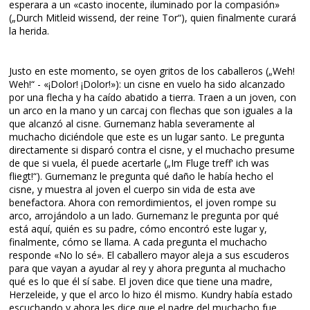
esperara a un «casto inocente, iluminado por la compasión»
(„Durch Mitleid wissend, der reine Tor“), quien finalmente curará
la herida.
Justo en este momento, se oyen gritos de los caballeros („Weh!
Weh!“ - «¡Dolor! ¡Dolor!»): un cisne en vuelo ha sido alcanzado
por una flecha y ha caído abatido a tierra. Traen a un joven, con
un arco en la mano y un carcaj con flechas que son iguales a la
que alcanzó al cisne. Gurnemanz habla severamente al
muchacho diciéndole que este es un lugar santo. Le pregunta
directamente si disparó contra el cisne, y el muchacho presume
de que si vuela, él puede acertarle („Im Fluge treff' ich was
fliegt!“). Gurnemanz le pregunta qué daño le había hecho el
cisne, y muestra al joven el cuerpo sin vida de esta ave
benefactora. Ahora con remordimientos, el joven rompe su
arco, arrojándolo a un lado. Gurnemanz le pregunta por qué
está aquí, quién es su padre, cómo encontró este lugar y,
finalmente, cómo se llama. A cada pregunta el muchacho
responde «No lo sé». El caballero mayor aleja a sus escuderos
para que vayan a ayudar al rey y ahora pregunta al muchacho
qué es lo que él sí sabe. El joven dice que tiene una madre,
Herzeleide, y que el arco lo hizo él mismo. Kundry había estado
escuchando y ahora les dice que el padre del muchacho fue