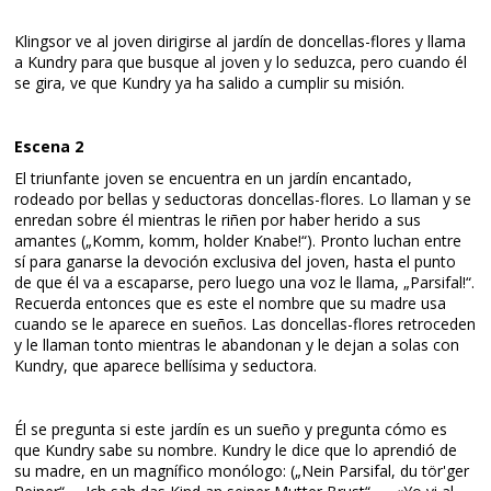
Klingsor ve al joven dirigirse al jardín de doncellas-flores y llama
a Kundry para que busque al joven y lo seduzca, pero cuando él
se gira, ve que Kundry ya ha salido a cumplir su misión.
Escena 2
El triunfante joven se encuentra en un jardín encantado,
rodeado por bellas y seductoras doncellas-flores. Lo llaman y se
enredan sobre él mientras le riñen por haber herido a sus
amantes („Komm, komm, holder Knabe!“). Pronto luchan entre
sí para ganarse la devoción exclusiva del joven, hasta el punto
de que él va a escaparse, pero luego una voz le llama, „Parsifal!“.
Recuerda entonces que es este el nombre que su madre usa
cuando se le aparece en sueños. Las doncellas-flores retroceden
y le llaman tonto mientras le abandonan y le dejan a solas con
Kundry, que aparece bellísima y seductora.
Él se pregunta si este jardín es un sueño y pregunta cómo es
que Kundry sabe su nombre. Kundry le dice que lo aprendió de
su madre, en un magnífico monólogo: („Nein Parsifal, du tör'ger