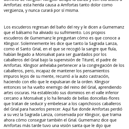
Amfortas: esta herida causa a Amfortas tanto dolor como
vergüenza, y nunca curará por sí misma.
Los escuderos regresan del baño del rey y le dicen a Gurnemanz
que el bálsamo ha aliviado su sufrimiento. Los propios
escuderos de Gurnemanz le preguntan cómo es que conoce a
Klingsor. Solemnemente les dice que tanto la Sagrada Lanza,
como el Santo Grial, en el que se recogió la sangre que fluía,
habían llegado a Monsalvat para ser guardados por los
caballeros del Grial bajo la supervisión de Titurel, el padre de
Amfortas. Klingsor anhelaba pertenecer a la congregación de los
caballeros, pero, incapaz de mantener los pensamientos
impuros lejos de su mente, recurrió a la auto castración,
haciendo con ello que le expulsaran de la orden. Klingsor
entonces se ha vuelto enemigo del reino del Grial, aprendiendo
artes oscuras. Ha establecido sus dominios en el valle inferior
cercano a Monsalvat y lo ha llenado de bellas doncellas-flores
que tratan de seducir y embelesar a los caprichosos caballeros
del Grial para hacerlos perecer. Aquí fue donde Amfortas perdió
a su vez la Sagrada Lanza, conservada por Klingsor, que trama
ahora cómo conseguir también el Grial. Gurnemanz dice que
Amfortas más tarde tuvo una visión santa que le dijo que