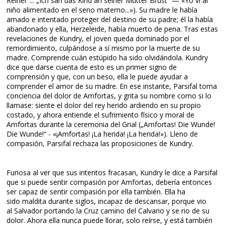
Reiner“... „Ich sah das Kind an seiner Mutter Brust“ — «Yo vi al
niño alimentado en el seno materno...»). Su madre le había
amado e intentado proteger del destino de su padre; él la había
abandonado y ella, Herzeleide, había muerto de pena. Tras estas
revelaciones de Kundry, el joven queda dominado por el
remordimiento, culpándose a sí mismo por la muerte de su
madre. Comprende cuán estúpido ha sido olvidándola. Kundry
dice que darse cuenta de esto es un primer signo de
comprensión y que, con un beso, ella le puede ayudar a
comprender el amor de su madre. En ese instante, Parsifal toma
conciencia del dolor de Amfortas, y grita su nombre como si lo
llamase: siente el dolor del rey herido ardiendo en su propio
costado, y ahora entiende el sufrimiento físico y moral de
Amfortas durante la ceremonia del Grial („Amfortas! Die Wunde!
Die Wunde!“ - «¡Amfortas! ¡La herida! ¡La herida!»). Lleno de
compasión, Parsifal rechaza las proposiciones de Kundry.
Furiosa al ver que sus intentos fracasan, Kundry le dice a Parsifal
que si puede sentir compasión por Amfortas, debería entonces
ser capaz de sentir compasión por ella también. Ella ha
sido maldita durante siglos, incapaz de descansar, porque vio
al Salvador portando la Cruz camino del Calvario y se rio de su
dolor. Ahora ella nunca puede llorar, solo reírse, y está también