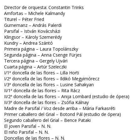
Director de orquesta: Constantin Trinks
Amfortas – Michele Kalmandy
Titurel – Péter Fried
Gurnemanz – András Palerdi
Parsifal – István Kovácsházi
Klingsor – Károly Szemerédy
Kundry – Andrea Szántó
Primera página – Laura Topolánszky
Segunda página – Anna Csenge Fürjes
Tercera página – Gergely Ujvári
Cuarta página – Artúr Szeleczki
I/1ª doncella de las flores – Lilla Horti
I/2ª doncella de las flores – Ildikó Megyimórecz
I/3ª doncella de las flores – Lusine Sahakyan
II/1ª doncella de las flores – Rita Rácz
II/2ª doncella de las flores – Anija Lombard (estudio de ópera)
II/3ª doncella de las flores – Zsófia Kálnay
Madre de Parsifal / Voz desde arriba – Mária Farkasréti
Primer caballero del Grial – Botond Pál (estudio de ópera)
Segundo caballero del Grial – Bence Pataki
El joven Parsifal – N. N.
El niño Parsifal – N. N.
Doncellas de las flores – N. N.