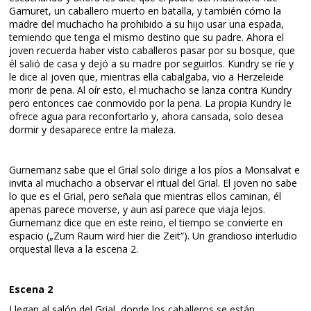
Gamuret, un caballero muerto en batalla, y también cómo la
madre del muchacho ha prohibido a su hijo usar una espada,
temiendo que tenga el mismo destino que su padre. Ahora el
joven recuerda haber visto caballeros pasar por su bosque, que
él salió de casa y dejó a su madre por seguirlos. Kundry se ríe y
le dice al joven que, mientras ella cabalgaba, vio a Herzeleide
morir de pena. Al oír esto, el muchacho se lanza contra Kundry
pero entonces cae conmovido por la pena. La propia Kundry le
ofrece agua para reconfortarlo y, ahora cansada, solo desea
dormir y desaparece entre la maleza.
Gurnemanz sabe que el Grial solo dirige a los píos a Monsalvat e
invita al muchacho a observar el ritual del Grial. El joven no sabe
lo que es el Grial, pero señala que mientras ellos caminan, él
apenas parece moverse, y aun así parece que viaja lejos.
Gurnemanz dice que en este reino, el tiempo se convierte en
espacio („Zum Raum wird hier die Zeit“). Un grandioso interludio
orquestal lleva a la escena 2.
Escena 2
Llegan al salón del Grial, donde los caballeros se están