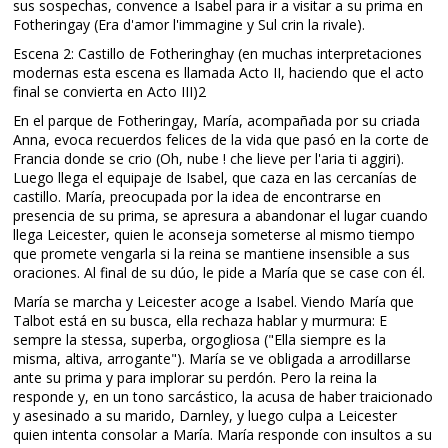
sus sospechas, convence a Isabel para ir a visitar a su prima en
Fotheringay (Era d'amor l'immagine y Sul crin la rivale).
Escena 2: Castillo de Fotheringhay (en muchas interpretaciones
modernas esta escena es llamada Acto II, haciendo que el acto
final se convierta en Acto III)2​
En el parque de Fotheringay, María, acompañada por su criada
Anna, evoca recuerdos felices de la vida que pasó en la corte de
Francia donde se crio (Oh, nube ! che lieve per l'aria ti aggiri).
Luego llega el equipaje de Isabel, que caza en las cercanías de
castillo. María, preocupada por la idea de encontrarse en
presencia de su prima, se apresura a abandonar el lugar cuando
llega Leicester, quien le aconseja someterse al mismo tiempo
que promete vengarla si la reina se mantiene insensible a sus
oraciones. Al final de su dúo, le pide a María que se case con él.
María se marcha y Leicester acoge a Isabel. Viendo María que
Talbot está en su busca, ella rechaza hablar y murmura: E
sempre la stessa, superba, orgogliosa ("Ella siempre es la
misma, altiva, arrogante"). María se ve obligada a arrodillarse
ante su prima y para implorar su perdón. Pero la reina la
responde y, en un tono sarcástico, la acusa de haber traicionado
y asesinado a su marido, Darnley, y luego culpa a Leicester
quien intenta consolar a María. María responde con insultos a su