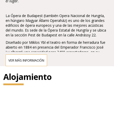
el lugar.
La Ópera de Budapest (también Opera Nacional de Hungría,
en húngaro Magyar Állami Operaház) es uno de los grandes
edificios de ópera europeos y una de las mejores acústicas
del mundo. Es sede de la Ópera Estatal de Hungría y se ubica
en la sección Pest de Budapest en la calle Andrássy 22.
Diseñado por Miklos Ybl el teatro en forma de herradura fue
abierto en 1884 en presencia del Emperador Francisco José
I y albergó una capacidad para 2400 espectadores, en su
momento rivalizó con la Wiener Staatsoper (Opera de Viena).
VER MÁS INFORMACIÓN
Fue remozado y reducido en capacidad en 1980, actualmente
posee una para 1289 espectadores.
Alojamiento
El compositor y director Gustav Mahler fue director artístico
del teatro en 1887-1891 iniciando una era dorada a la que se
sumaron Richard Strauss, Wilhelm Furtwängler y Otto
Klemperer (1947-50)
La orquesta residente es la Orquesta Filarmónica de
Budapest.
El segundo teatro de ópera de la ciudad es el Teatro Erkel,