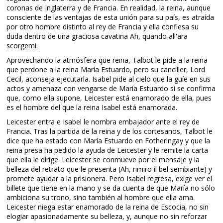
coronas de Inglaterra y de Francia. En realidad, la reina, aunque
consciente de las ventajas de esta unión para su país, es atraída
por otro hombre distinto al rey de Francia y ella confiesa su
duda dentro de una graciosa cavatina Ah, quando all'ara
scorgemi.
Aprovechando la atmósfera que reina, Talbot le pide a la reina
que perdone a la reina María Estuardo, pero su canciller, Lord
Cecil, aconseja ejecutarla. Isabel pide al cielo que la guíe en sus
actos y amenaza con vengarse de María Estuardo si se confirma
que, como ella supone, Leicester está enamorado de ella, pues
es el hombre del que la reina Isabel está enamorada.
Leicester entra e Isabel le nombra embajador ante el rey de
Francia. Tras la partida de la reina y de los cortesanos, Talbot le
dice que ha estado con María Estuardo en Fotheringay y que la
reina presa ha pedido la ayuda de Leicester y le remite la carta
que ella le dirige. Leicester se conmueve por el mensaje y la
belleza del retrato que le presenta (Ah, rimiro il bel sembiante) y
promete ayudar a la prisionera. Pero Isabel regresa, exige ver el
billete que tiene en la mano y se da cuenta de que María no sólo
ambiciona su trono, sino también al hombre que ella ama.
Leicester niega estar enamorado de la reina de Escocia, no sin
elogiar apasionadamente su belleza, y, aunque no sin reforzar