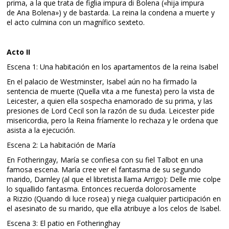
prima, a la que trata de figlia impura di Bolena («hija impura
de Ana Bolena») y de bastarda. La reina la condena a muerte y
el acto culmina con un magnífico sexteto.
Acto II
Escena 1: Una habitación en los apartamentos de la reina Isabel
En el palacio de Westminster, Isabel aún no ha firmado la
sentencia de muerte (Quella vita a me funesta) pero la vista de
Leicester, a quien ella sospecha enamorado de su prima, y las
presiones de Lord Cecil son la razón de su duda. Leicester pide
misericordia, pero la Reina fríamente lo rechaza y le ordena que
asista a la ejecución.
Escena 2: La habitación de María
En Fotheringay, María se confiesa con su fiel Talbot en una
famosa escena. María cree ver el fantasma de su segundo
marido, Darnley (al que el libretista llama Arrigo): Delle mie colpe
lo squallido fantasma. Entonces recuerda dolorosamente
a Rizzio (Quando di luce rosea) y niega cualquier participación en
el asesinato de su marido, que ella atribuye a los celos de Isabel.
Escena 3: El patio en Fotheringhay