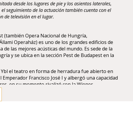
itada desde los lugares de pie y los asientos laterales,
 el seguimiento de la actuación también cuenta con el
 de televisión en el lugar.
t (también Opera Nacional de Hungría,
lami Operaház) es uno de los grandes edificios de
 de las mejores acústicas del mundo. Es sede de la
gría y se ubica en la sección Pest de Budapest en la
Ybl el teatro en forma de herradura fue abierto en
l Emperador Francisco José I y albergó una capacidad
es, en su momento rivalizó con la Wiener
 Viena).
cido en capacidad en 1980, actualmente posee una
res.
tor Gustav Mahler fue director artístico del teatro en
una era dorada a la que se sumaron Richard
twängler y Otto Klemperer (1947-50)