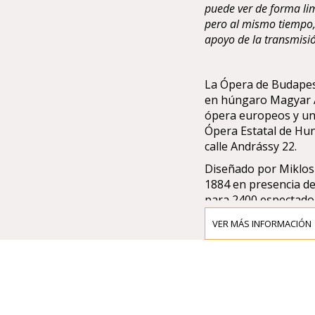
puede ver de forma lim
pero al mismo tiempo,
apoyo de la transmisión
La Ópera de Budapes
en húngaro Magyar Ál
ópera europeos y una
Ópera Estatal de Hun
calle Andrássy 22.
Diseñado por Miklos 
1884 en presencia de
para 2400 espectador
Staatsoper (Opera de
VER MÁS INFORMACIÓN
Fue remozado y redu
para 1289 espectado
El compositor y direc
1887-1891 iniciando 
Strauss, Wilhelm Fur