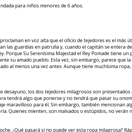
endada para niños menores de 6 años.
 proclaman en voz alta que el oficio de tejedores es el más út
n las guardias en patrulla y, cuando el capitán se entera de
 rey. Porque Su Serenísima Majestad el Rey Pomade tiene un p
 ante su amado pueblo. Esta vez, sin embargo, parece que l
do al menos una vez antes. Aunque tiene muchísima ropa, el 
desayuno, los dos tejedores milagrosos son presentados ant
Ahora tendrá algo que ponerse y no tendrá que pasar su onomá
aje maravilloso para él. Sin embargo, también mencionan algo
erla. Quienes mienten, son malvados o estúpidos, no verán 
oche. ¿Qué pasará si no puede ver esta ropa milagrosa? Rápi