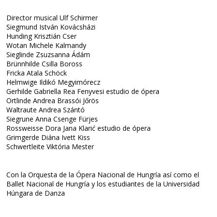
Director musical Ulf Schirmer
Siegmund István Kovácsházi
Hunding Krisztián Cser
Wotan Michele Kalmandy
Sieglinde Zsuzsanna Ádám
Brünnhilde Csilla Boross
Fricka Atala Schöck
Helmwige Ildikó Megyimórecz
Gerhilde Gabriella Rea Fenyvesi estudio de ópera
Ortlinde Andrea Brassói Jőrös
Waltraute Andrea Szántó
Siegrune Anna Csenge Fürjes
Rossweisse Dora Jana Klarić estudio de ópera
Grimgerde Diána Ivett Kiss
Schwertleite Viktória Mester
Con la Orquesta de la Ópera Nacional de Hungría así como el
Ballet Nacional de Hungría y los estudiantes de la Universidad
Húngara de Danza