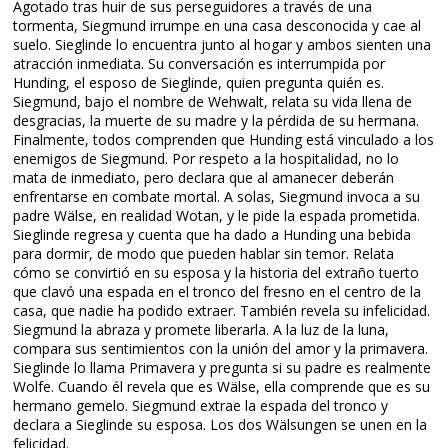
Agotado tras huir de sus perseguidores a través de una
tormenta, Siegmund irrumpe en una casa desconocida y cae al
suelo. Sieglinde lo encuentra junto al hogar y ambos sienten una
atracción inmediata. Su conversación es interrumpida por
Hunding, el esposo de Sieglinde, quien pregunta quién es.
Siegmund, bajo el nombre de Wehwalt, relata su vida llena de
desgracias, la muerte de su madre y la pérdida de su hermana.
Finalmente, todos comprenden que Hunding está vinculado a los
enemigos de Siegmund. Por respeto a la hospitalidad, no lo
mata de inmediato, pero declara que al amanecer deberán
enfrentarse en combate mortal. A solas, Siegmund invoca a su
padre Wälse, en realidad Wotan, y le pide la espada prometida.
Sieglinde regresa y cuenta que ha dado a Hunding una bebida
para dormir, de modo que pueden hablar sin temor. Relata
cómo se convirtió en su esposa y la historia del extraño tuerto
que clavó una espada en el tronco del fresno en el centro de la
casa, que nadie ha podido extraer. También revela su infelicidad.
Siegmund la abraza y promete liberarla. A la luz de la luna,
compara sus sentimientos con la unión del amor y la primavera.
Sieglinde lo llama Primavera y pregunta si su padre es realmente
Wolfe. Cuando él revela que es Wälse, ella comprende que es su
hermano gemelo. Siegmund extrae la espada del tronco y
declara a Sieglinde su esposa. Los dos Wälsungen se unen en la
felicidad.