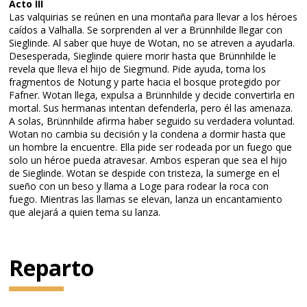
Acto III
Las valquirias se reúnen en una montaña para llevar a los héroes
caídos a Valhalla. Se sorprenden al ver a Brünnhilde llegar con
Sieglinde. Al saber que huye de Wotan, no se atreven a ayudarla.
Desesperada, Sieglinde quiere morir hasta que Brünnhilde le
revela que lleva el hijo de Siegmund. Pide ayuda, toma los
fragmentos de Notung y parte hacia el bosque protegido por
Fafner. Wotan llega, expulsa a Brünnhilde y decide convertirla en
mortal. Sus hermanas intentan defenderla, pero él las amenaza.
A solas, Brünnhilde afirma haber seguido su verdadera voluntad.
Wotan no cambia su decisión y la condena a dormir hasta que
un hombre la encuentre. Ella pide ser rodeada por un fuego que
solo un héroe pueda atravesar. Ambos esperan que sea el hijo
de Sieglinde. Wotan se despide con tristeza, la sumerge en el
sueño con un beso y llama a Loge para rodear la roca con
fuego. Mientras las llamas se elevan, lanza un encantamiento
que alejará a quien tema su lanza.
Reparto