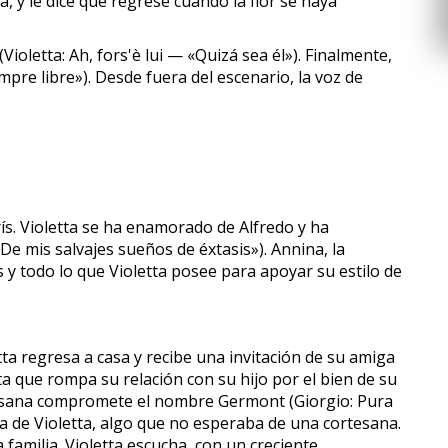
a, y le dice que regrese cuando la flor se haya
ioletta: Ah, fors'è lui — «Quizá sea él»). Finalmente,
empre libre»). Desde fuera del escenario, la voz de
ís. Violetta se ha enamorado de Alfredo y ha
«De mis salvajes sueños de éxtasis»). Annina, la
jes y todo lo que Violetta posee para apoyar su estilo de
tta regresa a casa y recibe una invitación de su amiga
tta que rompa su relación con su hijo por el bien de su
rtesana compromete el nombre Germont (Giorgio: Pura
 de Violetta, algo que no esperaba de una cortesana.
familia. Violetta escucha, con un creciente