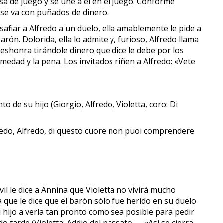
esa de juego y se une a él en el juego. Conforme
 se va con puñados de dinero.
esafiar a Alfredo a un duelo, ella amablemente le pide a
rón. Dolorida, ella lo admite y, furioso, Alfredo llama
deshonra tirándole dinero que dice le debe por los
medad y la pena. Los invitados riñen a Alfredo: «Vete
o de su hijo (Giorgio, Alfredo, Violetta, coro: Di
fredo, Alfredo, di questo cuore non puoi comprendere
il le dice a Annina que Violetta no vivirá mucho
 que le dice que el barón sólo fue herido en su duelo
u hijo a verla tan pronto como sea posible para pedir
 tarde (Violetta: Addio del passato — «Así se cierra