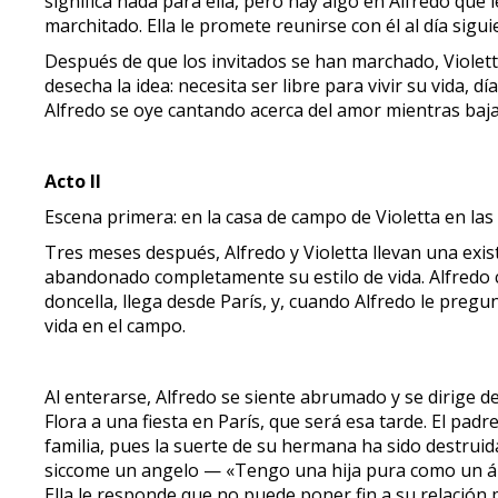
significa nada para ella, pero hay algo en Alfredo que l
marchitado. Ella le promete reunirse con él al día sigui
Después de que los invitados se han marchado, Violetta 
desecha la idea: necesita ser libre para vivir su vida, 
Alfredo se oye cantando acerca del amor mientras baja 
Acto II
Escena primera: en la casa de campo de Violetta en las
Tres meses después, Alfredo y Violetta llevan una exis
abandonado completamente su estilo de vida. Alfredo can
doncella, llega desde París, y, cuando Alfredo le pregunt
vida en el campo.
Al enterarse, Alfredo se siente abrumado y se dirige de
Flora a una fiesta en París, que será esa tarde. El padr
familia, pues la suerte de su hermana ha sido destru
siccome un angelo — «Tengo una hija pura como un áng
Ella le responde que no puede poner fin a su relación 