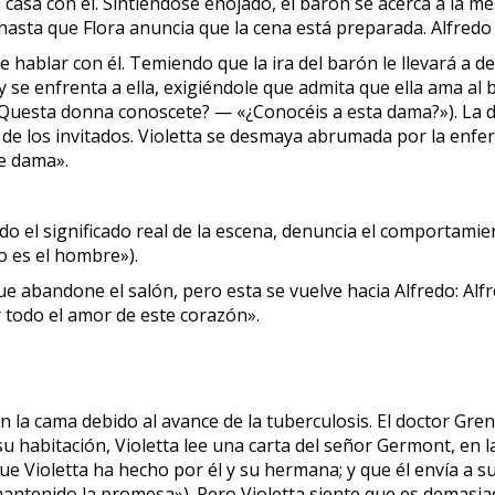
a casa con él. Sintiéndose enojado, el barón se acerca a la m
asta que Flora anuncia que la cena está preparada. Alfredo
e hablar con él. Temiendo que la ira del barón le llevará a d
e enfrenta a ella, exigiéndole que admita que ella ama al ba
cir (Questa donna conoscete? — «¿Conocéis a esta dama?»). La 
 de los invitados. Violetta se desmaya abrumada por la enfer
le dama».
do el significado real de la escena, denuncia el comportamient
 es el hombre»).
que abandone el salón, pero esta se vuelve hacia Alfredo: Al
 todo el amor de este corazón».
 la cama debido al avance de la tuberculosis. El doctor Grenv
habitación, Violetta lee una carta del señor Germont, en la
que Violetta ha hecho por él y su hermana; y que él envía a s
ntenido la promesa»). Pero Violetta siente que es demasiado