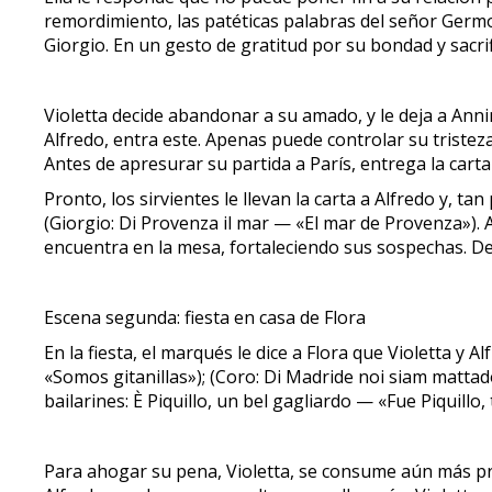
remordimiento, las patéticas palabras del señor Germon
Giorgio. En un gesto de gratitud por su bondad y sacrifi
Violetta decide abandonar a su amado, y le deja a Annin
Alfredo, entra este. Apenas puede controlar su tristez
Antes de apresurar su partida a París, entrega la carta
Pronto, los sirvientes le llevan la carta a Alfredo y, t
(Giorgio: Di Provenza il mar — «El mar de Provenza»). A
encuentra en la mesa, fortaleciendo sus sospechas. Dec
Escena segunda: fiesta en casa de Flora
En la fiesta, el marqués le dice a Flora que Violetta y
«Somos gitanillas»); (Coro: Di Madride noi siam matta
bailarines: È Piquillo, un bel gagliardo — «Fue Piquillo,
Para ahogar su pena, Violetta, se consume aún más pro