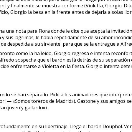
t y finalmente se muestra conforme (Violetta, Giorgio: Dite 
cio, Giorgio la besa en la frente antes de dejarla a solas llo
a una nota para Flora donde le dice que acepta la invitación 
a y sus lágrimas; le habla repetidamente de su amor incondi
 de despedida a su sirviente, para que se la entregue a Alfre
an pronto como la ha leído, Giorgio regresa e intenta reconfo
lfredo sospecha que el barón está detrás de su separación con 
ide enfrentarse a Violetta en la fiesta. Giorgio intenta det
 Alfredo se han separado. Pide a los animadores que interpret
dori — «Somos toreros de Madrid»). Gastone y sus amigos se 
 tan joven y gallardo»).
fundamente en su libertinaje. Llega el barón Douphol. Ven 