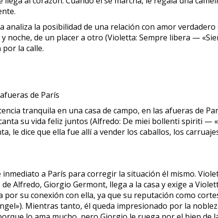
e llega al corazón. Cuando él se marcha, le regala una cameli
ente.
analiza la posibilidad de una relación con amor verdadero (V
día y noche, de un placer a otro (Violetta: Sempre libera — «Si
por la calle.
 afueras de París
tencia tranquila en una casa de campo, en las afueras de Par
ta su vida feliz juntos (Alfredo: De miei bollenti spiriti — 
a, le dice que ella fue allí a vender los caballos, los carrua
 inmediato a París para corregir la situación él mismo. Viole
e de Alfredo, Giorgio Germont, llega a la casa y exige a Viole
ida por su conexión con ella, ya que su reputación como co
el»). Mientras tanto, él queda impresionado por la nobleza
porque lo ama mucho, pero Giorgio le ruega por el bien de la 