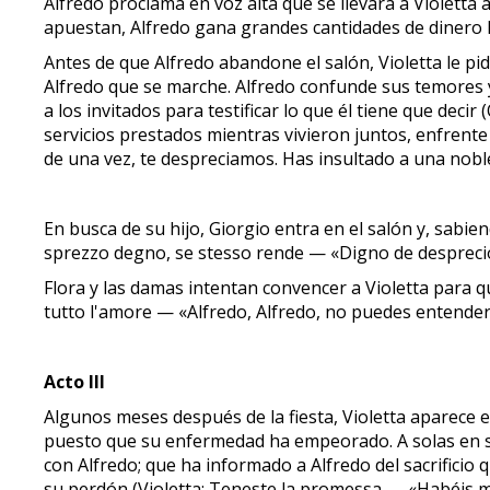
Alfredo proclama en voz alta que se llevará a Violetta 
apuestan, Alfredo gana grandes cantidades de dinero h
Antes de que Alfredo abandone el salón, Violetta le pid
Alfredo que se marche. Alfredo confunde sus temores y s
a los invitados para testificar lo que él tiene que de
servicios prestados mientras vivieron juntos, enfrente
de una vez, te despreciamos. Has insultado a una nob
En busca de su hijo, Giorgio entra en el salón y, sabien
sprezzo degno, se stesso rende — «Digno de desprecio
Flora y las damas intentan convencer a Violetta para 
tutto l'amore — «Alfredo, Alfredo, no puedes entender
Acto III
Algunos meses después de la fiesta, Violetta aparece en
puesto que su enfermedad ha empeorado. A solas en su 
con Alfredo; que ha informado a Alfredo del sacrificio 
su perdón (Violetta: Teneste la promessa — «Habéis ma