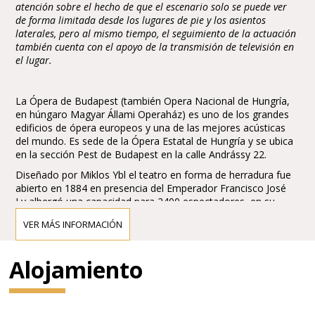
atención sobre el hecho de que el escenario solo se puede ver
de forma limitada desde los lugares de pie y los asientos
laterales, pero al mismo tiempo, el seguimiento de la actuación
también cuenta con el apoyo de la transmisión de televisión en
el lugar.
La Ópera de Budapest (también Opera Nacional de Hungría,
en húngaro Magyar Állami Operaház) es uno de los grandes
edificios de ópera europeos y una de las mejores acústicas
del mundo. Es sede de la Ópera Estatal de Hungría y se ubica
en la sección Pest de Budapest en la calle Andrássy 22.
Diseñado por Miklos Ybl el teatro en forma de herradura fue
abierto en 1884 en presencia del Emperador Francisco José
I y albergó una capacidad para 2400 espectadores, en su
momento rivalizó con la Wiener Staatsoper (Opera de Viena).
VER MÁS INFORMACIÓN
Fue remozado y reducido en capacidad en 1980, actualmente
posee una para 1289 espectadores.
Alojamiento
El compositor y director Gustav Mahler fue director artístico
del teatro en 1887-1891 iniciando una era dorada a la que se
sumaron Richard Strauss, Wilhelm Furtwängler y Otto
Klemperer (1947-50)