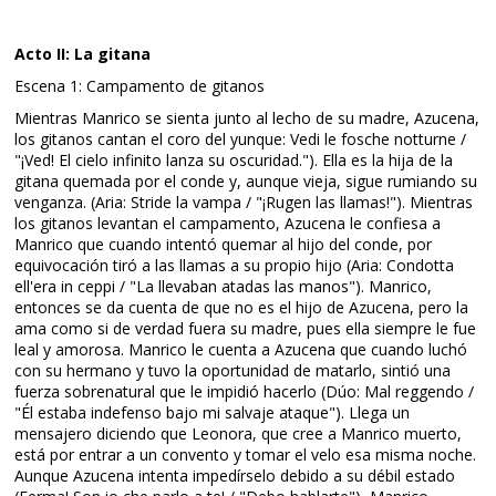
Acto II: La gitana
Escena 1: Campamento de gitanos
Mientras Manrico se sienta junto al lecho de su madre, Azucena,
los gitanos cantan el coro del yunque: Vedi le fosche notturne /
"¡Ved! El cielo infinito lanza su oscuridad."). Ella es la hija de la
gitana quemada por el conde y, aunque vieja, sigue rumiando su
venganza. (Aria: Stride la vampa / "¡Rugen las llamas!"). Mientras
los gitanos levantan el campamento, Azucena le confiesa a
Manrico que cuando intentó quemar al hijo del conde, por
equivocación tiró a las llamas a su propio hijo (Aria: Condotta
ell'era in ceppi / "La llevaban atadas las manos"). Manrico,
entonces se da cuenta de que no es el hijo de Azucena, pero la
ama como si de verdad fuera su madre, pues ella siempre le fue
leal y amorosa. Manrico le cuenta a Azucena que cuando luchó
con su hermano y tuvo la oportunidad de matarlo, sintió una
fuerza sobrenatural que le impidió hacerlo (Dúo: Mal reggendo /
"Él estaba indefenso bajo mi salvaje ataque"). Llega un
mensajero diciendo que Leonora, que cree a Manrico muerto,
está por entrar a un convento y tomar el velo esa misma noche.
Aunque Azucena intenta impedírselo debido a su débil estado