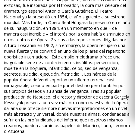
exitosas, fue inspirada por El trovador, la obra más célebre del
dramaturgo español Antonio García Gutiérrez. El Teatro
Nacional ya la presentó en 1854, el año siguiente a su estreno
mundial. Más tarde, la Ópera Real Húngara la presentó en el año
de su inauguración, en 1884, en un momento en que – de
manera casi increíble – el interés por la obra había disminuido en
otros teatros de ópera. Gracias a las reposiciones dirigidas por
Arturo Toscanini en 1902, sin embargo, la ópera recuperó una
nueva fuerza y se convirtió en uno de los pilares del repertorio
operístico internacional. Este amplio melodrama ofrece una
inagotable serie de acontecimientos insólitos: persecución,
muerte en la hoguera, infanticidio, celos, sed de venganza,
secretos, suicidio, ejecución, fratricidio… Los héroes de la
popular ópera de Verdi soportan un infierno terrenal casi
inimaginable, creado en parte por el destino pero también por
sus propios deseos y su ansia de venganza. Tras su popular
producción de Nabucco, el director y director de escena Gergely
Kesselyák presenta una vez más otra obra maestra de la ópera
italiana que ofrece siempre nuevas interpretaciones en un nivel
más abstracto y universal, donde nuestras almas, condenadas a
sufrir en las profundidades del infierno que nosotros mismos
creamos, pueden asumir los papeles de Manrico, Luna, Leonora
o Azucena.