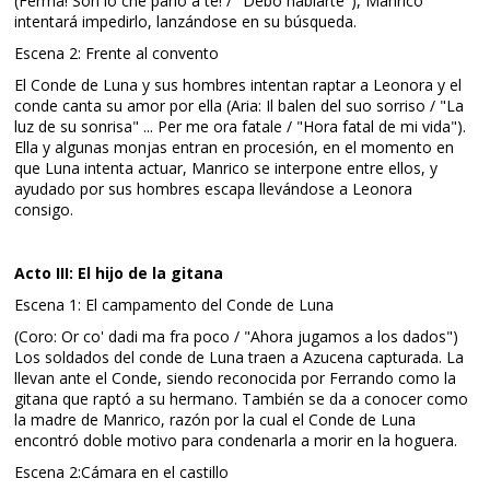
(Ferma! Son io che parlo a te! / "Debo hablarte"), Manrico
intentará impedirlo, lanzándose en su búsqueda.
Escena 2: Frente al convento
El Conde de Luna y sus hombres intentan raptar a Leonora y el
conde canta su amor por ella (Aria: Il balen del suo sorriso / "La
luz de su sonrisa" ... Per me ora fatale / "Hora fatal de mi vida").
Ella y algunas monjas entran en procesión, en el momento en
que Luna intenta actuar, Manrico se interpone entre ellos, y
ayudado por sus hombres escapa llevándose a Leonora
consigo.
Acto III: El hijo de la gitana
Escena 1: El campamento del Conde de Luna
(Coro: Or co' dadi ma fra poco / "Ahora jugamos a los dados")
Los soldados del conde de Luna traen a Azucena capturada. La
llevan ante el Conde, siendo reconocida por Ferrando como la
gitana que raptó a su hermano. También se da a conocer como
la madre de Manrico, razón por la cual el Conde de Luna
encontró doble motivo para condenarla a morir en la hoguera.
Escena 2:Cámara en el castillo