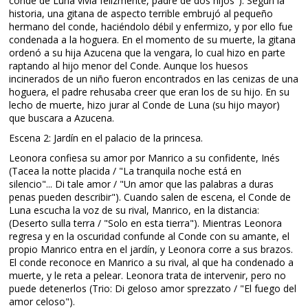
conde de Luna vivía felizmente, padre de dos hijos"). Según la
historia, una gitana de aspecto terrible embrujó al pequeño
hermano del conde, haciéndolo débil y enfermizo, y por ello fue
condenada a la hoguera. En el momento de su muerte, la gitana
ordenó a su hija Azucena que la vengara, lo cual hizo en parte
raptando al hijo menor del Conde. Aunque los huesos
incinerados de un niño fueron encontrados en las cenizas de una
hoguera, el padre rehusaba creer que eran los de su hijo. En su
lecho de muerte, hizo jurar al Conde de Luna (su hijo mayor)
que buscara a Azucena.
Escena 2: Jardín en el palacio de la princesa.
Leonora confiesa su amor por Manrico a su confidente, Inés
(Tacea la notte placida / "La tranquila noche está en
silencio"... Di tale amor / "Un amor que las palabras a duras
penas pueden describir"). Cuando salen de escena, el Conde de
Luna escucha la voz de su rival, Manrico, en la distancia:
(Deserto sulla terra / "Solo en esta tierra"). Mientras Leonora
regresa y en la oscuridad confunde al Conde con su amante, el
propio Manrico entra en el jardín, y Leonora corre a sus brazos.
El conde reconoce en Manrico a su rival, al que ha condenado a
muerte, y le reta a pelear. Leonora trata de intervenir, pero no
puede detenerlos (Trio: Di geloso amor sprezzato / "El fuego del
amor celoso").