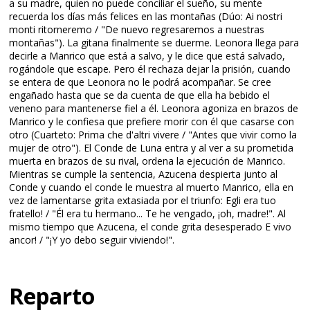
a su madre, quien no puede conciliar el sueño, su mente
recuerda los días más felices en las montañas (Dúo: Ai nostri
monti ritorneremo / "De nuevo regresaremos a nuestras
montañas"). La gitana finalmente se duerme. Leonora llega para
decirle a Manrico que está a salvo, y le dice que está salvado,
rogándole que escape. Pero él rechaza dejar la prisión, cuando
se entera de que Leonora no le podrá acompañar. Se cree
engañado hasta que se da cuenta de que ella ha bebido el
veneno para mantenerse fiel a él. Leonora agoniza en brazos de
Manrico y le confiesa que prefiere morir con él que casarse con
otro (Cuarteto: Prima che d'altri vivere / "Antes que vivir como la
mujer de otro"). El Conde de Luna entra y al ver a su prometida
muerta en brazos de su rival, ordena la ejecución de Manrico.
Mientras se cumple la sentencia, Azucena despierta junto al
Conde y cuando el conde le muestra al muerto Manrico, ella en
vez de lamentarse grita extasiada por el triunfo: Egli era tuo
fratello! / "Él era tu hermano... Te he vengado, ¡oh, madre!". Al
mismo tiempo que Azucena, el conde grita desesperado E vivo
ancor! / "¡Y yo debo seguir viviendo!".
Reparto