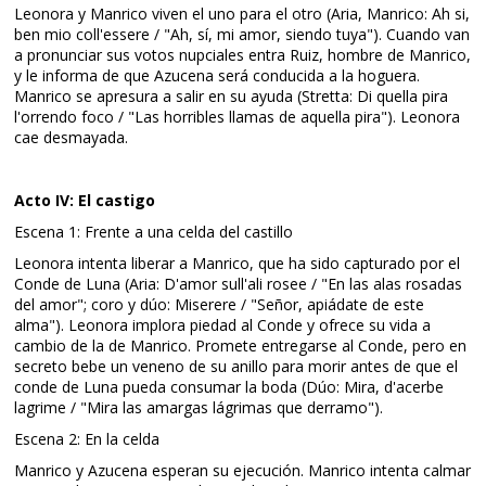
Leonora y Manrico viven el uno para el otro (Aria, Manrico: Ah si,
ben mio coll'essere / "Ah, sí, mi amor, siendo tuya"). Cuando van
a pronunciar sus votos nupciales entra Ruiz, hombre de Manrico,
y le informa de que Azucena será conducida a la hoguera.
Manrico se apresura a salir en su ayuda (Stretta: Di quella pira
l'orrendo foco / "Las horribles llamas de aquella pira"). Leonora
cae desmayada.
Acto IV: El castigo
Escena 1: Frente a una celda del castillo
Leonora intenta liberar a Manrico, que ha sido capturado por el
Conde de Luna (Aria: D'amor sull'ali rosee / "En las alas rosadas
del amor"; coro y dúo: Miserere / "Señor, apiádate de este
alma"). Leonora implora piedad al Conde y ofrece su vida a
cambio de la de Manrico. Promete entregarse al Conde, pero en
secreto bebe un veneno de su anillo para morir antes de que el
conde de Luna pueda consumar la boda (Dúo: Mira, d'acerbe
lagrime / "Mira las amargas lágrimas que derramo").
Escena 2: En la celda
Manrico y Azucena esperan su ejecución. Manrico intenta calmar