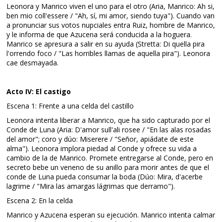
Leonora y Manrico viven el uno para el otro (Aria, Manrico: Ah si,
ben mio coll'essere / "Ah, sí, mi amor, siendo tuya"). Cuando van
a pronunciar sus votos nupciales entra Ruiz, hombre de Manrico,
y le informa de que Azucena será conducida a la hoguera.
Manrico se apresura a salir en su ayuda (Stretta: Di quella pira
l'orrendo foco / "Las horribles llamas de aquella pira"). Leonora
cae desmayada.
Acto IV: El castigo
Escena 1: Frente a una celda del castillo
Leonora intenta liberar a Manrico, que ha sido capturado por el
Conde de Luna (Aria: D'amor sull'ali rosee / "En las alas rosadas
del amor"; coro y dúo: Miserere / "Señor, apiádate de este
alma"). Leonora implora piedad al Conde y ofrece su vida a
cambio de la de Manrico. Promete entregarse al Conde, pero en
secreto bebe un veneno de su anillo para morir antes de que el
conde de Luna pueda consumar la boda (Dúo: Mira, d'acerbe
lagrime / "Mira las amargas lágrimas que derramo").
Escena 2: En la celda
Manrico y Azucena esperan su ejecución. Manrico intenta calmar