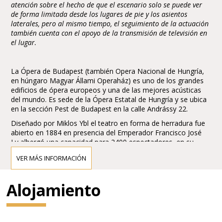
atención sobre el hecho de que el escenario solo se puede ver
de forma limitada desde los lugares de pie y los asientos
laterales, pero al mismo tiempo, el seguimiento de la actuación
también cuenta con el apoyo de la transmisión de televisión en
el lugar.
La Ópera de Budapest (también Opera Nacional de Hungría,
en húngaro Magyar Állami Operaház) es uno de los grandes
edificios de ópera europeos y una de las mejores acústicas
del mundo. Es sede de la Ópera Estatal de Hungría y se ubica
en la sección Pest de Budapest en la calle Andrássy 22.
Diseñado por Miklos Ybl el teatro en forma de herradura fue
abierto en 1884 en presencia del Emperador Francisco José
I y albergó una capacidad para 2400 espectadores, en su
momento rivalizó con la Wiener Staatsoper (Opera de Viena).
VER MÁS INFORMACIÓN
Fue remozado y reducido en capacidad en 1980, actualmente
posee una para 1289 espectadores.
Alojamiento
El compositor y director Gustav Mahler fue director artístico
del teatro en 1887-1891 iniciando una era dorada a la que se
sumaron Richard Strauss, Wilhelm Furtwängler y Otto
Klemperer (1947-50)