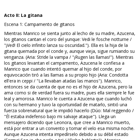
Acto II: La gitana
Escena 1: Campamento de gitanos
Mientras Manrico se sienta junto al lecho de su madre, Azucena,
los gitanos cantan el coro del yunque: Vedi le fosche notturne /
"¡Ved! El cielo infinito lanza su oscuridad."). Ella es la hija de la
gitana quemada por el conde y, aunque vieja, sigue rumiando su
venganza. (Aria: Stride la vampa / "¡Rugen las llamas!"). Mientras
los gitanos levantan el campamento, Azucena le confiesa a
Manrico que cuando intentó quemar al hijo del conde, por
equivocación tiró a las llamas a su propio hijo (Aria: Condotta
ell'era in ceppi / "La llevaban atadas las manos"). Manrico,
entonces se da cuenta de que no es el hijo de Azucena, pero la
ama como si de verdad fuera su madre, pues ella siempre le fue
leal y amorosa. Manrico le cuenta a Azucena que cuando luchó
con su hermano y tuvo la oportunidad de matarlo, sintió una
fuerza sobrenatural que le impidió hacerlo (Dúo: Mal reggendo /
"Él estaba indefenso bajo mi salvaje ataque"). Llega un
mensajero diciendo que Leonora, que cree a Manrico muerto,
está por entrar a un convento y tomar el velo esa misma noche.
Aunque Azucena intenta impedírselo debido a su débil estado