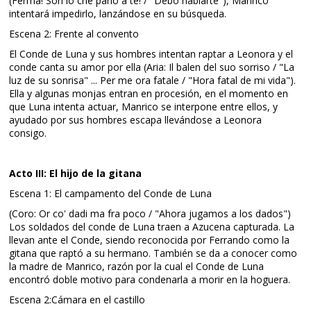
(Ferma! Son io che parlo a te! / "Debo hablarte"), Manrico
intentará impedirlo, lanzándose en su búsqueda.
Escena 2: Frente al convento
El Conde de Luna y sus hombres intentan raptar a Leonora y el
conde canta su amor por ella (Aria: Il balen del suo sorriso / "La
luz de su sonrisa" ... Per me ora fatale / "Hora fatal de mi vida").
Ella y algunas monjas entran en procesión, en el momento en
que Luna intenta actuar, Manrico se interpone entre ellos, y
ayudado por sus hombres escapa llevándose a Leonora
consigo.
Acto III: El hijo de la gitana
Escena 1: El campamento del Conde de Luna
(Coro: Or co' dadi ma fra poco / "Ahora jugamos a los dados")
Los soldados del conde de Luna traen a Azucena capturada. La
llevan ante el Conde, siendo reconocida por Ferrando como la
gitana que raptó a su hermano. También se da a conocer como
la madre de Manrico, razón por la cual el Conde de Luna
encontró doble motivo para condenarla a morir en la hoguera.
Escena 2:Cámara en el castillo