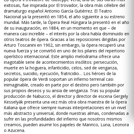
exitosas, fue inspirada por El trovador, la obra más célebre del
dramaturgo español Antonio García Gutiérrez. El Teatro
Nacional ya la presentó en 1854, el año siguiente a su estreno
mundial. Más tarde, la Ópera Real Húngara la presentó en el año
de su inauguración, en 1884, en un momento en que – de
manera casi increíble – el interés por la obra había disminuido en
otros teatros de ópera. Gracias a las reposiciones dirigidas por
Arturo Toscanini en 1902, sin embargo, la ópera recuperó una
nueva fuerza y se convirtió en uno de los pilares del repertorio
operístico internacional. Este amplio melodrama ofrece una
inagotable serie de acontecimientos insólitos: persecución,
muerte en la hoguera, infanticidio, celos, sed de venganza,
secretos, suicidio, ejecución, fratricidio… Los héroes de la
popular ópera de Verdi soportan un infierno terrenal casi
inimaginable, creado en parte por el destino pero también por
sus propios deseos y su ansia de venganza. Tras su popular
producción de Nabucco, el director y director de escena Gergely
Kesselyák presenta una vez más otra obra maestra de la ópera
italiana que ofrece siempre nuevas interpretaciones en un nivel
más abstracto y universal, donde nuestras almas, condenadas a
sufrir en las profundidades del infierno que nosotros mismos
creamos, pueden asumir los papeles de Manrico, Luna, Leonora
o Azucena.