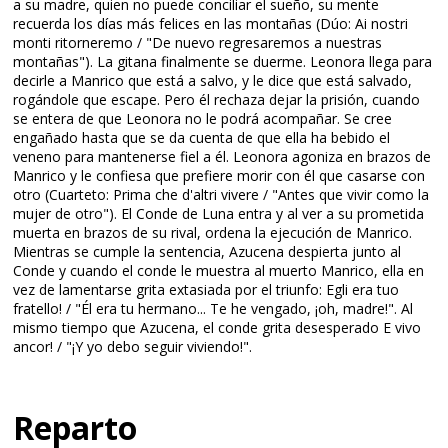
a su madre, quien no puede conciliar el sueño, su mente
recuerda los días más felices en las montañas (Dúo: Ai nostri
monti ritorneremo / "De nuevo regresaremos a nuestras
montañas"). La gitana finalmente se duerme. Leonora llega para
decirle a Manrico que está a salvo, y le dice que está salvado,
rogándole que escape. Pero él rechaza dejar la prisión, cuando
se entera de que Leonora no le podrá acompañar. Se cree
engañado hasta que se da cuenta de que ella ha bebido el
veneno para mantenerse fiel a él. Leonora agoniza en brazos de
Manrico y le confiesa que prefiere morir con él que casarse con
otro (Cuarteto: Prima che d'altri vivere / "Antes que vivir como la
mujer de otro"). El Conde de Luna entra y al ver a su prometida
muerta en brazos de su rival, ordena la ejecución de Manrico.
Mientras se cumple la sentencia, Azucena despierta junto al
Conde y cuando el conde le muestra al muerto Manrico, ella en
vez de lamentarse grita extasiada por el triunfo: Egli era tuo
fratello! / "Él era tu hermano... Te he vengado, ¡oh, madre!". Al
mismo tiempo que Azucena, el conde grita desesperado E vivo
ancor! / "¡Y yo debo seguir viviendo!".
Reparto