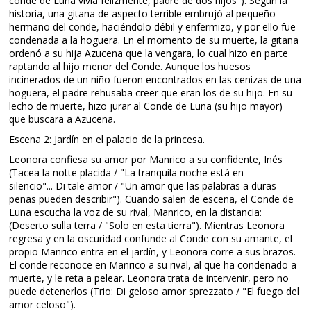
conde de Luna vivía felizmente, padre de dos hijos"). Según la
historia, una gitana de aspecto terrible embrujó al pequeño
hermano del conde, haciéndolo débil y enfermizo, y por ello fue
condenada a la hoguera. En el momento de su muerte, la gitana
ordenó a su hija Azucena que la vengara, lo cual hizo en parte
raptando al hijo menor del Conde. Aunque los huesos
incinerados de un niño fueron encontrados en las cenizas de una
hoguera, el padre rehusaba creer que eran los de su hijo. En su
lecho de muerte, hizo jurar al Conde de Luna (su hijo mayor)
que buscara a Azucena.
Escena 2: Jardín en el palacio de la princesa.
Leonora confiesa su amor por Manrico a su confidente, Inés
(Tacea la notte placida / "La tranquila noche está en
silencio"... Di tale amor / "Un amor que las palabras a duras
penas pueden describir"). Cuando salen de escena, el Conde de
Luna escucha la voz de su rival, Manrico, en la distancia:
(Deserto sulla terra / "Solo en esta tierra"). Mientras Leonora
regresa y en la oscuridad confunde al Conde con su amante, el
propio Manrico entra en el jardín, y Leonora corre a sus brazos.
El conde reconoce en Manrico a su rival, al que ha condenado a
muerte, y le reta a pelear. Leonora trata de intervenir, pero no
puede detenerlos (Trio: Di geloso amor sprezzato / "El fuego del
amor celoso").