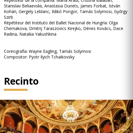
Répétiteur de la compañía: Mária Aradi, Cristina Balaban,
Stanislav Beliaevskii, Anastasia Dunets, James Forbat, István
Kohári, Gergely Leblanc, Ildikó Pongor, Tamás Solymosi, Győrgy
Szirb
Répétiteur del Instituto del Ballet Nacional de Hungría: Olga
Chernakova, Dmitrij Taraszovics Kirejko, Dénes Kovács, Dace
Radina, Nataliia Yakushkina
Coreografía: Wayne Eagling, Tamás Solymosi
Compositor: Pyotr Ilyich Tchaikovsky
Recinto