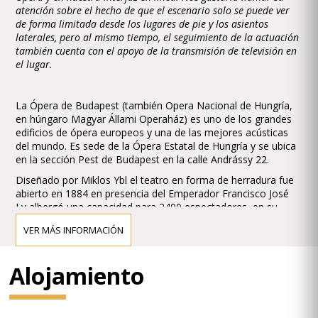
atención sobre el hecho de que el escenario solo se puede ver
de forma limitada desde los lugares de pie y los asientos
laterales, pero al mismo tiempo, el seguimiento de la actuación
también cuenta con el apoyo de la transmisión de televisión en
el lugar.
La Ópera de Budapest (también Opera Nacional de Hungría,
en húngaro Magyar Állami Operaház) es uno de los grandes
edificios de ópera europeos y una de las mejores acústicas
del mundo. Es sede de la Ópera Estatal de Hungría y se ubica
en la sección Pest de Budapest en la calle Andrássy 22.
Diseñado por Miklos Ybl el teatro en forma de herradura fue
abierto en 1884 en presencia del Emperador Francisco José
I y albergó una capacidad para 2400 espectadores, en su
momento rivalizó con la Wiener Staatsoper (Opera de Viena).
VER MÁS INFORMACIÓN
Fue remozado y reducido en capacidad en 1980, actualmente
posee una para 1289 espectadores.
Alojamiento
El compositor y director Gustav Mahler fue director artístico
del teatro en 1887-1891 iniciando una era dorada a la que se
sumaron Richard Strauss, Wilhelm Furtwängler y Otto
Klemperer (1947-50)