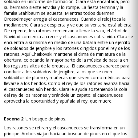
soldado en uniforme de formación. Clara está encantada, pero
su hermano siente envidia y lo rompe. La fiesta termina y la
familia Stahlbaum se acuesta. Mientras todos duermen
Drosselmeyer arregla el cascanueces. Cuando el reloj toca la
medianoche Clara se despierta y ve que su ventana está abierta.
De repente, los ratones comienzan a llenar la sala, el árbol de
Navidad comienza a crecer y el cascanueces cobra vida. Clara se
encuentra a sí misma en medio de una batalla entre un ejército
de soldados de jengibre y los ratones dirigidos por el rey de los
ratones. Aquí Chaikovski mantiene el clima de miniatura de la
obertura, colocando la mayor parte de la música de batalla en
los registros altos de la orquesta. El cascanueces aparece para
conducir a los soldados de jengibre, a los que se unen
soldaditos de plomo y muñecas que sirven como médicos para
llevarse a los heridos. Como el rey de los ratones avanza hacia
el cascanueces aún herido, Clara le ayuda sosteniendo la cola
del rey de los ratones y tirándole un zapato; el cascanueces
aprovecha la oportunidad y apuñala al rey, que muere.
Escena 2
: Un bosque de pinos.
Los ratones se retiran y el cascanueces se transforma en un
príncipe. Ambos viajan hacia un bosque de pinos en el que los