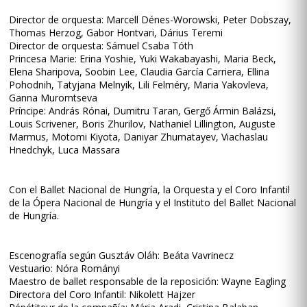
Director de orquesta: Marcell Dénes-Worowski, Peter Dobszay,
Thomas Herzog, Gabor Hontvari, Dárius Teremi
Director de orquesta: Sámuel Csaba Tóth
Princesa Marie: Erina Yoshie, Yuki Wakabayashi, Maria Beck,
Elena Sharipova, Soobin Lee, Claudia García Carriera, Ellina
Pohodnih, Tatyjana Melnyik, Lili Felméry, Maria Yakovleva,
Ganna Muromtseva
Príncipe: András Rónai, Dumitru Taran, Gergő Ármin Balázsi,
Louis Scrivener, Boris Zhurilov, Nathaniel Lillington, Auguste
Marmus, Motomi Kiyota, Daniyar Zhumatayev, Viachaslau
Hnedchyk, Luca Massara
Con el Ballet Nacional de Hungría, la Orquesta y el Coro Infantil
de la Ópera Nacional de Hungría y el Instituto del Ballet Nacional
de Hungría.
Escenografía según Gusztáv Oláh: Beáta Vavrinecz
Vestuario: Nóra Rományi
Maestro de ballet responsable de la reposición: Wayne Eagling
Directora del Coro Infantil: Nikolett Hajzer