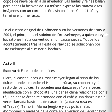
copos de nieve bailan a su alrededor. Las hadas y reinas bailan
para darles la bienvenida. La música expresa las maravillosas
imágenes con un coro de niños sin palabras. Cae el telón y
termina el primer acto.
En el cuento original de Hoffmann y en las versiones de 1985 y
2001, el príncipe es el sobrino de Drosselmeyer, a quien el rey de
los ratones había convertido en un cascanueces. Todos los
acontecimientos tras la fiesta de Navidad se solucionan por
Drosselmeyer al eliminar el hechizo.
Acto II
Escena 1
: El reino de los dulces.
Clara, el cascanueces y Drosselmeyer llegan al reino de los
dulces donde los recibe el Hada de azúcar, su caballero y el
resto de los dulces. Se suceden una danza española a veces
identificada con el chocolate, una danza china relacionada con el
té, una danza árabe relacionada con el café y una danza rusa a
veces llamada bastones de caramelo (la danza rusa es
el Trepak). También Mamá Jengibre y sus polichinelas
(bombones o payasos de la corte en la versión de Barýshnikov),