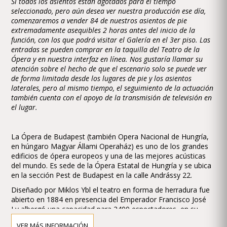
Si todos los asientos están agotados para el tiempo
seleccionado, pero aún desea ver nuestra producción ese día,
comenzaremos a vender 84 de nuestros asientos de pie
extremadamente asequibles 2 horas antes del inicio de la
función, con los que podrá visitar el Galería en el 3er piso. Las
entradas se pueden comprar en la taquilla del Teatro de la
Ópera y en nuestra interfaz en línea. Nos gustaría llamar su
atención sobre el hecho de que el escenario solo se puede ver
de forma limitada desde los lugares de pie y los asientos
laterales, pero al mismo tiempo, el seguimiento de la actuación
también cuenta con el apoyo de la transmisión de televisión en
el lugar.
La Ópera de Budapest (también Opera Nacional de Hungría,
en húngaro Magyar Állami Operaház) es uno de los grandes
edificios de ópera europeos y una de las mejores acústicas
del mundo. Es sede de la Ópera Estatal de Hungría y se ubica
en la sección Pest de Budapest en la calle Andrássy 22.
Diseñado por Miklos Ybl el teatro en forma de herradura fue
abierto en 1884 en presencia del Emperador Francisco José
I y albergó una capacidad para 2400 espectadores, en su
momento rivalizó con la Wiener Staatsoper (Opera de Viena).
VER MÁS INFORMACIÓN