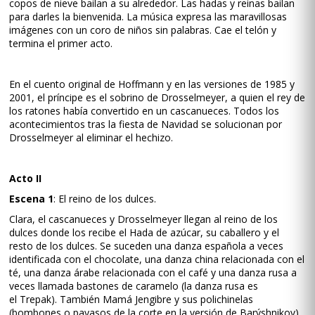
copos de nieve bailan a su alrededor. Las hadas y reinas bailan
para darles la bienvenida. La música expresa las maravillosas
imágenes con un coro de niños sin palabras. Cae el telón y
termina el primer acto.
En el cuento original de Hoffmann y en las versiones de 1985 y
2001, el príncipe es el sobrino de Drosselmeyer, a quien el rey de
los ratones había convertido en un cascanueces. Todos los
acontecimientos tras la fiesta de Navidad se solucionan por
Drosselmeyer al eliminar el hechizo.
Acto II
Escena 1
: El reino de los dulces.
Clara, el cascanueces y Drosselmeyer llegan al reino de los
dulces donde los recibe el Hada de azúcar, su caballero y el
resto de los dulces. Se suceden una danza española a veces
identificada con el chocolate, una danza china relacionada con el
té, una danza árabe relacionada con el café y una danza rusa a
veces llamada bastones de caramelo (la danza rusa es
el Trepak). También Mamá Jengibre y sus polichinelas
(bombones o payasos de la corte en la versión de Barýshnikov),