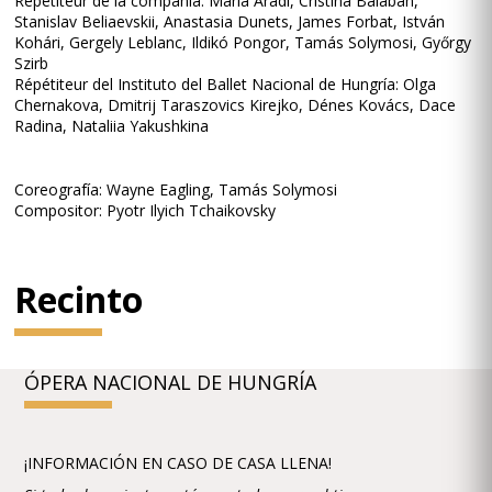
Répétiteur de la compañía: Mária Aradi, Cristina Balaban,
Stanislav Beliaevskii, Anastasia Dunets, James Forbat, István
Kohári, Gergely Leblanc, Ildikó Pongor, Tamás Solymosi, Győrgy
Szirb
Répétiteur del Instituto del Ballet Nacional de Hungría: Olga
Chernakova, Dmitrij Taraszovics Kirejko, Dénes Kovács, Dace
Radina, Nataliia Yakushkina
Coreografía: Wayne Eagling, Tamás Solymosi
Compositor: Pyotr Ilyich Tchaikovsky
Recinto
ÓPERA NACIONAL DE HUNGRÍA
¡INFORMACIÓN EN CASO DE CASA LLENA!