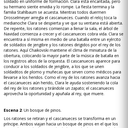
soldado en uniforme de formación. Clara está encantada, pero
su hermano siente envidia y lo rompe. La fiesta termina y la
familia Stahlbaum se acuesta. Mientras todos duermen
Drosselmeyer arregla el cascanueces. Cuando el reloj toca la
medianoche Clara se despierta y ve que su ventana está abierta.
De repente, los ratones comienzan a llenar la sala, el árbol de
Navidad comienza a crecer y el cascanueces cobra vida. Clara se
encuentra a sí misma en medio de una batalla entre un ejército
de soldados de jengibre y los ratones dirigidos por el rey de los
ratones. Aquí Chaikovski mantiene el clima de miniatura de la
obertura, colocando la mayor parte de la música de batalla en
los registros altos de la orquesta. El cascanueces aparece para
conducir a los soldados de jengibre, a los que se unen
soldaditos de plomo y muñecas que sirven como médicos para
llevarse a los heridos. Como el rey de los ratones avanza hacia
el cascanueces aún herido, Clara le ayuda sosteniendo la cola
del rey de los ratones y tirándole un zapato; el cascanueces
aprovecha la oportunidad y apuñala al rey, que muere.
Escena 2
: Un bosque de pinos.
Los ratones se retiran y el cascanueces se transforma en un
príncipe. Ambos viajan hacia un bosque de pinos en el que los