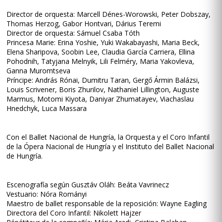
Director de orquesta: Marcell Dénes-Worowski, Peter Dobszay,
Thomas Herzog, Gabor Hontvari, Dárius Teremi
Director de orquesta: Sámuel Csaba Tóth
Princesa Marie: Erina Yoshie, Yuki Wakabayashi, Maria Beck,
Elena Sharipova, Soobin Lee, Claudia García Carriera, Ellina
Pohodnih, Tatyjana Melnyik, Lili Felméry, Maria Yakovleva,
Ganna Muromtseva
Príncipe: András Rónai, Dumitru Taran, Gergő Ármin Balázsi,
Louis Scrivener, Boris Zhurilov, Nathaniel Lillington, Auguste
Marmus, Motomi Kiyota, Daniyar Zhumatayev, Viachaslau
Hnedchyk, Luca Massara
Con el Ballet Nacional de Hungría, la Orquesta y el Coro Infantil
de la Ópera Nacional de Hungría y el Instituto del Ballet Nacional
de Hungría.
Escenografía según Gusztáv Oláh: Beáta Vavrinecz
Vestuario: Nóra Rományi
Maestro de ballet responsable de la reposición: Wayne Eagling
Directora del Coro Infantil: Nikolett Hajzer