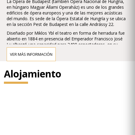
La Ópera de Budapest (también Opera Nacional de Hungría,
en húngaro Magyar Állami Operaház) es uno de los grandes
edificios de ópera europeos y una de las mejores acústicas
del mundo. Es sede de la Ópera Estatal de Hungría y se ubica
en la sección Pest de Budapest en la calle Andrássy 22.
Diseñado por Miklos Ybl el teatro en forma de herradura fue
abierto en 1884 en presencia del Emperador Francisco José
I y albergó una capacidad para 2400 espectadores, en su
momento rivalizó con la Wiener Staatsoper (Opera de Viena).
VER MÁS INFORMACIÓN
Fue remozado y reducido en capacidad en 1980, actualmente
posee una para 1289 espectadores.
Alojamiento
El compositor y director Gustav Mahler fue director artístico
del teatro en 1887-1891 iniciando una era dorada a la que se
sumaron Richard Strauss, Wilhelm Furtwängler y Otto
Klemperer (1947-50)
La orquesta residente es la Orquesta Filarmónica de
Budapest.
El segundo teatro de ópera de la ciudad es el Teatro Erkel,
más grande y donde se alterna ballet, concierto y ópera.
El ministro de interior en 28 de abril de 1874 encomendó de la
carta que prepara los planos. Las condiciones fueron que las