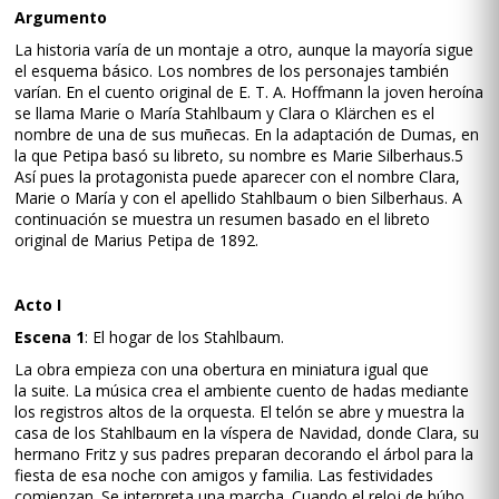
Argumento
La historia varía de un montaje a otro, aunque la mayoría sigue
el esquema básico. Los nombres de los personajes también
varían. En el cuento original de E. T. A. Hoffmann la joven heroína
se llama Marie o María Stahlbaum y Clara o Klärchen es el
nombre de una de sus muñecas. En la adaptación de Dumas, en
la que Petipa basó su libreto, su nombre es Marie Silberhaus.5​
Así pues la protagonista puede aparecer con el nombre Clara,
Marie o María y con el apellido Stahlbaum o bien Silberhaus. A
continuación se muestra un resumen basado en el libreto
original de Marius Petipa de 1892.
Acto I
Escena 1
: El hogar de los Stahlbaum.
La obra empieza con una obertura en miniatura igual que
la suite. La música crea el ambiente cuento de hadas mediante
los registros altos de la orquesta. El telón se abre y muestra la
casa de los Stahlbaum en la víspera de Navidad, donde Clara, su
hermano Fritz y sus padres preparan decorando el árbol para la
fiesta de esa noche con amigos y familia. Las festividades
comienzan. Se interpreta una marcha. Cuando el reloj de búho