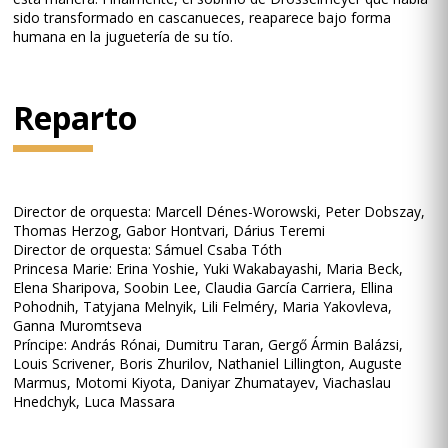
sido transformado en cascanueces, reaparece bajo forma
humana en la juguetería de su tío.
Reparto
Director de orquesta: Marcell Dénes-Worowski, Peter Dobszay,
Thomas Herzog, Gabor Hontvari, Dárius Teremi
Director de orquesta: Sámuel Csaba Tóth
Princesa Marie: Erina Yoshie, Yuki Wakabayashi, Maria Beck,
Elena Sharipova, Soobin Lee, Claudia García Carriera, Ellina
Pohodnih, Tatyjana Melnyik, Lili Felméry, Maria Yakovleva,
Ganna Muromtseva
Príncipe: András Rónai, Dumitru Taran, Gergő Ármin Balázsi,
Louis Scrivener, Boris Zhurilov, Nathaniel Lillington, Auguste
Marmus, Motomi Kiyota, Daniyar Zhumatayev, Viachaslau
Hnedchyk, Luca Massara