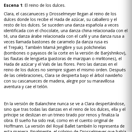
Escena 1
: El reino de los dulces.
Clara, el cascanueces y Drosselmeyer llegan al reino de los
dulces donde los recibe el Hada de azúcar, su caballero y el
resto de los dulces. Se suceden una danza española a veces
identificada con el chocolate, una danza china relacionada con el
té, una danza árabe relacionada con el café y una danza rusa a
veces llamada bastones de caramelo (la danza rusa es
el Trepak). También Mamá Jengibre y sus polichinelas
(bombones o payasos de la corte en la versión de Barýshnikov),
las flautas de lengüeta (pastoras de marzipan o mirlitones), el
Hada de azúcar y el Vals de las flores. Pero las danzas en el
reino de los dulces no siempre siguen el mismo orden. Después
de las celebraciones, Clara se despierta bajo el árbol navideño
con su cascanueces de madera, alegre por su maravillosa
aventura y cae el telón.
En la versión de Balanchine nunca se ve a Clara despertándose,
sino que tras todas las danzas en el reino de los dulces, ella y el
príncipe se deslizan en un trineo tirado por renos y finaliza la
obra. El sueño ha sido real, como en el cuento original de
Hoffmann. La versión del Royal Ballet también lo representa de
esta manera. Finalmente, el sobrino de Drosselmeyer que había