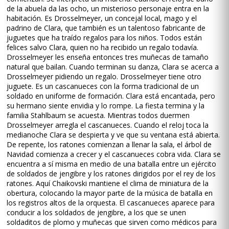
de la abuela da las ocho, un misterioso personaje entra en la
habitación. Es Drosselmeyer, un concejal local, mago y el
padrino de Clara, que también es un talentoso fabricante de
juguetes que ha traído regalos para los niños. Todos están
felices salvo Clara, quien no ha recibido un regalo todavía.
Drosselmeyer les enseña entonces tres muñecas de tamaño
natural que bailan. Cuando terminan su danza, Clara se acerca a
Drosselmeyer pidiendo un regalo. Drosselmeyer tiene otro
juguete. Es un cascanueces con la forma tradicional de un
soldado en uniforme de formación. Clara está encantada, pero
su hermano siente envidia y lo rompe. La fiesta termina y la
familia Stahlbaum se acuesta. Mientras todos duermen
Drosselmeyer arregla el cascanueces. Cuando el reloj toca la
medianoche Clara se despierta y ve que su ventana está abierta.
De repente, los ratones comienzan a llenar la sala, el árbol de
Navidad comienza a crecer y el cascanueces cobra vida. Clara se
encuentra a sí misma en medio de una batalla entre un ejército
de soldados de jengibre y los ratones dirigidos por el rey de los
ratones. Aquí Chaikovski mantiene el clima de miniatura de la
obertura, colocando la mayor parte de la música de batalla en
los registros altos de la orquesta. El cascanueces aparece para
conducir a los soldados de jengibre, a los que se unen
soldaditos de plomo y muñecas que sirven como médicos para