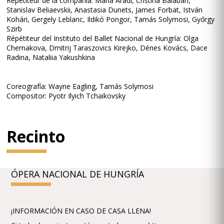
Répétiteur de la compañía: Mária Aradi, Cristina Balaban,
Stanislav Beliaevskii, Anastasia Dunets, James Forbat, István
Kohári, Gergely Leblanc, Ildikó Pongor, Tamás Solymosi, Győrgy
Szirb
Répétiteur del Instituto del Ballet Nacional de Hungría: Olga
Chernakova, Dmitrij Taraszovics Kirejko, Dénes Kovács, Dace
Radina, Nataliia Yakushkina
Coreografía: Wayne Eagling, Tamás Solymosi
Compositor: Pyotr Ilyich Tchaikovsky
Recinto
ÓPERA NACIONAL DE HUNGRÍA
¡INFORMACIÓN EN CASO DE CASA LLENA!