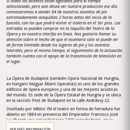
Si todos los asientos están agotados para el tiempo
seleccionado, pero aún desea ver nuestra producción ese día,
comenzaremos a vender 84 de nuestros asientos de pie
extremadamente asequibles 2 horas antes del inicio de la
función, con los que podrá visitar el Galería en el 3er piso. Las
entradas se pueden comprar en la taquilla del Teatro de la
Ópera y en nuestra interfaz en línea. Nos gustaría llamar su
atención sobre el hecho de que el escenario solo se puede ver
de forma limitada desde los lugares de pie y los asientos
laterales, pero al mismo tiempo, el seguimiento de la actuación
también cuenta con el apoyo de la transmisión de televisión en
el lugar.
La Ópera de Budapest (también Opera Nacional de Hungría,
en húngaro Magyar Állami Operaház) es uno de los grandes
edificios de ópera europeos y una de las mejores acústicas
del mundo. Es sede de la Ópera Estatal de Hungría y se ubica
en la sección Pest de Budapest en la calle Andrássy 22.
Diseñado por Miklos Ybl el teatro en forma de herradura fue
abierto en 1884 en presencia del Emperador Francisco José
I y albergó una capacidad para 2400 espectadores, en su
momento rivalizó con la Wiener Staatsoper (Opera de Viena).
VER MÁS INFORMACIÓN