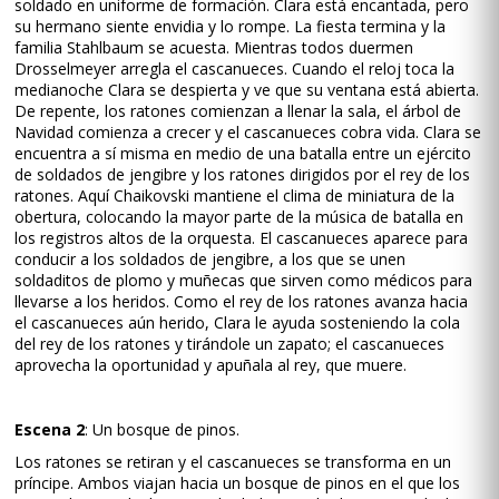
soldado en uniforme de formación. Clara está encantada, pero
su hermano siente envidia y lo rompe. La fiesta termina y la
familia Stahlbaum se acuesta. Mientras todos duermen
Drosselmeyer arregla el cascanueces. Cuando el reloj toca la
medianoche Clara se despierta y ve que su ventana está abierta.
De repente, los ratones comienzan a llenar la sala, el árbol de
Navidad comienza a crecer y el cascanueces cobra vida. Clara se
encuentra a sí misma en medio de una batalla entre un ejército
de soldados de jengibre y los ratones dirigidos por el rey de los
ratones. Aquí Chaikovski mantiene el clima de miniatura de la
obertura, colocando la mayor parte de la música de batalla en
los registros altos de la orquesta. El cascanueces aparece para
conducir a los soldados de jengibre, a los que se unen
soldaditos de plomo y muñecas que sirven como médicos para
llevarse a los heridos. Como el rey de los ratones avanza hacia
el cascanueces aún herido, Clara le ayuda sosteniendo la cola
del rey de los ratones y tirándole un zapato; el cascanueces
aprovecha la oportunidad y apuñala al rey, que muere.
Escena 2
: Un bosque de pinos.
Los ratones se retiran y el cascanueces se transforma en un
príncipe. Ambos viajan hacia un bosque de pinos en el que los