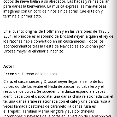
copos de nieve bailan a su alrededor. Las hadas y reinas bailan
para darles la bienvenida. La música expresa las maravillosas
imágenes con un coro de niños sin palabras. Cae el telón y
termina el primer acto.
En el cuento original de Hoffmann y en las versiones de 1985 y
2001, el príncipe es el sobrino de Drosselmeyer, a quien el rey de
los ratones había convertido en un cascanueces. Todos los
acontecimientos tras la fiesta de Navidad se solucionan por
Drosselmeyer al eliminar el hechizo.
Acto II
Escena 1
: El reino de los dulces.
Clara, el cascanueces y Drosselmeyer llegan al reino de los
dulces donde los recibe el Hada de azúcar, su caballero y el
resto de los dulces. Se suceden una danza española a veces
identificada con el chocolate, una danza china relacionada con el
té, una danza árabe relacionada con el café y una danza rusa a
veces llamada bastones de caramelo (la danza rusa es
el Trepak). También Mamá Jengibre y sus polichinelas
(bombones o payasos de la corte en la versión de Barýshnikov),