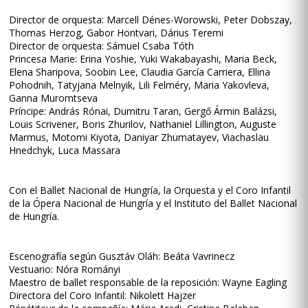
Director de orquesta: Marcell Dénes-Worowski, Peter Dobszay,
Thomas Herzog, Gabor Hontvari, Dárius Teremi
Director de orquesta: Sámuel Csaba Tóth
Princesa Marie: Erina Yoshie, Yuki Wakabayashi, Maria Beck,
Elena Sharipova, Soobin Lee, Claudia García Carriera, Ellina
Pohodnih, Tatyjana Melnyik, Lili Felméry, Maria Yakovleva,
Ganna Muromtseva
Príncipe: András Rónai, Dumitru Taran, Gergő Ármin Balázsi,
Louis Scrivener, Boris Zhurilov, Nathaniel Lillington, Auguste
Marmus, Motomi Kiyota, Daniyar Zhumatayev, Viachaslau
Hnedchyk, Luca Massara
Con el Ballet Nacional de Hungría, la Orquesta y el Coro Infantil
de la Ópera Nacional de Hungría y el Instituto del Ballet Nacional
de Hungría.
Escenografía según Gusztáv Oláh: Beáta Vavrinecz
Vestuario: Nóra Rományi
Maestro de ballet responsable de la reposición: Wayne Eagling
Directora del Coro Infantil: Nikolett Hajzer