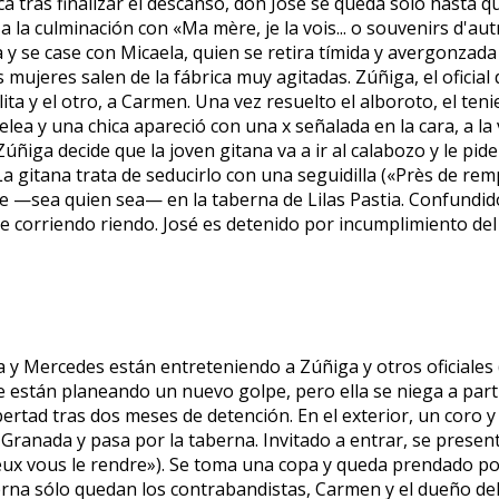
 tras finalizar el descanso, don José se queda solo hasta qu
 la culminación con «Ma mère, je la vois... o souvenirs d'aut
y se case con Micaela, quien se retira tímida y avergonzada
s mujeres salen de la fábrica muy agitadas. Zúñiga, el ofici
ita y el otro, a Carmen. Una vez resuelto el alboroto, el t
elea y una chica apareció con una x señalada en la cara, a la
Zúñiga decide que la joven gitana va a ir al calabozo y le pi
La gitana trata de seducirlo con una seguidilla («Près de remp
e —sea quien sea— en la taberna de Lilas Pastia. Confundido
ale corriendo riendo. José es detenido por incumplimiento del
 Mercedes están entreteniendo a Zúñiga y otros oficiales («
 están planeando un nuevo golpe, pero ella se niega a par
ertad tras dos meses de detención. En el exterior, un coro y
e Granada y pasa por la taberna. Invitado a entrar, se presen
e peux vous le rendre»). Se toma una copa y queda prendado 
rna sólo quedan los contrabandistas, Carmen y el dueño del 