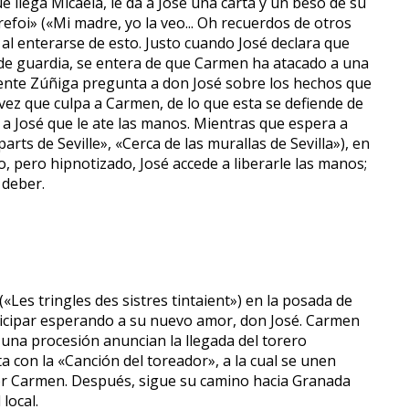
e llega Micaela, le da a José una carta y un beso de su
refoi» («Mi madre, yo la veo... Oh recuerdos de otros
 al enterarse de esto. Justo cuando José declara que
al de guardia, se entera de que Carmen ha atacado a una
eniente Zúñiga pregunta a don José sobre los hechos que
 vez que culpa a Carmen, de lo que esta se defiende de
de a José que le ate las manos. Mientras que espera a
arts de Seville», «Cerca de las murallas de Sevilla»), en
, pero hipnotizado, José accede a liberarle las manos;
 deber.
Les tringles des sistres tintaient») en la posada de
ticipar esperando a su nuevo amor, don José. Carmen
 una procesión anuncian la llegada del torero
ta con la «Canción del toreador», a la cual se unen
por Carmen. Después, sigue su camino hacia Granada
local.