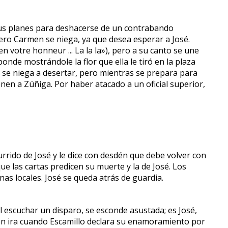
sus planes para deshacerse de un contrabando
ero Carmen se niega, ya que desea esperar a José.
n votre honneur ... La la la»), pero a su canto se une
ponde mostrándole la flor que ella le tiró en la plaza
sé se niega a desertar, pero mientras se prepara para
nen a Zúñiga. Por haber atacado a un oficial superior,
rido de José y le dice con desdén que debe volver con
ue las cartas predicen su muerte y la de José. Los
as locales. José se queda atrás de guardia.
l escuchar un disparo, se esconde asustada; es José,
e en ira cuando Escamillo declara su enamoramiento por