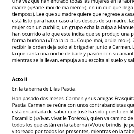
Una vez que han entrado todas las mujeres en la fábrica
madre («¡Parle-moi de ma mère!»), en un dúo que llega a
tiempos»). Lee que su madre quiere que regrese a casa 
está listo para hacer caso a los deseos de su madre, la
mujer con un cuchillo; un grupo echa la culpa a Manuel
han ocurrido a lo que este indica que se produjo una p
forma burlona («Tra la la la... Coupe-moi, brûle-moi»). 
recibir la orden deja solo al brigadier junto a Carmen. 
la que canta una noche de baile y pasión con su amant
mientras se la llevan, empuja a su escolta al suelo y s
Acto II
En la taberna de Lilas Pastia.
Han pasado dos meses. Carmen y sus amigas Frasquita y
Pastia. Carmen se reúne con unos contrabandistas que
está encantada de saber que José ha sido puesto en lib
Escamillo («Vivat, vivat le Toréro»), quien va camino d
todos los que están en la taberna («Votre brindis, j
vitoreado por todos los presentes, mientras en la tabe