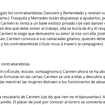
egan los contrabandistas Dancaïre y Remendado y revelan 
ire»). Frasquita y Mercedes están dispuestas a ayudarlos, p
Carmen lo invita a un baile exótico privado («Je vais danser e
 dice que debe volver al trabajo, ella se burla de él y él res
, Carmen le exige que demuestre su amor al irse con ella. Jo
lean, Carmen convoca a sus camaradas gitanos, quienes detie
y los contrabandistas («Suis-nous à travers la campagne»).
s contrabandistas.
ín («Écoute, écoute, compagnons»); Carmen ahora se ha abur
s fortunas en las cartas; Carmen se une a ellas y descubre q
s mientras las mujeres distraen a los funcionarios de aduan
a rescatarlo de Carmen («Je dis que rien ne m'épouvante»). A
amillo. El placer de José por conocer al torero se conviert