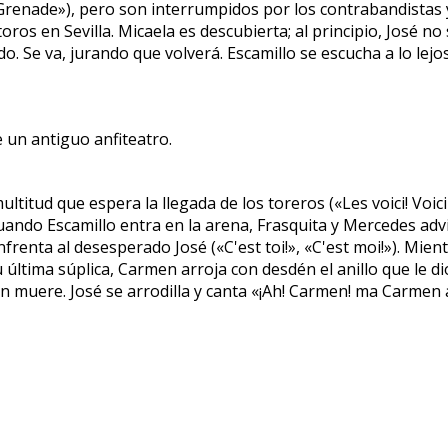
 Grenade»), pero son interrumpidos por los contrabandistas 
toros en Sevilla. Micaela es descubierta; al principio, José n
. Se va, jurando que volverá. Escamillo se escucha a lo lejos
e un antiguo anfiteatro.
titud que espera la llegada de los toreros («Les voici! Voici 
ando Escamillo entra en la arena, Frasquita y Mercedes ad
nfrenta al desesperado José («C'est toi!», «C'est moi!»). Mien
última súplica, Carmen arroja con desdén el anillo que le di
 muere. José se arrodilla y canta «¡Ah! Carmen! ma Carmen a