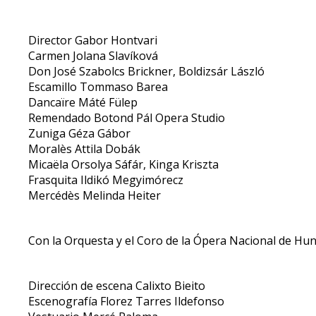
Director Gabor Hontvari
Carmen Jolana Slavíková
Don José Szabolcs Brickner, Boldizsár László
Escamillo Tommaso Barea
Dancaïre Máté Fülep
Remendado Botond Pál Opera Studio
Zuniga Géza Gábor
Moralès Attila Dobák
Micaëla Orsolya Sáfár, Kinga Kriszta
Frasquita Ildikó Megyimórecz
Mercédès Melinda Heiter
Con la Orquesta y el Coro de la Ópera Nacional de Hu
Dirección de escena Calixto Bieito
Escenografía Florez Tarres Ildefonso