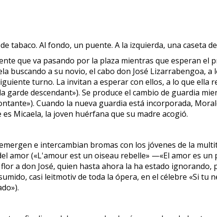
 de tabaco. Al fondo, un puente. A la izquierda, una caseta de 
ente que va pasando por la plaza mientras que esperan el 
ela buscando a su novio, el cabo don José Lizarrabengoa, a l
siguiente turno. La invitan a esperar con ellos, a lo que el
la garde descendant»). Se produce el cambio de guardia mien
ntante»). Cuando la nueva guardia está incorporada, Morales
e es Micaela, la joven huérfana que su madre acogió.
 emergen e intercambian bromas con los jóvenes de la multit
el amor («L'amour est un oiseau rebelle» —«El amor es un p
flor a don José, quien hasta ahora la ha estado ignorando, 
do, casi leitmotiv de toda la ópera, en el célebre «Si tu ne 
ado»).