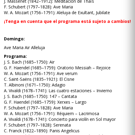
J. Massenet (1842–1912): Meditación de Thaïs
F. Schubert (1797–1828): Ave Maria
W. A. Mozart (1756–1791): Aleluya de Exultant, Jubilate
¡Tenga en cuenta que el programa está sujeto a cambios!
Domingo:
Ave Maria Air Alleluja
Programa:
J. S. Bach (1685–1750): Air
G. F. Haendel (1685–1759): Oratorio Messiah – Rejoice
W. A. Mozart (1756–1791): Ave verum
C. Saint-Saëns (1835–1921): El Cisne
T. Albinoni (1671–1750): Adagio
A. Vivaldi (1678–1741): Las cuatro estaciones – Invierno
J. S. Bach (1685–1750): 147 – Cantata
G. F. Haendel (1685–1759): Xerxes – Largo
F. Schubert (1797–1828): Ave Maria
W. A. Mozart (1756–1791): Réquiem – Lacrimosa
A. Vivaldi (1678–1741): Concierto para violín en Sol mayor
F. Schubert (1797–1828): Serenata
C. Franck (1822–1890): Panis Angelicus