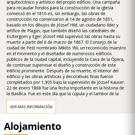
arquitectónico y artístico del propio edificio. Una campaña
para recaudar fondos para la construcción de la iglesia
comenzó en el 1810-es, sin embargo, las obras de
construcción no comenzaron al 14 de agosto de 1851,
basado en los dibujos de József Hild, un ciudadano líder y
artífice de Plagas, que también diseñó las catedrales de
Esztergom y Eger. József Hild supervisó las obras hasta su
muerte a partir del 6 de marzo de 1867. El Consejo de la
ciudad de Pest nombrado Miklós Ybl, un reconocido maestro
en el momento y el diseñador de numerosos edificios
públicos de la ciudad capital, incluyendo la Casa de la Ópera,
de continuar supervisar el diseño y construcción de este
edificio prominente. Después de su muerte, el interior del
edificio y las obras artísticas y decorativas finas fueron
completados por 1,905 bajo la supervisión de József Kauser.
22 de enero 1868 fue una fecha importante en la historia de
la Basílica. Fue en este día que la cúpula y el tambor de la
cúpula construida de acuerdo a los diseños de Hild se
derrumbaron debido a defectos en los materiales y la
VER MÁS INFORMACIÓN
artesanía. Los pilares que sostienen los arcos de la cúpula se
construyeron con piedras donadas de calidad variada y
solidez. El tambor de la cúpula fue construida en el borde
Alojamiento
interior de los arcos que se sustenta, lo que resulta en una
estructura precariamente equilibrada que distribuye la carga