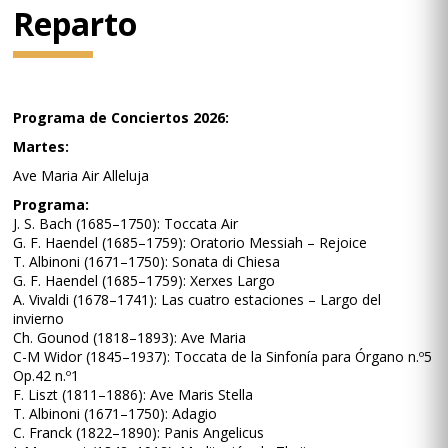
Reparto
Programa de Conciertos 2026:
Martes:
Ave Maria Air Alleluja
Programa:
J. S. Bach (1685–1750): Toccata Air
G. F. Haendel (1685–1759): Oratorio Messiah – Rejoice
T. Albinoni (1671–1750): Sonata di Chiesa
G. F. Haendel (1685–1759): Xerxes Largo
A. Vivaldi (1678–1741): Las cuatro estaciones – Largo del
invierno
Ch. Gounod (1818–1893): Ave Maria
C-M Widor (1845–1937): Toccata de la Sinfonía para Órgano n.º5
Op.42 n.º1
F. Liszt (1811–1886): Ave Maris Stella
T. Albinoni (1671–1750): Adagio
C. Franck (1822–1890): Panis Angelicus