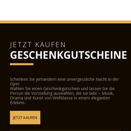
JETZT KAUFEN
GESCHENKGUTSCHEINE
Schenken Sie jemandem eine unvergessliche Nacht in der
Oper.
Wählen Sie einen Geschenkgutschein und lassen Sie die
Person die Vorstellung auswählen, die sie liebt – Musik,
Drama und Kunst von Weltklasse in einem eleganten
Erlebnis.
JETZT KAUFEN