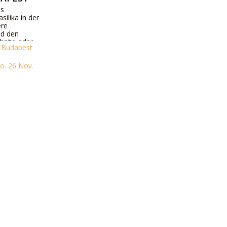
as
silika in der
ere
d den
bsite oder
n Budapest
o. 26 Nov.