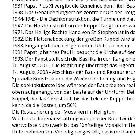
1931 Papst Pius XI vergibt die Gemeinde den Titel "Basi
1938. Das Gebäude fungiert als zentraler Ort der Erei
1944-1945 - Die Dachkonstruktion, die Türme und die
1947. Die Holzkonstruktion der Kuppel fängt Feuer w
1971. Das Heilige Rechte Hand von St. Stephen ist in d
1982. Die Plattenabdeckung der großen Kuppel wird au
1983. Eingangsdatum der geplanten Umbauarbeiten.
1991 Papst Johannes Paul II besucht die Kirche auf dem
1993. Der Papst stellt sich die Basilika in den Rang ei
16. August 2001 - Die Regierung überträgt das Eigen
14. August 2003 - Abschluss der Bau- und Restaurieru
Spezielle Konstruktion, die Wiederherstellung und E
Die spektakulärste Idee während der Bauarbeiten rea
oben aufgehängt, von der Leiste auf der Uhrturm. Be
Kuppel, die das Gerüst auf, bis das Feld der Kuppel 
kann, da die Kosten, um 50%.
Die Restaurierung der Mosaiken im Heiligtum
Wie für die Innenausstattung von und der Kunstwerke 
wertvollste Kunstwerk ist das fünfteilige Mosaik im H
Unternehmen von Venedig hergestellt, basierend auf