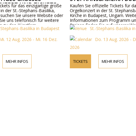
ZERT UND TICKETS
ckets für das einzigartige große
Kaufen Sie offizielle Tickets für d
in der St.-Stephans-Basilika,
Orgelkonzert in der St. Stephansba
suchen Sie unsere Website oder
Kirche in Budapest, Ungarn. Weit
Sie uns telefonisch für weitere
Informationen zum Programm un
n zu den Künstlern,
Preisen finden Sie auf unserer We
.-Stephans-Basilika in Budapest
St.-Stephans-Basilika i
ils und Ticketpreisen.
kontaktieren Sie uns telefonisch.
Mi. 12 Aug. 2026 - Mi. 16 Dez.
Do. 13 Aug. 2026 - D
2026
MEHR INFOS
TICKETS
MEHR INFOS