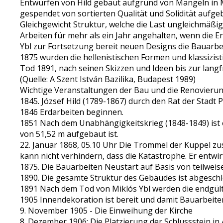
Entwürfen von Hild gebaut aufgrund von Mängeln in 
gespendet von sortierten Qualität und Solidität aufg
Gleichgewicht Struktur, welche die Last ungleichmäßi
Arbeiten für mehr als ein Jahr angehalten, wenn die 
Ybl zur Fortsetzung bereit neuen Designs die Bauarb
1875 wurden die hellenistischen Formen und klassizis
Tod 1891, nach seinen Skizzen und Ideen bis zur langfr
(Quelle: A Szent István Bazilika, Budapest 1989)
Wichtige Veranstaltungen der Bau und die Renovierung
1845. József Hild (1789-1867) durch den Rat der Stadt P
1846 Erdarbeiten beginnen.
1851 Nach dem Unabhängigkeitskrieg (1848-1849) ist e
von 51,52 m aufgebaut ist.
22. Januar 1868, 05.10 Uhr Die Trommel der Kuppel z
kann nicht verhindern, dass die Katastrophe. Er entw
1875. Die Bauarbeiten Neustart auf Basis von teilwei
1890. Die gesamte Struktur des Gebäudes ist abgesch
1891 Nach dem Tod von Miklós Ybl werden die endgült
1905 Innendekoration ist bereit und damit Bauarbeite
9. November 1905 - Die Einweihung der Kirche
8. Dezember 1906: Die Platzierung der Schlussstein in