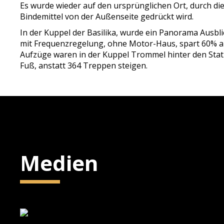
Es wurde wieder auf den ursprünglichen Ort, durch 
Bindemittel von der Außenseite gedrückt wird.
In der Kuppel der Basilika, wurde ein Panorama Ausbli
mit Frequenzregelung, ohne Motor-Haus, spart 60% a
Aufzüge waren in der Kuppel Trommel hinter den Statu
Fuß, anstatt 364 Treppen steigen.
Medien