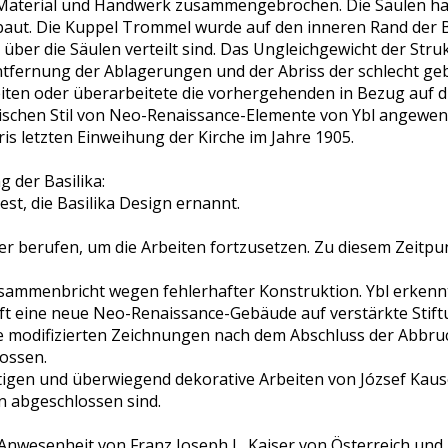
Material und Handwerk zusammengebrochen. Die Säulen hal
ebaut. Die Kuppel Trommel wurde auf den inneren Rand der 
g über die Säulen verteilt sind. Das Ungleichgewicht der 
Entfernung der Ablagerungen und der Abriss der schlecht g
eiten oder überarbeitete die vorhergehenden in Bezug auf 
tischen Stil von Neo-Renaissance-Elemente von Ybl angewend
is letzten Einweihung der Kirche im Jahre 1905.
 der Basilika:
est, die Basilika Design ernannt.
r berufen, um die Arbeiten fortzusetzen. Zu diesem Zeitpun
usammenbricht wegen fehlerhafter Konstruktion. Ybl erkennt
irft eine neue Neo-Renaissance-Gebäude auf verstärkte Stif
se modifizierten Zeichnungen nach dem Abschluss der Abbru
lossen.
igen und überwiegend dekorative Arbeiten von József Kause
n abgeschlossen sind.
 Anwesenheit von Franz Joseph I., Kaiser von Österreich un