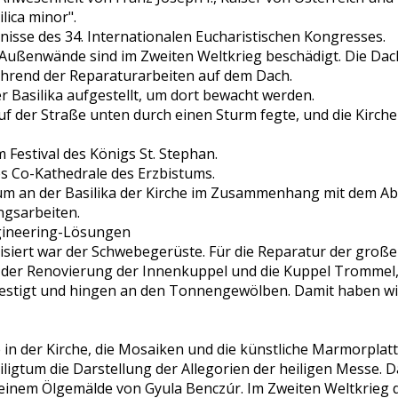
lica minor".
gnisse des 34. Internationalen Eucharistischen Kongresses.
 Außenwände sind im Zweiten Weltkrieg beschädigt. Die Da
ährend der Reparaturarbeiten auf dem Dach.
er Basilika aufgestellt, um dort bewacht werden.
f der Straße unten durch einen Sturm fegte, und die Kirche
 Festival des Königs St. Stephan.
nes Co-Kathedrale des Erzbistums.
tum an der Basilika der Kirche im Zusammenhang mit dem Ab
ngsarbeiten.
ngineering-Lösungen
lisiert war der Schwebegerüste. Für die Reparatur der gro
i der Renovierung der Innenkuppel und die Kuppel Trommel,
befestigt und hingen an den Tonnengewölben. Damit haben wi
in der Kirche, die Mosaiken und die künstliche Marmorplat
eiligtum die Darstellung der Allegorien der heiligen Messe.
 einem Ölgemälde von Gyula Benczúr. Im Zweiten Weltkrieg