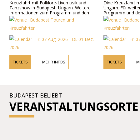
Kreuzfahrt mit Folklore-Livemusik und
Dine Kreuzfahrt m
Tanzshow in Budapest, Ungarn. Weitere
Ungarn. Für weit
Informationen zum Programm und den
Programm und den
Preisen online und telefonisch.
unsere Website od
Budapest Touren und
Budape
telefonisch.
Kreuzfahrten
Kreuzfahrten
Fr. 07 Aug. 2026 - Di. 01 Dez.
Fr. 0
2026
2026
TICKETS
MEHR INFOS
TICKETS
M
BUDAPEST BELIEBT
VERANSTALTUNGSORTE