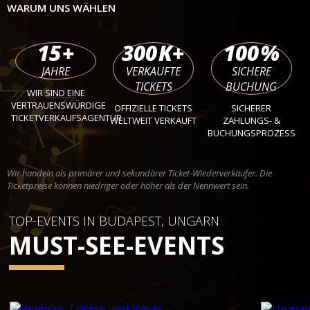
WARUM UNS WÄHLEN
15
+
300
K+
100
%
JAHRE
VERKAUFTE
SICHERE
TICKETS
BUCHUNG
WIR SIND EINE
VERTRAUENSWÜRDIGE
OFFIZIELLE TICKETS
SICHERER
TICKETVERKAUFSAGENTUR
WELTWEIT VERKAUFT
ZAHLUNGS- &
BUCHUNGSPROZESS
Wir handeln als primärer und sekundärer Ticket-Wiederverkäufer. Die
Ticketpreise können niedriger oder höher als der Nennwert sein.
TOP-EVENTS IN BUDAPEST, UNGARN
MUST-SEE-EVENTS