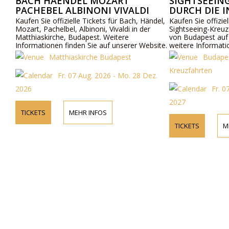
BACH HAENDEL MOZART
SIGHTSEEIN
PACHEBEL ALBINONI VIVALDI
DURCH DIE 
BUDAPEST
Kaufen Sie offizielle Tickets für Bach, Händel,
Kaufen Sie offiziel
Mozart, Pachelbel, Albinoni, Vivaldi in der
Sightseeing-Kreuz
Matthiaskirche, Budapest. Weitere
von Budapest auf
Informationen finden Sie auf unserer Website.
weitere Informati
unsere Website.
Matthiaskirche Budapest
Budape
Kreuzfahrten
Fr. 07 Aug. 2026 - Mo. 28 Dez.
2026
Fr. 0
2027
TICKETS
MEHR INFOS
TICKETS
M