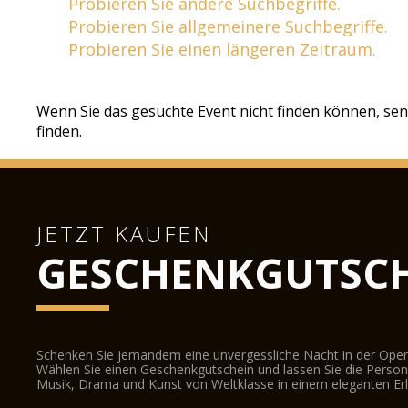
Probieren Sie andere Suchbegriffe.
Probieren Sie allgemeinere Suchbegriffe.
Probieren Sie einen längeren Zeitraum.
Wenn Sie das gesuchte Event nicht finden können, sen
finden.
JETZT KAUFEN
GESCHENKGUTSCH
Schenken Sie jemandem eine unvergessliche Nacht in der Oper
Wählen Sie einen Geschenkgutschein und lassen Sie die Person d
Musik, Drama und Kunst von Weltklasse in einem eleganten Erl