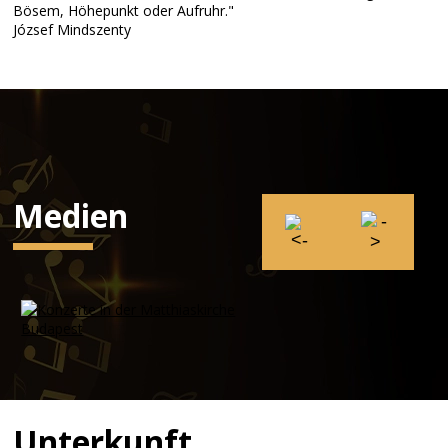
Bösem, Höhepunkt oder Aufruhr."
József Mindszenty
Medien
Unterkunft