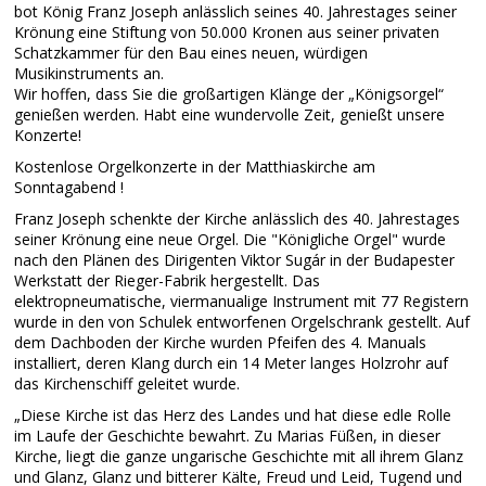
bot König Franz Joseph anlässlich seines 40. Jahrestages seiner
Krönung eine Stiftung von 50.000 Kronen aus seiner privaten
Schatzkammer für den Bau eines neuen, würdigen
Musikinstruments an.
Wir hoffen, dass Sie die großartigen Klänge der „Königsorgel“
genießen werden. Habt eine wundervolle Zeit, genießt unsere
Konzerte!
Kostenlose Orgelkonzerte in der Matthiaskirche am
Sonntagabend !
Franz Joseph schenkte der Kirche anlässlich des 40. Jahrestages
seiner Krönung eine neue Orgel. Die "Königliche Orgel" wurde
nach den Plänen des Dirigenten Viktor Sugár in der Budapester
Werkstatt der Rieger-Fabrik hergestellt. Das
elektropneumatische, viermanualige Instrument mit 77 Registern
wurde in den von Schulek entworfenen Orgelschrank gestellt. Auf
dem Dachboden der Kirche wurden Pfeifen des 4. Manuals
installiert, deren Klang durch ein 14 Meter langes Holzrohr auf
das Kirchenschiff geleitet wurde.
„Diese Kirche ist das Herz des Landes und hat diese edle Rolle
im Laufe der Geschichte bewahrt. Zu Marias Füßen, in dieser
Kirche, liegt die ganze ungarische Geschichte mit all ihrem Glanz
und Glanz, Glanz und bitterer Kälte, Freud und Leid, Tugend und