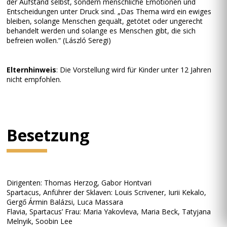
der Aufstand selbst, sondern menschliche Emotionen und
Entscheidungen unter Druck sind. „Das Thema wird ein ewiges
bleiben, solange Menschen gequält, getötet oder ungerecht
behandelt werden und solange es Menschen gibt, die sich
befreien wollen.“ (László Seregi)
Elternhinweis
: Die Vorstellung wird für Kinder unter 12 Jahren
nicht empfohlen.
Besetzung
Dirigenten: Thomas Herzog, Gabor Hontvari
Spartacus, Anführer der Sklaven: Louis Scrivener, Iurii Kekalo,
Gergő Ármin Balázsi, Luca Massara
Flavia, Spartacus’ Frau: Maria Yakovleva, Maria Beck, Tatyjana
Melnyik, Soobin Lee