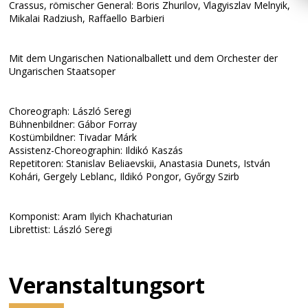
Crassus, römischer General: Boris Zhurilov, Vlagyiszlav Melnyik,
Mikalai Radziush, Raffaello Barbieri
Mit dem Ungarischen Nationalballett und dem Orchester der
Ungarischen Staatsoper
Choreograph: László Seregi
Bühnenbildner: Gábor Forray
Kostümbildner: Tivadar Márk
Assistenz-Choreographin: Ildikó Kaszás
Repetitoren: Stanislav Beliaevskii, Anastasia Dunets, István
Kohári, Gergely Leblanc, Ildikó Pongor, Győrgy Szirb
Komponist: Aram Ilyich Khachaturian
Librettist: László Seregi
Veranstaltungsort