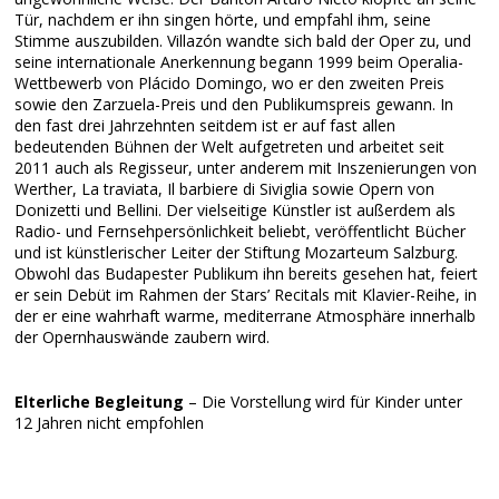
Tür, nachdem er ihn singen hörte, und empfahl ihm, seine
Stimme auszubilden. Villazón wandte sich bald der Oper zu, und
seine internationale Anerkennung begann 1999 beim Operalia-
Wettbewerb von Plácido Domingo, wo er den zweiten Preis
sowie den Zarzuela-Preis und den Publikumspreis gewann. In
den fast drei Jahrzehnten seitdem ist er auf fast allen
bedeutenden Bühnen der Welt aufgetreten und arbeitet seit
2011 auch als Regisseur, unter anderem mit Inszenierungen von
Werther, La traviata, Il barbiere di Siviglia sowie Opern von
Donizetti und Bellini. Der vielseitige Künstler ist außerdem als
Radio- und Fernsehpersönlichkeit beliebt, veröffentlicht Bücher
und ist künstlerischer Leiter der Stiftung Mozarteum Salzburg.
Obwohl das Budapester Publikum ihn bereits gesehen hat, feiert
er sein Debüt im Rahmen der Stars’ Recitals mit Klavier-Reihe, in
der er eine wahrhaft warme, mediterrane Atmosphäre innerhalb
der Opernhauswände zaubern wird.
Elterliche Begleitung
– Die Vorstellung wird für Kinder unter
12 Jahren nicht empfohlen