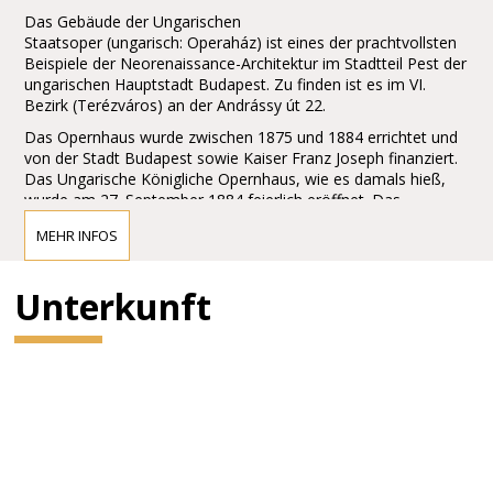
Das Gebäude der Ungarischen
Staatsoper (ungarisch: Operaház) ist eines der prachtvollsten
Beispiele der Neorenaissance-Architektur im Stadtteil Pest der
ungarischen Hauptstadt Budapest. Zu finden ist es im VI.
Bezirk (Terézváros) an der Andrássy út 22.
Das Opernhaus wurde zwischen 1875 und 1884 errichtet und
von der Stadt Budapest sowie Kaiser Franz Joseph finanziert.
Das Ungarische Königliche Opernhaus, wie es damals hieß,
wurde am 27. September 1884 feierlich eröffnet. Das
Gebäude ist überaus reich geschmückt
MEHR INFOS
mit barocken Elementen, mit zahlreichen Ornamenten,
Gemälden und Skulpturen. Besonders erwähnenswert sind die
Wandgemälde in Treppenaufgängen und dem Zuschauerraum
Unterkunft
der Oper, welche von Bertalan Székely, Mór Than und Károly
Lotz angefertigt wurden. Die Budapester Oper gilt als eines
der Meisterwerke von Miklós Yblund als eines der schönsten
Opernhäuser der Welt.
Vor dem Gebäude findet man jeweils eine Statue von Ferenc
Erkel, dem Komponisten der ungarischen Nationalhymne, und
von Franz Liszt, beide geschaffen von Alajos Stróbl.
Ferenc Erkel war der erste Direktor der Oper, aber auch der