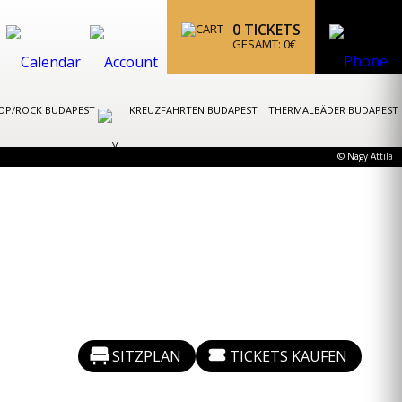
0
TICKETS
GESAMT:
0
€
OP/ROCK BUDAPEST
KREUZFAHRTEN BUDAPEST
THERMALBÄDER BUDAPEST
© Nagy Attila
SITZPLAN
TICKETS KAUFEN