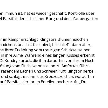
n immun ist, hat es wieder geschafft, Kontrolle über
l Parsifal, der sich seiner Burg und dem Zaubergarten
 aber im Kampf erschlägt. Klingsors Blumenmädchen
nmädchen zunächst fasziniert, beschließt dann aber,
e ihrer Erzählung vom traurigen Schicksal seiner
 ihn in ihre Arme. Während eines langen Kusses erkennt
tößt Kundry zurück, die ihm daraufhin von ihrem Fluch
rlösung vom Fluch, wenn sie ihn zu Amfortas führt.
n rasendem Lachen und Schreien ruft Klingsor herbei,
hn und schlägt mit ihm das Kreuzeszeichen, woraufhin
 Parsifal, der ihr im Enteilen noch zuruft: „Du