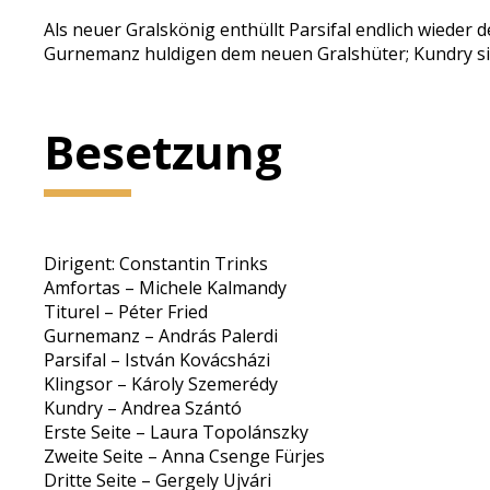
Als neuer Gralskönig enthüllt Parsifal endlich wieder
Gurnemanz huldigen dem neuen Gralshüter; Kundry sink
Besetzung
Dirigent: Constantin Trinks
Amfortas – Michele Kalmandy
Titurel – Péter Fried
Gurnemanz – András Palerdi
Parsifal – István Kovácsházi
Klingsor – Károly Szemerédy
Kundry – Andrea Szántó
Erste Seite – Laura Topolánszky
Zweite Seite – Anna Csenge Fürjes
Dritte Seite – Gergely Ujvári