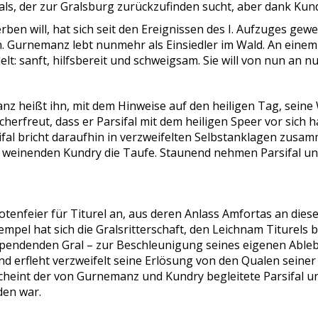
als, der zur Gralsburg zurückzufinden sucht, aber dank Kund
ben will, hat sich seit den Ereignissen des I. Aufzuges gewe
en. Gurnemanz lebt nunmehr als Einsiedler im Wald. An einem
elt: sanft, hilfsbereit und schweigsam. Sie will von nun an 
anz heißt ihn, mit dem Hinweise auf den heiligen Tag, sein
erfreut, dass er Parsifal mit dem heiligen Speer vor sich 
arsifal bricht daraufhin in verzweifelten Selbstanklagen zu
tig weinenden Kundry die Taufe. Staunend nehmen Parsifal 
nfeier für Titurel an, aus deren Anlass Amfortas an diesem
empel hat sich die Gralsritterschaft, den Leichnam Titurels
nspendenden Gral – zur Beschleunigung seines eigenen Ableb
d erfleht verzweifelt seine Erlösung von den Qualen seiner
cheint der von Gurnemanz und Kundry begleitete Parsifal un
den war.