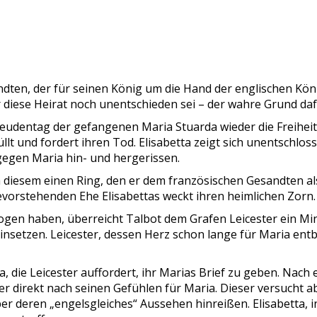
dten, der für seinen König um die Hand der englischen Köni
r diese Heirat noch unentschieden sei – der wahre Grund dafü
reudentag der gefangenen Maria Stuarda wieder die Freiheit 
llt und fordert ihren Tod. Elisabetta zeigt sich unentschlos
 gegen Maria hin- und hergerissen.
a diesem einen Ring, den er dem französischen Gesandten al
 bevorstehenden Ehe Elisabettas weckt ihren heimlichen Zorn.
gen haben, überreicht Talbot dem Grafen Leicester ein Mini
 einsetzen. Leicester, dessen Herz schon lange für Maria ent
ta, die Leicester auffordert, ihr Marias Brief zu geben. N
er direkt nach seinen Gefühlen für Maria. Dieser versucht ab
ber deren „engelsgleiches“ Aussehen hinreißen. Elisabetta, 