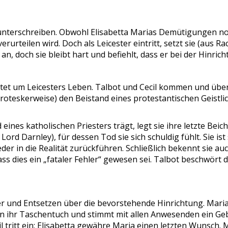
 unterschreiben. Obwohl Elisabetta Marias Demütigungen noch
verurteilen wird. Doch als Leicester eintritt, setzt sie (au
 an, doch sie bleibt hart und befiehlt, dass er bei der Hinri
htet um Leicesters Leben. Talbot und Cecil kommen und über
(groteskerweise) den Beistand eines protestantischen Geistli
eines katholischen Priesters trägt, legt sie ihre letzte Bei
Lord Darnley), für dessen Tod sie sich schuldig fühlt. Sie is
der in die Realität zurückführen. Schließlich bekennt sie au
ass dies ein „fataler Fehler“ gewesen sei. Talbot beschwört 
und Entsetzen über die bevorstehende Hinrichtung. Maria e
en ihr Taschentuch und stimmt mit allen Anwesenden ein Geb
tritt ein: Elisabetta gewähre Maria einen letzten Wunsch. M