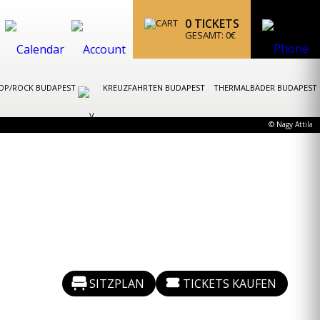
0
TICKETS
GESAMT:
0
€
OP/ROCK BUDAPEST
KREUZFAHRTEN BUDAPEST
THERMALBÄDER BUDAPEST
© Nagy Attila
SITZPLAN
TICKETS KAUFEN