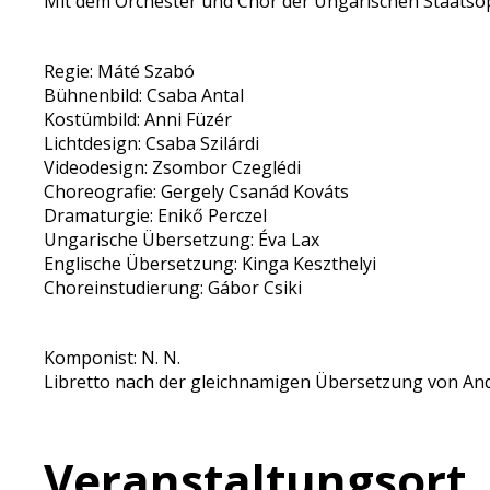
Mit dem Orchester und Chor der Ungarischen Staatso
Regie: Máté Szabó
Bühnenbild: Csaba Antal
Kostümbild: Anni Füzér
Lichtdesign: Csaba Szilárdi
Videodesign: Zsombor Czeglédi
Choreografie: Gergely Csanád Kováts
Dramaturgie: Enikő Perczel
Ungarische Übersetzung: Éva Lax
Englische Übersetzung: Kinga Keszthelyi
Choreinstudierung: Gábor Csiki
Komponist: N. N.
Libretto nach der gleichnamigen Übersetzung von Andre
Veranstaltungsort