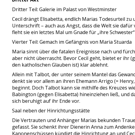
Dritter Teil: Galerie im Palast von Westminster
Cecil drängt Elisabetta, endlich Marias Todesurteil zu
Unterschrift – auch aus Angst, dass die Welt sie dafür 
fleht sie ein letztes Mal um Gnade für „ihre Schwester“
Vierter Teil: Gemach im Gefängnis von Maria Stuarda
Maria sinnt über die fatalen Ereignisse nach und fürc
aber nicht überrascht. Bevor Cecil geht, bietet er ihr 
den katholischen Glauben ist) klar ablehnt.
Allein mit Talbot, der unter seinem Mantel das Gewand 
denkt sie vor allem an ihren Ehemann Arrigo (= Henry, 
beginnt. Doch Talbot kann sie mithilfe des Kreuzes wie
Babington (gegen Elisabetta) hineinziehen ließ, und d
sich beruhigt auf ihr Ende vor.
Saal neben der Hinrichtungsstätte
Die Vertrauten und Anhänger Marias bekunden Trauer 
gefasst. Sie schenkt ihrer Dienerin Anna zum Andenk
Kanonenschüssen kündigt die Hinrichtung an und Cecil 