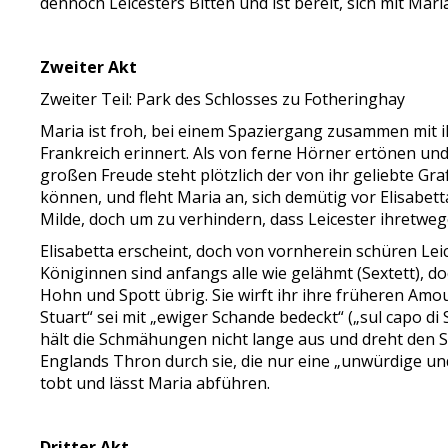
dennoch Leicesters Bitten und ist bereit, sich mit Maria
Zweiter Akt
Zweiter Teil: Park des Schlosses zu Fotheringhay
Maria ist froh, bei einem Spaziergang zusammen mit ih
Frankreich erinnert. Als von ferne Hörner ertönen und 
großen Freude steht plötzlich der von ihr geliebte Graf
können, und fleht Maria an, sich demütig vor Elisabett
Milde, doch um zu verhindern, dass Leicester ihretwe
Elisabetta erscheint, doch von vornherein schüren Lei
Königinnen sind anfangs alle wie gelähmt (Sextett), d
Hohn und Spott übrig. Sie wirft ihr ihre früheren Am
Stuart“ sei mit „ewiger Schande bedeckt“ („sul capo d
hält die Schmähungen nicht lange aus und dreht den Sp
Englands Thron durch sie, die nur eine „unwürdige und 
tobt und lässt Maria abführen.
Dritter Akt