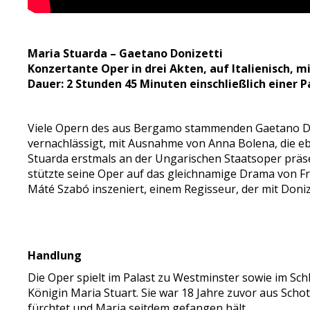
Maria Stuarda – Gaetano Donizetti
Konzertante Oper in drei Akten, auf Italienisch, m
Dauer: 2 Stunden 45 Minuten einschließlich einer 
Viele Opern des aus Bergamo stammenden Gaetano Don
vernachlässigt, mit Ausnahme von Anna Bolena, die eb
Stuarda erstmals an der Ungarischen Staatsoper präs
stützte seine Oper auf das gleichnamige Drama von Fri
Máté Szabó inszeniert, einem Regisseur, der mit Doniz
Handlung
Die Oper spielt im Palast zu Westminster sowie im S
Königin Maria Stuart. Sie war 18 Jahre zuvor aus Schot
fürchtet und Maria seitdem gefangen hält.