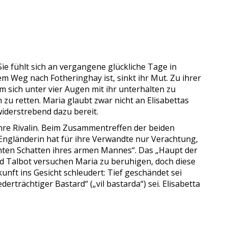
ie fühlt sich an vergangene glückliche Tage in
dem Weg nach Fotheringhay ist, sinkt ihr Mut. Zu ihrer
 um sich unter vier Augen mit ihr unterhalten zu
 zu retten. Maria glaubt zwar nicht an Elisabettas
widerstrebend dazu bereit.
ihre Rivalin. Beim Zusammentreffen der beiden
 Engländerin hat für ihre Verwandte nur Verachtung,
chten Schatten ihres armen Mannes“. Das „Haupt der
und Talbot versuchen Maria zu beruhigen, doch diese
nft ins Gesicht schleudert: Tief geschändet sei
rträchtiger Bastard“ („vil bastarda“) sei. Elisabetta