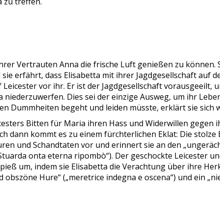
 zu treffen.
rer Vertrauten Anna die frische Luft genießen zu können. S
sie erfährt, dass Elisabetta mit ihrer Jagdgesellschaft auf 
 Leicester vor ihr. Er ist der Jagdgesellschaft vorausgeeilt,
a niederzuwerfen. Dies sei der einzige Ausweg, um ihr Leben
gen Dummheiten begeht und leiden müsste, erklärt sie sich 
cesters Bitten für Maria ihren Hass und Widerwillen gegen 
och dann kommt es zu einem fürchterlichen Eklat: Die stolze
ouren und Schandtaten vor und erinnert sie an den „ungerä
i Stuarda onta eterna ripombò“). Der geschockte Leicester 
ieß um, indem sie Elisabetta die Verachtung über ihre Herku
obszöne Hure“ („meretrice indegna e oscena“) und ein „niede