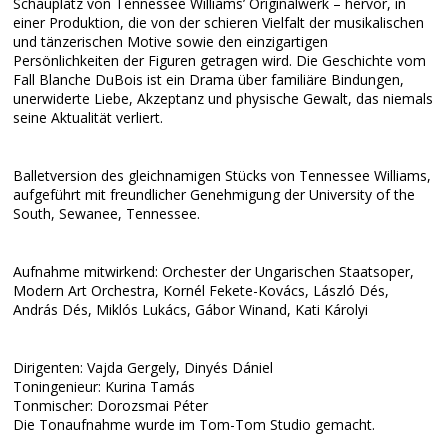
Schauplatz von Tennessee Williams’ Originalwerk – hervor, in
einer Produktion, die von der schieren Vielfalt der musikalischen
und tänzerischen Motive sowie den einzigartigen
Persönlichkeiten der Figuren getragen wird. Die Geschichte vom
Fall Blanche DuBois ist ein Drama über familiäre Bindungen,
unerwiderte Liebe, Akzeptanz und physische Gewalt, das niemals
seine Aktualität verliert.
Balletversion des gleichnamigen Stücks von Tennessee Williams,
aufgeführt mit freundlicher Genehmigung der University of the
South, Sewanee, Tennessee.
Aufnahme mitwirkend: Orchester der Ungarischen Staatsoper,
Modern Art Orchestra, Kornél Fekete-Kovács, László Dés,
András Dés, Miklós Lukács, Gábor Winand, Kati Károlyi
Dirigenten: Vajda Gergely, Dinyés Dániel
Toningenieur: Kurina Tamás
Tonmischer: Dorozsmai Péter
Die Tonaufnahme wurde im Tom-Tom Studio gemacht.