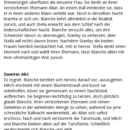
Erinnerungen überfluten die einsame Frau: Sie denkt an ihren
verstorbenen Ehemann Allan. An einem Ball entdeckte sie, dass
er in einen anderen Mann verliebt war. Noch in derselben Nacht
brachte er sich um. Blanche kehrt allmählich in die Realität
zurück, und auch Stella erwacht aus dem Schlaf nach der
leidenschaftlichen Nacht. Blanche versucht alles, um ihre
Schwester davon zu überzeugen, Stanley zu verlassen, aber
Stella will nichts davon hören. Nachdem Stanley die beiden
Frauen heimlich beobachtet hat, tritt er hervor. Stella denkt einen
Moment nach und wählt ihren Ehemann, lässt Blanche allein mit
ihrer ohnmächtigen Wut zurück.
Zweiter Akt
Es regnet. Blanche bereitet sich nervös darauf vor, auszugehen.
Mitch erscheint mit einem Blumenstrauß und küsst sie
unbeholfen, bevor sie gemeinsam zu einem Nachtlokal
aufbrechen. Sie beginnen leichtfüßig zu tanzen, doch plötzlich
glaubt Blanche, ihren verstorbenen Ehemann und seinen
Geliebten in der wirbelnden Menge zu sehen, während sie jene
schreckliche Ballnacht wiedererlebt, als Allan sich selbst
erschoss. Nach und nach verstummt die Tanzmusik, und Mitch
und Blanche bleiben allein auf der Tanzfläche. Schließlich
verabschiedet sich Blanche und geht.