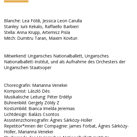
Blanche: Lea Földi, Jessica Leon Carulla
Stanley: Iurii Kekalo, Raffaello Barbieri
Stella: Anna Krupp, Artemisz Pisla
Mitch: Dumitru Taran, Maxim Kovtun
Mitwirkend: Ungarisches Nationalballett, Ungarisches
Nationalballett-Institut, und als Aufnahme des Orchesters der
Ungarischen Staatsoper
Choreografin: Marianna Venekei
Komponist: László Dés
Musikalische Leitung: Péter Erdélyi
Bühnenbild: Gergely Zöldy Z
Kostümbild: Bianca Imelda Jeremias
Lichtdesign: Balázs Csontos
Assistenzchoreografin: Ágnes Sárközy-Holler
Repetitor*innen der Compagnie: James Forbat, Ágnes Sárközy-
Holler, Marianna Venekei