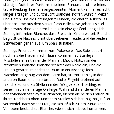
ständige Duft ihres Parfums in seinem Zuhause und ihre feine,
teure Kleidung. In einem angespannten Moment kann er es nicht
länger ertragen und durchsucht Blanches Koffer, wühlt in Pelzen
und Tiaren, um die Unterlagen zu finden, die endlich Aufschluss
über das Erbe aus dem Verkauf von Belle Reve geben. Es stellt
sich heraus, dass von dem Haus kein einziger Cent übrig blieb.
Stanley informiert Blanche, dass Stella ein Kind erwartet; Blanche
begrüßt die Nachricht mit übertriebener Freude, und die beiden
Schwestern gehen aus, um Spaß zu haben.
Stanleys Freunde kommen zum Pokerspiel. Das Spiel dauert
noch, als die Frauen nach Hause kommen. Zu Stanleys
Missfallen nimmt einer der Männer, Mitch, Notiz von der
attraktiven Blanche. Blanche schaltet das Radio ein, und die
Frauen geraten im nächsten Raum in ein Kissengefecht.
Nachdem er genug von dem Lärm hat, stürmt Stanley in den
anderen Raum und zerstört das Radio. Er geht drohend auf
Blanche zu, und als Stella ihm den Weg versperrt, schlägt er
seiner Frau eine heftige Ohrfeige. Während die anderen Männer
den tobenden Stanley zurückhalten, fliehen die beiden Frauen zu
ihrem Nachbarn oben. Nachdem Stanley sich beruhigt hat, ruft er
verzweifelt nach seiner Frau, die schließlich zu ihm zurückkehrt.
Von oben beobachtet Blanche, wie sie sich liebevoll umarmen.