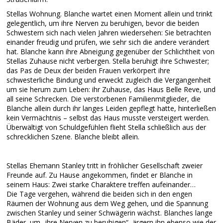
Stellas Wohnung. Blanche wartet einen Moment allein und trinkt
gelegentlich, um ihre Nerven zu beruhigen, bevor die beiden
Schwestern sich nach vielen Jahren wiedersehen: Sie betrachten
einander freudig und prüfen, wie sehr sich die andere verändert
hat. Blanche kann ihre Abneigung gegenüber der Schlichtheit von
Stellas Zuhause nicht verbergen. Stella beruhigt ihre Schwester;
das Pas de Deux der beiden Frauen verkörpert ihre
schwesterliche Bindung und erweckt zugleich die Vergangenheit
um sie herum zum Leben: ihr Zuhause, das Haus Belle Reve, und
all seine Schrecken. Die verstorbenen Familienmitglieder, die
Blanche allein durch ihr langes Leiden gepflegt hatte, hinterließen
kein Vermächtnis – selbst das Haus musste versteigert werden.
Überwältigt von Schuldgefühlen flieht Stella schließlich aus der
schrecklichen Szene. Blanche bleibt allein.
Stellas Ehemann Stanley tritt in fröhlicher Gesellschaft zweier
Freunde auf. Zu Hause angekommen, findet er Blanche in
seinem Haus: Zwei starke Charaktere treffen aufeinander…
Die Tage vergehen, während die beiden sich in den engen
Räumen der Wohnung aus dem Weg gehen, und die Spannung
zwischen Stanley und seiner Schwägerin wächst. Blanches lange
Bäder, um „ihre Nerven zu beruhigen“, ärgern ihn ebenso wie der