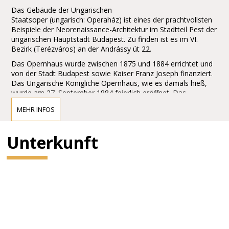
Das Gebäude der Ungarischen
Staatsoper (ungarisch: Operaház) ist eines der prachtvollsten
Beispiele der Neorenaissance-Architektur im Stadtteil Pest der
ungarischen Hauptstadt Budapest. Zu finden ist es im VI.
Bezirk (Terézváros) an der Andrássy út 22.
Das Opernhaus wurde zwischen 1875 und 1884 errichtet und
von der Stadt Budapest sowie Kaiser Franz Joseph finanziert.
Das Ungarische Königliche Opernhaus, wie es damals hieß,
wurde am 27. September 1884 feierlich eröffnet. Das
Gebäude ist überaus reich geschmückt
MEHR INFOS
mit barocken Elementen, mit zahlreichen Ornamenten,
Gemälden und Skulpturen. Besonders erwähnenswert sind die
Wandgemälde in Treppenaufgängen und dem Zuschauerraum
Unterkunft
der Oper, welche von Bertalan Székely, Mór Than und Károly
Lotz angefertigt wurden. Die Budapester Oper gilt als eines
der Meisterwerke von Miklós Yblund als eines der schönsten
Opernhäuser der Welt.
Vor dem Gebäude findet man jeweils eine Statue von Ferenc
Erkel, dem Komponisten der ungarischen Nationalhymne, und
von Franz Liszt, beide geschaffen von Alajos Stróbl.
Ferenc Erkel war der erste Direktor der Oper, aber auch der