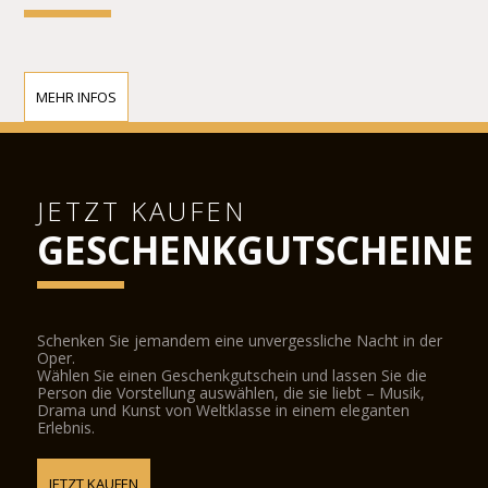
MEHR INFOS
JETZT KAUFEN
GESCHENKGUTSCHEINE
Schenken Sie jemandem eine unvergessliche Nacht in der
Oper.
Wählen Sie einen Geschenkgutschein und lassen Sie die
Person die Vorstellung auswählen, die sie liebt – Musik,
Drama und Kunst von Weltklasse in einem eleganten
Erlebnis.
JETZT KAUFEN