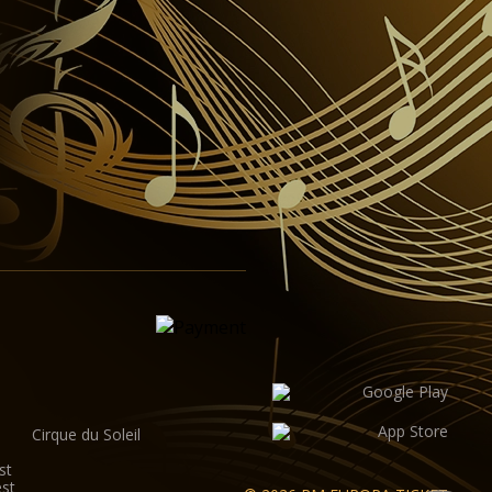
Cirque du Soleil
st
est