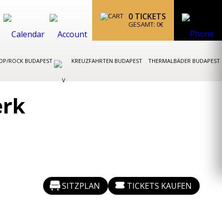
0
TICKETS
GESAMT:
0
€
OP/ROCK BUDAPEST
KREUZFAHRTEN BUDAPEST
THERMALBÄDER BUDAPEST
erk
SITZPLAN
TICKETS KAUFEN