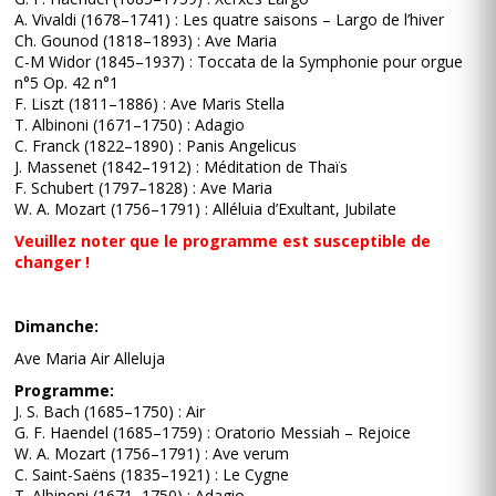
A. Vivaldi (1678–1741) : Les quatre saisons – Largo de l’hiver
Ch. Gounod (1818–1893) : Ave Maria
C-M Widor (1845–1937) : Toccata de la Symphonie pour orgue
n°5 Op. 42 n°1
F. Liszt (1811–1886) : Ave Maris Stella
T. Albinoni (1671–1750) : Adagio
C. Franck (1822–1890) : Panis Angelicus
J. Massenet (1842–1912) : Méditation de Thaïs
F. Schubert (1797–1828) : Ave Maria
W. A. Mozart (1756–1791) : Alléluia d’Exultant, Jubilate
Veuillez noter que le programme est susceptible de
changer !
Dimanche:
Ave Maria Air Alleluja
Programme:
J. S. Bach (1685–1750) : Air
G. F. Haendel (1685–1759) : Oratorio Messiah – Rejoice
W. A. Mozart (1756–1791) : Ave verum
C. Saint-Saëns (1835–1921) : Le Cygne
T. Albinoni (1671–1750) : Adagio