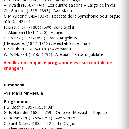
A. Vivaldi (1678–1741) : Les quatre saisons – Largo de l’hiver
Ch. Gounod (1818–1893) : Ave Maria
C-M Widor (1845–1937) : Toccata de la Symphonie pour orgue
n°5 Op. 42 n°1
F. Liszt (1811–1886) : Ave Maris Stella
T. Albinoni (1671–1750) : Adagio
C. Franck (1822–1890) : Panis Angelicus
J. Massenet (1842–1912) : Méditation de Thaïs
F. Schubert (1797–1828) : Ave Maria
W. A. Mozart (1756–1791) : Alléluia d’Exultant, Jubilate
Veuillez noter que le programme est susceptible de
changer !
Dimanche:
Ave Maria Air Alleluja
Programme:
J. S. Bach (1685–1750) : Air
G. F. Haendel (1685–1759) : Oratorio Messiah – Rejoice
W. A. Mozart (1756–1791) : Ave verum
C. Saint-Saëns (1835–1921) : Le Cygne
T. Albinoni (1671–1750) : Adagio