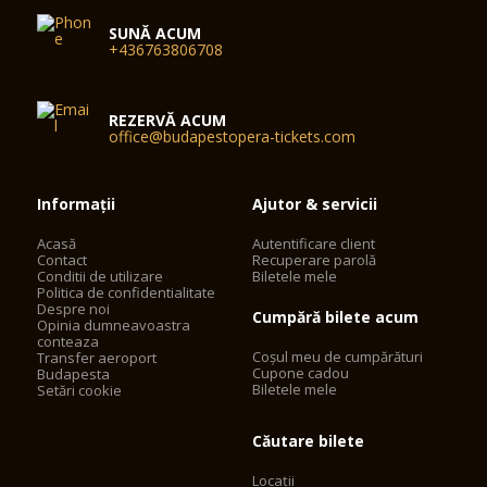
SUNĂ ACUM
+436763806708
REZERVĂ ACUM
office@budapestopera-tickets.com
Informații
Ajutor & servicii
Acasă
Autentificare client
Contact
Recuperare parolă
Conditii de utilizare
Biletele mele
Politica de confidentialitate
Despre noi
Cumpără bilete acum
Opinia dumneavoastra
conteaza
Coșul meu de cumpărături
Transfer aeroport
Cupone cadou
Budapesta
Biletele mele
Setări cookie
Căutare bilete
Locații