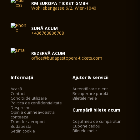
RM EUROPA TICKET GMBH
Wohllebengasse 6/2, Wien-1040
SUNĂ ACUM
+436763806708
REZERVĂ ACUM
office@budapestopera-tickets.com
Informații
Ajutor & servicii
Acasă
Autentificare client
Contact
Recuperare parolă
Conditii de utilizare
Biletele mele
Politica de confidentialitate
Despre noi
Cumpără bilete acum
Opinia dumneavoastra
conteaza
Coșul meu de cumpărături
Transfer aeroport
Cupone cadou
Budapesta
Biletele mele
Setări cookie