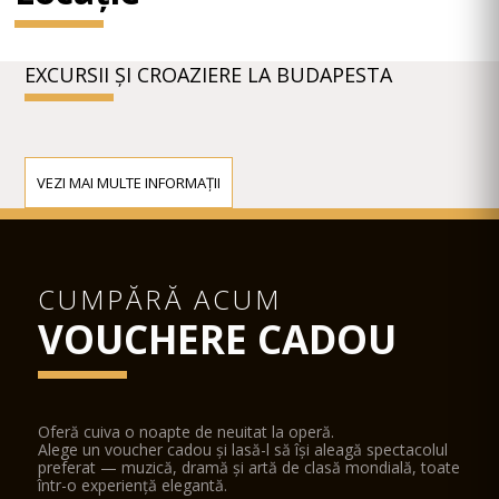
EXCURSII ȘI CROAZIERE LA BUDAPESTA
VEZI MAI MULTE INFORMAȚII
CUMPĂRĂ ACUM
VOUCHERE CADOU
Oferă cuiva o noapte de neuitat la operă.
Alege un voucher cadou și lasă-l să își aleagă spectacolul
preferat — muzică, dramă și artă de clasă mondială, toate
într-o experiență elegantă.