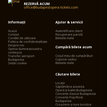
REZERVĂ ACUM
office@budapestopera-tickets.com
Informații
Ajutor & servicii
Acasă
Autentificare client
Contact
Recuperare parolă
Conditii de utilizare
Biletele mele
Politica de confidentialitate
Despre noi
Cumpără bilete acum
Opinia dumneavoastra
conteaza
Coșul meu de cumpărături
Transfer aeroport
Cupone cadou
Budapesta
Biletele mele
Setări cookie
Căutare bilete
Locații
Săptămâna aceasta
Operă și balet Budapesta
Concerte clasice Budapesta
Concerte Pop/Rock
Budapesta
Croaziere și ture turistice