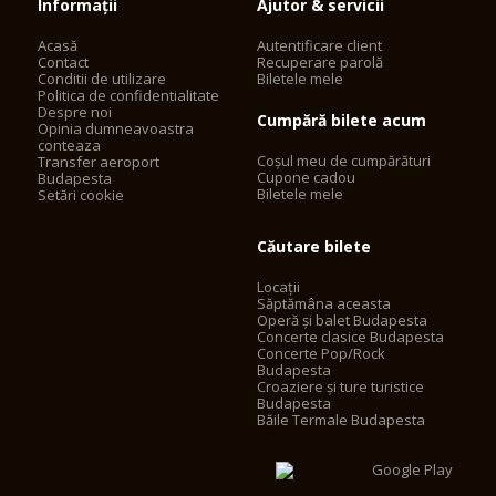
Informații
Ajutor & servicii
Acasă
Autentificare client
Contact
Recuperare parolă
Conditii de utilizare
Biletele mele
Politica de confidentialitate
Despre noi
Cumpără bilete acum
Opinia dumneavoastra
conteaza
Coșul meu de cumpărături
Transfer aeroport
Cupone cadou
Budapesta
Biletele mele
Setări cookie
Căutare bilete
Locații
Săptămâna aceasta
Operă și balet Budapesta
Concerte clasice Budapesta
Concerte Pop/Rock
Budapesta
Croaziere și ture turistice
Budapesta
Băile Termale Budapesta