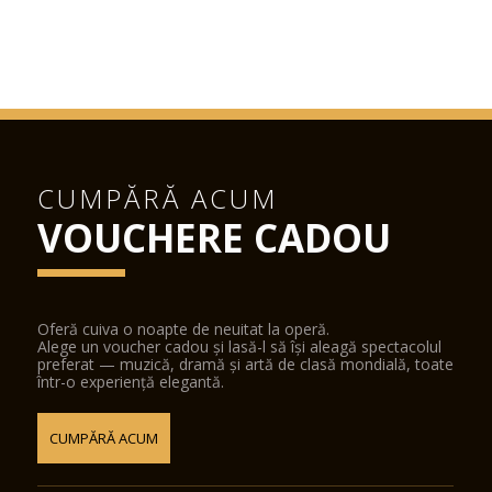
CUMPĂRĂ ACUM
VOUCHERE CADOU
Oferă cuiva o noapte de neuitat la operă.
Alege un voucher cadou și lasă-l să își aleagă spectacolul
preferat — muzică, dramă și artă de clasă mondială, toate
într-o experiență elegantă.
CUMPĂRĂ ACUM