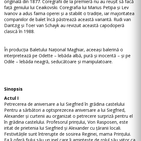
originală din 1877. Coregrafii de la premieră nu au reușit să facă
față geniului lui Ceaikovski. Coregrafia lui Marius Petipa și Lev
Ivanov a adus faima operei și a stabilit o tradiție, iar majoritatea
companiilor de balet încă păstrează această variantă. Rudi van
Dantzig și Toer van Schayk au revizuit această capodoperă
clasică în 1988.
În producția Baletului Național Maghiar, aceeași balerină o
interpretează pe Odette – lebăda albă, pură și inocentă – și pe
Odile – lebăda neagră, seducătoare și manipulatoare.
Sinopsis
Actul I
Petrecerea de aniversare a lui Siegfried în grădina castelului
Pentru a sărbători a optsprezecea aniversare a lui Siegfried,
Alexander și curtenii au organizat o petrecere surpriză pentru el
în grădina castelului. Profesorul prințului, Von Rasposen, este
iritat de prietenia lui Siegfried și Alexander cu țăranii locali.
Festivitățile sunt întrerupte de sosirea Reginei, mama Prințului.
Ea îi oferă fiului său un inel care îi amintește de rolul său viitor ca