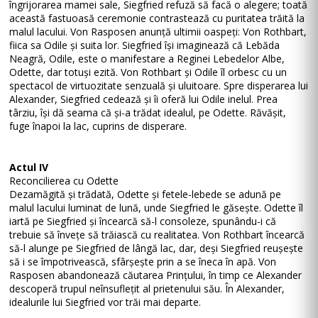
îngrijorarea mamei sale, Siegfried refuză să facă o alegere; toată
această fastuoasă ceremonie contrastează cu puritatea trăită la
malul lacului. Von Rasposen anunță ultimii oaspeți: Von Rothbart,
fiica sa Odile și suita lor. Siegfried își imaginează că Lebăda
Neagră, Odile, este o manifestare a Reginei Lebedelor Albe,
Odette, dar totuși ezită. Von Rothbart și Odile îl orbesc cu un
spectacol de virtuozitate senzuală și uluitoare. Spre disperarea lui
Alexander, Siegfried cedează și îi oferă lui Odile inelul. Prea
târziu, își dă seama că și-a trădat idealul, pe Odette. Răvășit,
fuge înapoi la lac, cuprins de disperare.
Actul IV
Reconcilierea cu Odette
Dezamăgită și trădată, Odette și fetele-lebede se adună pe
malul lacului luminat de lună, unde Siegfried le găsește. Odette îl
iartă pe Siegfried și încearcă să-l consoleze, spunându-i că
trebuie să învețe să trăiască cu realitatea. Von Rothbart încearcă
să-l alunge pe Siegfried de lângă lac, dar, deși Siegfried reușește
să i se împotrivească, sfârșește prin a se îneca în apă. Von
Rasposen abandonează căutarea Prințului, în timp ce Alexander
descoperă trupul neînsuflețit al prietenului său. În Alexander,
idealurile lui Siegfried vor trăi mai departe.