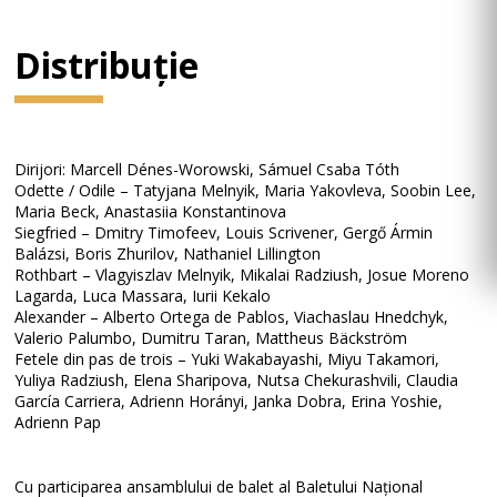
Distribuție
Dirijori: Marcell Dénes-Worowski, Sámuel Csaba Tóth
Odette / Odile – Tatyjana Melnyik, Maria Yakovleva, Soobin Lee,
Maria Beck, Anastasiia Konstantinova
Siegfried – Dmitry Timofeev, Louis Scrivener, Gergő Ármin
Balázsi, Boris Zhurilov, Nathaniel Lillington
Rothbart – Vlagyiszlav Melnyik, Mikalai Radziush, Josue Moreno
Lagarda, Luca Massara, Iurii Kekalo
Alexander – Alberto Ortega de Pablos, Viachaslau Hnedchyk,
Valerio Palumbo, Dumitru Taran, Mattheus Bäckström
Fetele din pas de trois – Yuki Wakabayashi, Miyu Takamori,
Yuliya Radziush, Elena Sharipova, Nutsa Chekurashvili, Claudia
García Carriera, Adrienn Horányi, Janka Dobra, Erina Yoshie,
Adrienn Pap
Cu participarea ansamblului de balet al Baletului Național