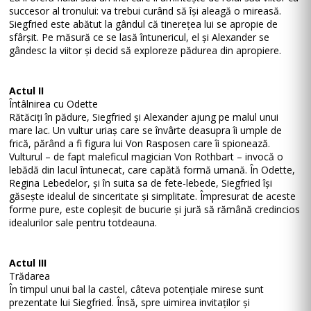
succesor al tronului: va trebui curând să își aleagă o mireasă.
Siegfried este abătut la gândul că tinerețea lui se apropie de
sfârșit. Pe măsură ce se lasă întunericul, el și Alexander se
gândesc la viitor și decid să exploreze pădurea din apropiere.
Actul II
Întâlnirea cu Odette
Rătăciți în pădure, Siegfried și Alexander ajung pe malul unui
mare lac. Un vultur uriaș care se învârte deasupra îi umple de
frică, părând a fi figura lui Von Rasposen care îi spionează.
Vulturul – de fapt maleficul magician Von Rothbart – invocă o
lebădă din lacul întunecat, care capătă formă umană. În Odette,
Regina Lebedelor, și în suita sa de fete-lebede, Siegfried își
găsește idealul de sinceritate și simplitate. Împresurat de aceste
forme pure, este copleșit de bucurie și jură să rămână credincios
idealurilor sale pentru totdeauna.
Actul III
Trădarea
În timpul unui bal la castel, câteva potențiale mirese sunt
prezentate lui Siegfried. Însă, spre uimirea invitaților și