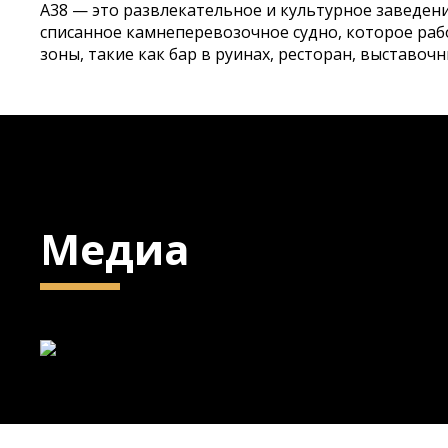
A38 — это развлекательное и культурное заведение
списанное камнеперевозочное судно, которое рабо
зоны, такие как бар в руинах, ресторан, выставоч
Медиа