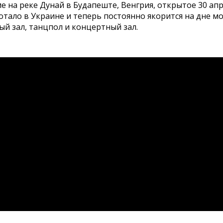
 на реке Дунай в Будапеште, Венгрия, открытое 30 апр
тало в Украине и теперь постоянно якорится на дне мо
ный зал, танцпол и концертный зал.