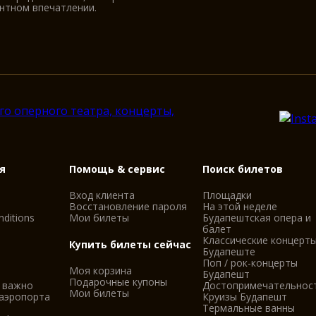
антном впечатлении.
я
Помощь & сервис
Поиск билетов
Вход клиента
Площадки
Восстановление пароля
На этой неделе
ditions
Мои билеты
Будапештская опера и
балет
Классические концерты
Купить билеты сейчас
Будапеште
Поп / рок-концерты
Моя корзина
Будапешт
Подарочные купоны
 важно
Достопримечательнос
Мои билеты
 аэропорта
Круизы Будапешт
Термальные ванны