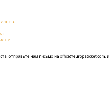
вильно.
а.
мени.
йста, отправьте нам письмо на
office@europaticket.com
,