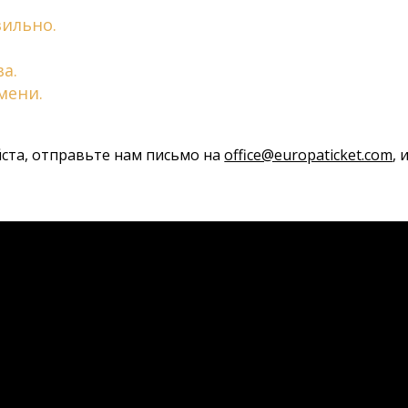
вильно.
а.
мени.
йста, отправьте нам письмо на
office@europaticket.com
,