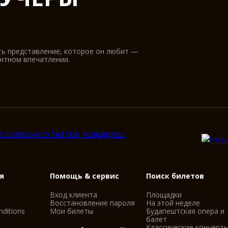
ть представление, которое он любит —
антном впечатлении.
я
Помощь & сервис
Поиск билетов
Вход клиента
Площадки
Восстановление пароля
На этой неделе
ditions
Мои билеты
Будапештская опера и
балет
Классические концерты