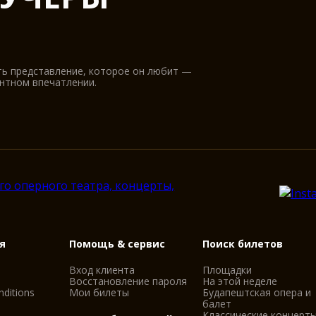
ть представление, которое он любит —
антном впечатлении.
я
Помощь & сервис
Поиск билетов
Вход клиента
Площадки
Восстановление пароля
На этой неделе
ditions
Мои билеты
Будапештская опера и
балет
Классические концерты