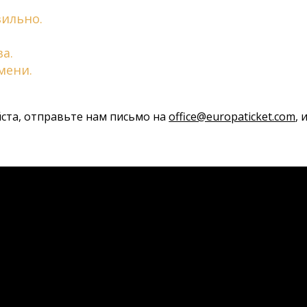
вильно.
а.
мени.
йста, отправьте нам письмо на
office@europaticket.com
,