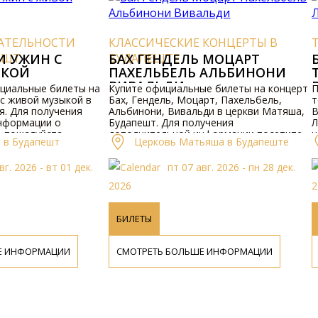
ЕЛЬНОСТИ
КЛАССИЧЕСКИЕ КОНЦЕРТЫ В
ТЕ
Т
 УЖИН С
БУДАПЕШТЕ
БАХ ГЕНДЕЛЬ МОЦАРТ
БУ
ОЙ
ПАХЕЛЬБЕЛЬ АЛЬБИНОНИ
ТЕ
ВИВАЛЬДИ
ВХ
альные билеты на
Купите официальные билеты на концерт
Пок
живой музыкой в
Бах, Гендель, Моцарт, Пахельбель,
тер
 Для получения
Альбинони, Вивальди в церкви Матяша,
Вхо
ормации о
Будапешт. Для получения
Лук
ожалуйста,
дополнительной информации посетите
нас
 Будапешт
Церковь Матьяша в Будапеште
т или свяжитесь с
наш сайт.
пол
о п
 2026 - вт 01 дек.
пт 07 авг. 2026 - пн 28 дек.
пос
нам
2026
202
БИЛЕТЫ
Б
ИНФОРМАЦИИ
СМОТРЕТЬ БОЛЬШЕ ИНФОРМАЦИИ
С