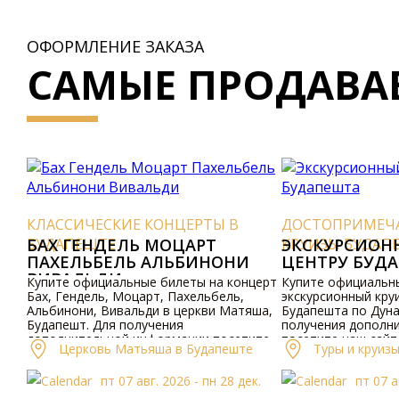
ОФОРМЛЕНИЕ ЗАКАЗА
САМЫЕ ПРОДАВА
КЛАССИЧЕСКИЕ КОНЦЕРТЫ В
ДОСТОПРИМЕЧ
БУДАПЕШТЕ
БАХ ГЕНДЕЛЬ МОЦАРТ
КРУИЗЫ БУДАП
ЭКСКУРСИОН
ПАХЕЛЬБЕЛЬ АЛЬБИНОНИ
ЦЕНТРУ БУД
ВИВАЛЬДИ
Купите официальные билеты на концерт
Купите официальн
Бах, Гендель, Моцарт, Пахельбель,
экскурсионный круи
Альбинони, Вивальди в церкви Матяша,
Будапешта по Дуна
Будапешт. Для получения
получения дополн
дополнительной информации посетите
посетите наш сайт.
Церковь Матьяша в Будапеште
Туры и круиз
наш сайт.
пт 07 авг. 2026 - пн 28 дек.
пт 07 а