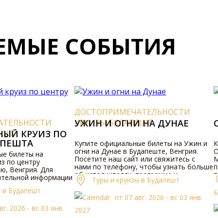
ЕМЫЕ СОБЫТИЯ
ДОСТОПРИМЕЧАТЕЛЬНОСТИ
АТЕЛЬНОСТИ
КРУИЗЫ БУДАПЕШТ
УЖИН И ОГНИ НА ДУНАЕ
ЕШТ
НЫЙ КРУИЗ ПО
АПЕШТА
Купите официальные билеты на Ужин и
К
огни на Дунае в Будапеште, Венгрия.
О
ые билеты на
Посетите наш сайт или свяжитесь с
М
з по центру
нами по телефону, чтобы узнать больше
п
ю, Венгрия. Для
об исполнителях, программе и
п
ительной информации
Туры и круизы в Будапешт
стоимости билетов.
ы в Будапешт
Б
пт 07 авг. 2026 - вс 03 янв.
вг. 2026 - вс 03 янв.
2027