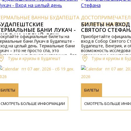
РМАЛЬНЫЕ ВАННЫ БУДАПЕШТА
ДОСТОПРИМЕЧАТЕЛЬ
ДАПЕШТСКИЕ
КРУИЗЫ БУДАПЕШТ
БИЛЕТЫ НА ВХОД В
РМАЛЬНЫЕ БАНИ ЛУКАЧ -
СВЯТОГО СТЕФАНА
ОД НА ЦЕЛЫЙ ДЕНЬ
упайте официальные билеты на
Приобретайте официальны
мальные бани Лукач в Будапеште -
вход в Собор Святого Сте
д на целый день. Термальные бани
Будапеште, Венгрия, и обе
ач – это не просто спа, это
возможность исследовать
тоящая культурная экспозиция. Для
историческое архитектурно
Туры и круизы в Будапешт
Туры и круизы в Буда
учения дополнительной информации
получения дополнительно
рограмме и ценах, пожалуйста,
о программе и ценах, пожа
пт 07 авг. 2026 - сб 19 дек.
пт 07 авг. 2026 
етите наш веб-сайт или свяжитесь с
посетите наш веб-сайт или
и по телефону.
нами по телефону.
6
2026
ИЛЕТЫ
БИЛЕТЫ
МОТРЕТЬ БОЛЬШЕ ИНФОРМАЦИИ
СМОТРЕТЬ БОЛЬШЕ ИНФОР