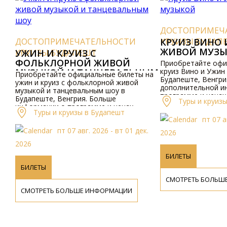
ДОСТОПРИМЕЧАТ
ДОСТОПРИМЕЧАТЕЛЬНОСТИ
КРУИЗЫ БУДАПЕШ
КРУИЗ ВИНО И
ЖИВОЙ МУЗЫК
КРУИЗЫ БУДАПЕШТ
УЖИН И КРУИЗ С
ФОЛЬКЛОРНОЙ ЖИВОЙ
Приобретайте офици
МУЗЫКОЙ И ТАНЦЕВАЛЬНЫМ
круиз Вино и Ужин с 
Приобретайте официальные билеты на
Будапеште, Венгрия.
ШОУ
ужин и круиз с фольклорной живой
дополнительной инф
музыкой и танцевальным шоу в
программе и ценах, п
Будапеште, Венгрия. Больше
Туры и круизы в
посетите наш веб-сай
информации о программе и ценах
нами по телефону.
Туры и круизы в Будапешт
доступно онлайн и по телефону.
пт 07 авг.
пт 07 авг. 2026 - вт 01 дек.
2026
2026
БИЛЕТЫ
БИЛЕТЫ
СМОТРЕТЬ БОЛЬШЕ 
СМОТРЕТЬ БОЛЬШЕ ИНФОРМАЦИИ