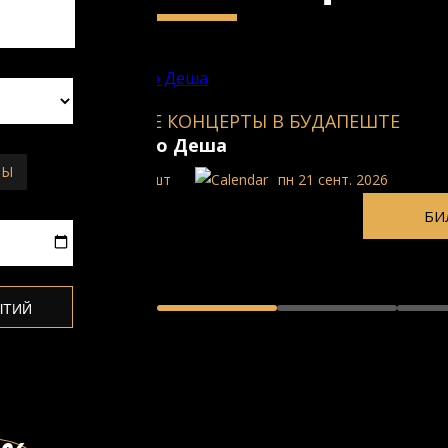
ПЕШТЕ
БУДАПЕШТСКАЯ ОПЕРА И БАЛЕТ
Диана Дамрау
ТЫ
. 2026
Bенгеpский госудаpственный опеpны
пн 21 сент. 2026 - ср 02 июн. 
БИЛЕТЫ