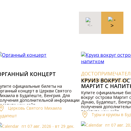
ОРГАННЫЙ КОНЦЕРТ
ДОСТОПРИМЕЧАТЕЛ
КРУИЗЫ БУДАПЕШТ
КРУИЗ ВОКРУГ ОС
МАРГИТ С НАПИТ
упите официальные билеты на
рганный концерт в Церкви Святого
Купите официальные бил
ихаила в Будапеште, Венгрия. Для
вокруг острова Маргит 
олучения дополнительной информации
Дунаю, Будапешт, Венгри
осетите наш сайт.
получения дополнитель
Церковь Святого Михаила
посетите наш сайт.
Туры и круизы в Бу
удапешт
пт 07 авг. 20
пт 07 авг. 2026 - вт 29 дек.