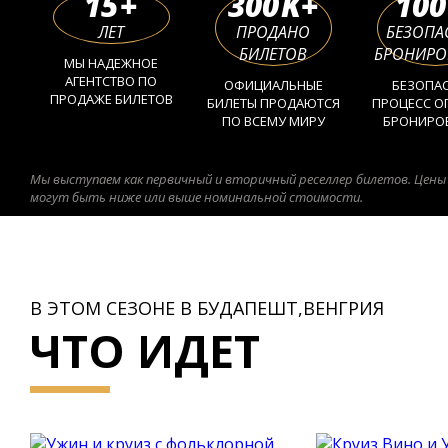
15
+
300
K+
100
ЛЕТ
ПРОДАНО
БЕЗОПА
БИЛЕТОВ
БРОНИРО
МЫ НАДЕЖНОЕ
АГЕНТСТВО ПО
ОФИЦИАЛЬНЫЕ
БЕЗОПА
ПРОДАЖЕ БИЛЕТОВ
БИЛЕТЫ ПРОДАЮТСЯ
ПРОЦЕСС О
ПО ВСЕМУ МИРУ
БРОНИРО
Мы выступаем как первичный и вторичный реселлер билетов. Цены
могут быть ниже или выше номинальной стоимости.
В ЭТОМ СЕЗОНЕ В БУДАПЕШТ,ВЕНГРИЯ
ЧТО ИДЕТ