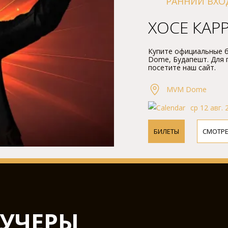
РАННИЙ ВХО
ХОСЕ КАР
Купите официальные б
Dome, Будапешт. Для
посетите наш сайт.
MVM Dome
ср 12 авг. 
БИЛЕТЫ
СМОТР
УЧЕРЫ