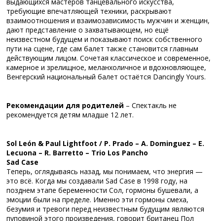
выдающихся мастеров танцевального искусства,
требующие впечатляющей техники, раскрывают
взаимоотношения и взаимозависимость мужчин и женщин,
дают представление о захватывающем, но ещё
неизвестном будущем и показывают поиск собственного
пути на сцене, где сам балет также становится главным
действующим лицом. Сочетая классическое и современное,
камерное и зрелищное, меланхоличное и вдохновляющее,
Венгерский национальный балет остаётся Dancingly Yours.
Рекомендации для родителей
– Спектакль не
рекомендуется детям младше 12 лет.
Sol León & Paul Lightfoot / P. Prado – A. Dominguez – E.
Lecuona – R. Barretto – Trio Los Pancho
Sad Case
Теперь, оглядываясь назад, мы понимаем, что энергия —
это всё. Когда мы создавали Sad Case в 1998 году, на
позднем этапе беременности Сол, гормоны бушевали, а
эмоции были на пределе. Именно эти гормоны смеха,
безумия и тревоги перед неизвестным будущим являются
пуповиной этого произведения, говорит британец Пол