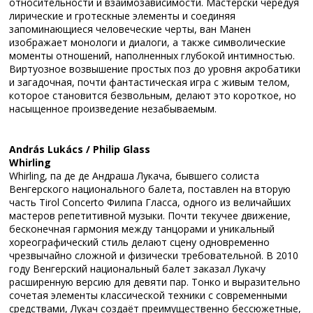
относительности и взаимозависимости. Мастерски чередуя
лирические и гротескные элементы и соединяя
запоминающиеся человеческие черты, ван Манен
изображает монологи и диалоги, а также символические
моменты отношений, наполненных глубокой интимностью.
Виртуозное возвышение простых поз до уровня акробатики
и загадочная, почти фантастическая игра с живым телом,
которое становится безвольным, делают это короткое, но
насыщенное произведение незабываемым.
András Lukács / Philip Glass
Whirling
Whirling, па де де Андраша Лукача, бывшего солиста
Венгерского национального балета, поставлен на вторую
часть Tirol Concerto Филипа Гласса, одного из величайших
мастеров репетитивной музыки. Почти текучее движение,
бесконечная гармония между танцорами и уникальный
хореографический стиль делают сцену одновременно
чрезвычайно сложной и физически требовательной. В 2010
году Венгерский национальный балет заказал Лукачу
расширенную версию для девяти пар. Тонко и выразительно
сочетая элементы классической техники с современными
средствами, Лукач создаёт преимущественно бессюжетные,