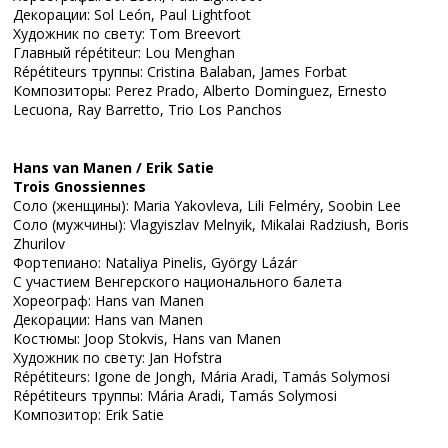
Декорации: Sol León, Paul Lightfoot
Художник по свету: Tom Breevort
Главный répétiteur: Lou Menghan
Répétiteurs труппы: Cristina Balaban, James Forbat
Композиторы: Perez Prado, Alberto Dominguez, Ernesto
Lecuona, Ray Barretto, Trio Los Panchos
Hans van Manen / Erik Satie
Trois Gnossiennes
Соло (женщины): Maria Yakovleva, Lili Felméry, Soobin Lee
Соло (мужчины): Vlagyiszlav Melnyik, Mikalai Radziush, Boris
Zhurilov
Фортепиано: Nataliya Pinelis, György Lázár
С участием Венгерского национального балета
Хореограф: Hans van Manen
Декорации: Hans van Manen
Костюмы: Joop Stokvis, Hans van Manen
Художник по свету: Jan Hofstra
Répétiteurs: Igone de Jongh, Mária Aradi, Tamás Solymosi
Répétiteurs труппы: Mária Aradi, Tamás Solymosi
Композитор: Erik Satie