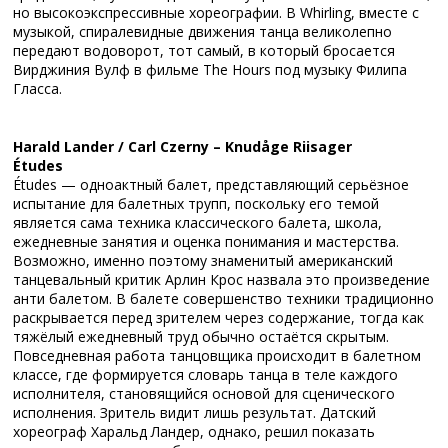
но высокоэкспрессивные хореографии. В Whirling, вместе с
музыкой, спиралевидные движения танца великолепно
передают водоворот, тот самый, в который бросается
Вирджиния Вулф в фильме The Hours под музыку Филипа
Гласса.
Harald Lander / Carl Czerny – Knudåge Riisager
Études
Études — одноактный балет, представляющий серьёзное
испытание для балетных трупп, поскольку его темой
является сама техника классического балета, школа,
ежедневные занятия и оценка понимания и мастерства.
Возможно, именно поэтому знаменитый американский
танцевальный критик Арлин Крос назвала это произведение
анти балетом. В балете совершенство техники традиционно
раскрывается перед зрителем через содержание, тогда как
тяжёлый ежедневный труд обычно остаётся скрытым.
Повседневная работа танцовщика происходит в балетном
классе, где формируется словарь танца в теле каждого
исполнителя, становящийся основой для сценического
исполнения. Зритель видит лишь результат. Датский
хореограф Харальд Ландер, однако, решил показать