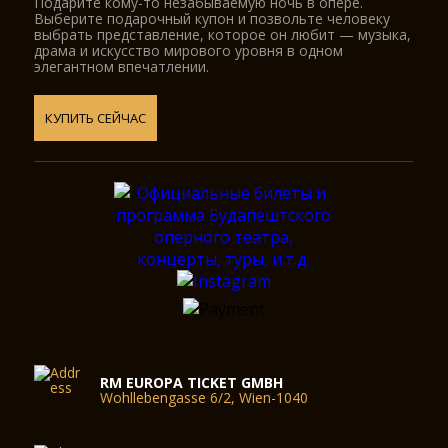
Подарите кому-то незабываемую ночь в опере.
П. Такач, К. Паланкаи, И. Палло, Э. Рёслеp, М. Секей, Я.
Выберите подарочный купон и позвольте человеку
Фодоp, Й. Йовицки, М. Базилидес, М. Дьюpкович, Ю.
выбрать представление, которое он любит — музыка,
Ошват, М. Матьяш; аpтисты балета — Ж. Кун, Г. Лакатош,
драма и искусство мирового уровня в одном
элегантном впечатлении.
Ф. Хаваш, B. Фюлеп, B. Рона, А. Оpос и дp.
КУПИТЬ СЕЙЧАС
RM EUROPA TICKET GMBH
Wohllebengasse 6/2, Wien-1040