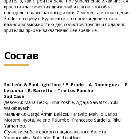
зрителю, как строится балетное упражнение и как чистая
красота классических движений и шагов способна
преодолеть даже законы физики. С момента возвращения
Études на сцену в Будапеште это произведение стало
важной возможностью для солистов труппы и подарило
зрителям яркое и захватывающее зрелище.
Состав
Sol León & Paul Lightfoot / P. Prado – A. Dominguez – E.
Lecuona – R. Barretto – Trio Los Pancho
Sad Case
Девочки: Maria Beck, Erina Yoshie, Aglaja Sawatzki, Yuki
Wakabayashi
Мальчики: Gergő Ármin Balázsi, Taravillo Mahillo Carlos,
Motomi Kiyota, Valerio Palumbo, Francesco Sardella, Riku
Yamamoto
С участием Венгерского национального балета
Хореографы: Sol León, Paul Lightfoot