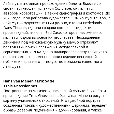
Лайтфут, вспоминая происхождение балета. Вместе со
своей партнёршей, испанкой Сол Леон, он является
автором хореографии, а также сценографии и костюмов. До
2020 года Леон работала художественным консультантом, а
Лайтфут — художественным руководителем Nederlands
Dans Theater, где они создали около шестидесяти
произведений, включая Sad Case, которое, несомненно,
является одной из основ их творчества. Неожиданные
движения под мексиканскую музыку мамбо отражают
постоянный поиск напряжения между сатирой и
серьёзностью. OPERA давно планировала представить это
неотразимое современное произведение венгерской
публике и через него — искусство всемирно известного
Лайтфута.
Hans van Manen / Erik Satie
Trois Gnossiennes
Построенное на магически прекрасной музыке Эрика Сати,
произведение Trois Gnossiennes Ханса ван Манена рисует
картину уникальных отношений. Этот двойной портрет,
созданный тонкими художественными штрихами, передаёт
образы доверия, подчинения и доминирования, а также