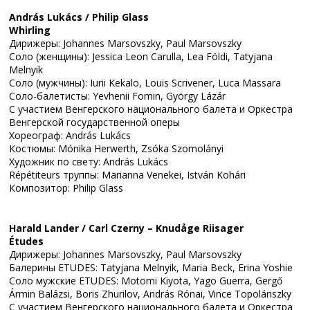
András Lukács / Philip Glass
Whirling
Дирижеры: Johannes Marsovszky, Paul Marsovszky
Соло (женщины): Jessica Leon Carulla, Lea Földi, Tatyjana
Melnyik
Соло (мужчины): Iurii Kekalo, Louis Scrivener, Luca Massara
Соло-балетисты: Yevhenii Fomin, György Lázár
С участием Венгерского национального балета и Оркестра
Венгерской государственной оперы
Хореограф: András Lukács
Костюмы: Mónika Herwerth, Zsóka Szomolányi
Художник по свету: András Lukács
Répétiteurs труппы: Marianna Venekei, István Kohári
Композитор: Philip Glass
Harald Lander / Carl Czerny – Knudåge Riisager
Études
Дирижеры: Johannes Marsovszky, Paul Marsovszky
Балерины ETUDES: Tatyjana Melnyik, Maria Beck, Erina Yoshie
Соло мужские ETUDES: Motomi Kiyota, Yago Guerra, Gergő
Ármin Balázsi, Boris Zhurilov, András Rónai, Vince Topolánszky
С участием Венгерского национального балета и Оркестра