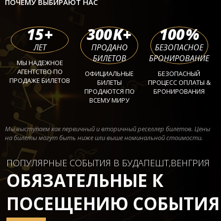
ПОЧЕМУ ВЫБИРАЮТ НАС
15
+
300
K+
100
%
ЛЕТ
ПРОДАНО
БЕЗОПАСНОЕ
БИЛЕТОВ
БРОНИРОВАНИЕ
МЫ НАДЕЖНОЕ
АГЕНТСТВО ПО
ОФИЦИАЛЬНЫЕ
БЕЗОПАСНЫЙ
ПРОДАЖЕ БИЛЕТОВ
БИЛЕТЫ
ПРОЦЕСС ОПЛАТЫ &
ПРОДАЮТСЯ ПО
БРОНИРОВАНИЯ
ВСЕМУ МИРУ
Мы выступаем как первичный и вторичный реселлер билетов. Цены
на билеты могут быть ниже или выше номинальной стоимости.
ПОПУЛЯРНЫЕ СОБЫТИЯ В БУДАПЕШТ,ВЕНГРИЯ
ОБЯЗАТЕЛЬНЫЕ К
ПОСЕЩЕНИЮ СОБЫТИЯ