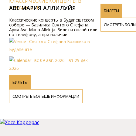
СИЧЕСКИЕ КОНЦЕРТЫ В
ПЕШТЕ
 МАPИЯ АЛЛИЛУЙЯ
БИЛЕТЫ
ические концерты в Будапештском
СМОТРЕТЬ БОЛЬШЕ ИНФОР
е — Базилика Святого Стефана.
ve Maria Alleluja. Билеты онлайн или
лефону, а при наличии —
едственно в церкви за наличные в
Святого Стефана Базилика в
ой валюте.
еште
вс 09 авг. 2026 - вт 29 дек.
ТЫ
РЕТЬ БОЛЬШЕ ИНФОРМАЦИИ