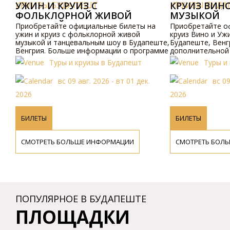
 БУДАПЕШТ
 КРУИЗ С
КРУИЗЫ БУДАПЕШТ
КРУИЗ ВИНО И УЖИН 
ЛОРНОЙ ЖИВОЙ
МУЗЫКОЙ
ОЙ И ТАНЦЕВАЛЬНЫМ
айте официальные билеты на
Приобретайте официальные би
уиз с фольклорной живой
круиз Вино и Ужин с живой муз
 танцевальным шоу в Будапеште,
Будапеште, Венгрия. Для получ
Больше информации о программе
дополнительной информации о
оступно онлайн и по телефону.
и ценах, пожалуйста, посетите
Туры и круизы в Будапешт
Туры и круизы в Буда
сайт или свяжитесь с нами по 
вс 09 авг. 2026 - вт 01 дек.
вс 09 авг. 2026 - вт 
2026
БИЛЕТЫ
Ь БОЛЬШЕ ИНФОРМАЦИИ
СМОТРЕТЬ БОЛЬШЕ ИНФОРМАЦ
ПОПУЛЯРНОЕ В БУДАПЕШТЕ
ПЛОЩАДКИ