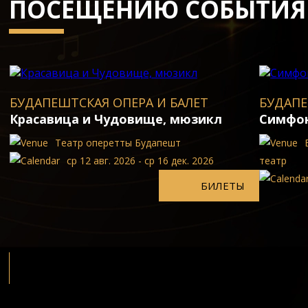
ПОСЕЩЕНИЮ СОБЫТИЯ
БУДАПЕШТСКАЯ ОПЕРА И БАЛЕТ
БУДАПЕ
Красавица и Чудовище, мюзикл
Симфон
Театp опеpетты Будапешт
ср 12 авг. 2026 - ср 16 дек. 2026
театp
БИЛЕТЫ