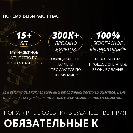
ПОЧЕМУ ВЫБИРАЮТ НАС
15
+
300
K+
100
%
ЛЕТ
ПРОДАНО
БЕЗОПАСНОЕ
БИЛЕТОВ
БРОНИРОВАНИЕ
МЫ НАДЕЖНОЕ
АГЕНТСТВО ПО
ОФИЦИАЛЬНЫЕ
БЕЗОПАСНЫЙ
ПРОДАЖЕ БИЛЕТОВ
БИЛЕТЫ
ПРОЦЕСС ОПЛАТЫ &
ПРОДАЮТСЯ ПО
БРОНИРОВАНИЯ
ВСЕМУ МИРУ
Мы выступаем как первичный и вторичный реселлер билетов. Цены
на билеты могут быть ниже или выше номинальной стоимости.
ПОПУЛЯРНЫЕ СОБЫТИЯ В БУДАПЕШТ,ВЕНГРИЯ
ОБЯЗАТЕЛЬНЫЕ К