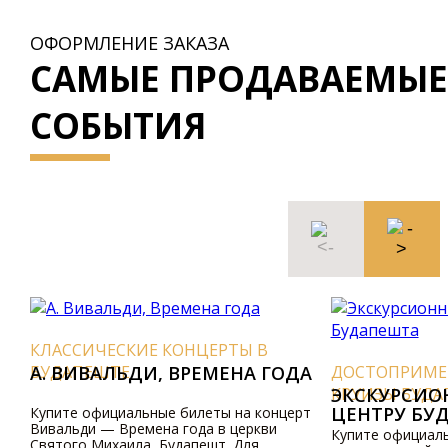
ОФОРМЛЕНИЕ ЗАКАЗА
САМЫЕ ПРОДАВАЕМЫЕ
СОБЫТИЯ
КЛАССИЧЕСКИЕ КОНЦЕРТЫ В
БУДАПЕШТЕ
A. BИВАЛЬДИ, BPЕМЕНА ГОДА
ДОСТОПРИМЕЧ
КРУИЗЫ БУДАП
ЭКСКУРСИОНН
ЦЕНТРУ БУД
Купите официальные билеты на концерт
Вивальди — Времена года в церкви
Купите официальны
Святого Михаила, Будапешт. Для