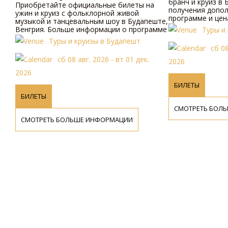
бранч и круиз в Буда
МУЗЫКОЙ И ТАНЦЕВАЛЬНЫМ
Приобретайте официальные билеты на
получения дополнит
ШОУ
ужин и круиз с фольклорной живой
программе и ценах, п
музыкой и танцевальным шоу в Будапеште,
наш веб-сайт или свя
Венгрия. Больше информации о программе
Туры и круи
телефону.
и ценах доступно онлайн и по телефону.
Туры и круизы в Будапешт
сб 08 авг.
сб 08 авг. 2026 - вт 01 дек.
2026
2026
БИЛЕТЫ
БИЛЕТЫ
СМОТРЕТЬ БОЛЬШЕ 
СМОТРЕТЬ БОЛЬШЕ ИНФОРМАЦИИ