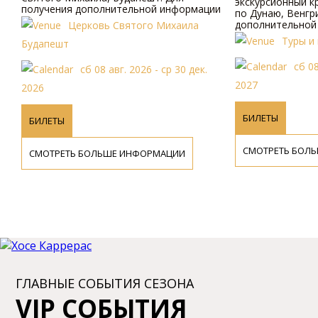
экскурсионный круи
получения дополнительной информации
по Дунаю, Венгрия.
посетите наш сайт.
дополнительной и
Церковь Святого Михаила
наш сайт.
Туры и кр
Будапешт
сб 08 ав
сб 08 авг. 2026 - ср 30 дек.
2027
2026
БИЛЕТЫ
БИЛЕТЫ
СМОТРЕТЬ БОЛЬШ
СМОТРЕТЬ БОЛЬШЕ ИНФОРМАЦИИ
ГЛАВНЫЕ СОБЫТИЯ СЕЗОНА
VIP СОБЫТИЯ