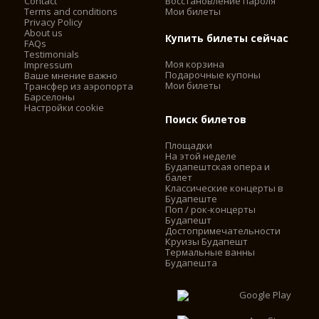
Contact
Восстановление пароля
Terms and conditions
Мои билеты
Privacy Policy
About us
Купить билеты сейчас
FAQs
Testimonials
Моя корзина
Impressum
Подарочные купоны
Ваше мнение важно
Мои билеты
Трансфер из аэропорта
Барселоны
Настройки cookie
Поиск билетов
Площадки
На этой неделе
Будапештская опера и
балет
Классические концерты в
Будапеште
Поп / рок-концерты
Будапешт
Достопримечательности
Круизы Будапешт
Термальные ванны
Будапешта