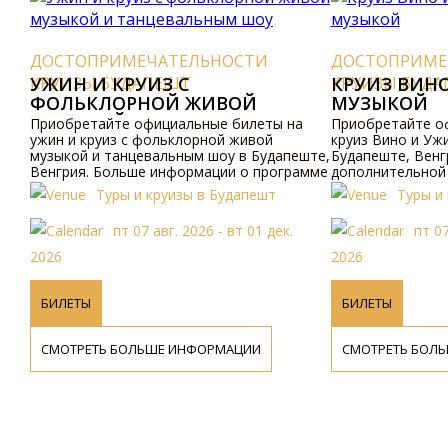
ДОСТОПРИМЕЧАТЕЛЬНОСТИ
ДОСТОПРИМЕ
КРУИЗЫ БУДАПЕШТ
УЖИН И КРУИЗ С
КРУИЗЫ БУД
КРУИЗ ВИН
ФОЛЬКЛОРНОЙ ЖИВОЙ
МУЗЫКОЙ
МУЗЫКОЙ И ТАНЦЕВАЛЬНЫМ
Приобретайте официальные билеты на
Приобретайте о
ШОУ
ужин и круиз с фольклорной живой
круиз Вино и Уж
музыкой и танцевальным шоу в Будапеште,
Будапеште, Венг
Венгрия. Больше информации о программе
дополнительной
и ценах доступно онлайн и по телефону.
и ценах, пожалуй
Туры и круизы в Будапешт
Туры и
сайт или свяжит
пт 07 авг. 2026 - вт 01 дек.
пт 07
2026
2026
БИЛЕТЫ
БИЛЕТЫ
СМОТРЕТЬ БОЛЬШЕ ИНФОРМАЦИИ
СМОТРЕТЬ БОЛ