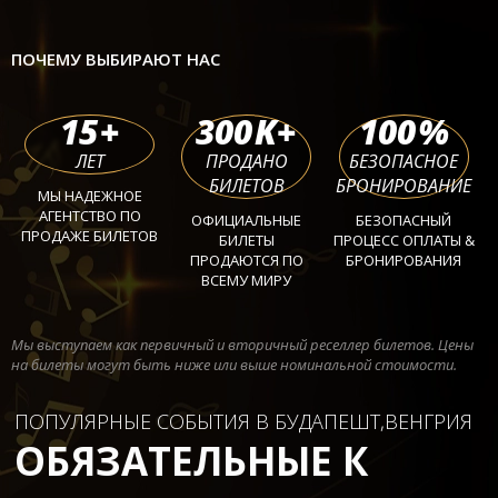
ПОЧЕМУ ВЫБИРАЮТ НАС
15
+
300
K+
100
%
ЛЕТ
ПРОДАНО
БЕЗОПАСНОЕ
БИЛЕТОВ
БРОНИРОВАНИЕ
МЫ НАДЕЖНОЕ
АГЕНТСТВО ПО
ОФИЦИАЛЬНЫЕ
БЕЗОПАСНЫЙ
ПРОДАЖЕ БИЛЕТОВ
БИЛЕТЫ
ПРОЦЕСС ОПЛАТЫ &
ПРОДАЮТСЯ ПО
БРОНИРОВАНИЯ
ВСЕМУ МИРУ
Мы выступаем как первичный и вторичный реселлер билетов. Цены
на билеты могут быть ниже или выше номинальной стоимости.
ПОПУЛЯРНЫЕ СОБЫТИЯ В БУДАПЕШТ,ВЕНГРИЯ
ОБЯЗАТЕЛЬНЫЕ К