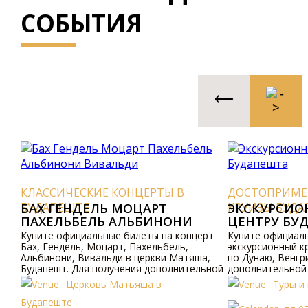
СОБЫТИЯ
КЛАССИЧЕСКИЕ КОНЦЕРТЫ В
ДОСТОПРИМЕ
БУДАПЕШТЕ
БАХ ГЕНДЕЛЬ МОЦАРТ
КРУИЗЫ БУД
ЭКСКУРСИО
ПАХЕЛЬБЕЛЬ АЛЬБИНОНИ
ЦЕНТРУ БУ
ВИВАЛЬДИ
Купите официальные билеты на концерт
Купите официал
Бах, Гендель, Моцарт, Пахельбель,
экскурсионный к
Альбинони, Вивальди в церкви Матяша,
по Дунаю, Венгр
Будапешт. Для получения дополнительной
дополнительной
информации посетите наш сайт.
наш сайт.
Церковь Матьяша в
Туры и
Будапеште