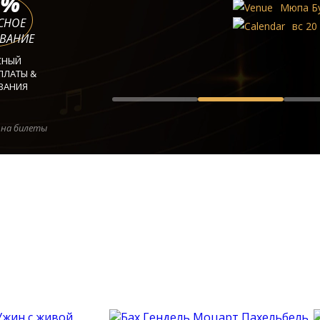
%
Мюпа Будапешт
СНОЕ
вс 20 сент. 2026 - ср 21 окт. 2
ВАНИЕ
СНЫЙ
ПЛАТЫ &
ВАНИЯ
 на билеты