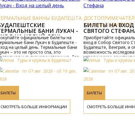
ДОСТОПРИМЕЧАТЕЛЬНОСТИ
ДОСТОПРИМЕЧАТЕ
КРУИЗЫ БУДАПЕШТ
БИЛЕТЫ НА ВХОД В СОБОР
КРУИЗЫ БУДАПЕШТ
ЭКСКУРСИОННЫЙ
СВЯТОГО СТЕФАНА
ЦЕНТРУ БУДАПЕ
Приобретайте официальные билеты на
Купите официальные би
вход в Собор Святого Стефана в
экскурсионный круиз по
Будапеште, Венгрия, и обеспечьте себе
Будапешта по Дунаю, Ве
возможность исследовать это
получения дополнитель
историческое архитектурное чудо. Для
посетите наш сайт.
Туры и круизы в Будапешт
Туры и круизы
получения дополнительной информации
о программе и ценах, пожалуйста,
пт 07 авг. 2026 - чт 31 дек.
пт 07 авг. 20
посетите наш веб-сайт или свяжитесь с
нами по телефону.
2026
2027
БИЛЕТЫ
БИЛЕТЫ
СМОТРЕТЬ БОЛЬШЕ ИНФОРМАЦИИ
СМОТРЕТЬ БОЛЬШЕ ИН