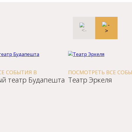
Ь ВСЕ СОБЫТИЯ В
ПОСМОТРЕТЬ ВСЕ 
келя
Analog Music Hal