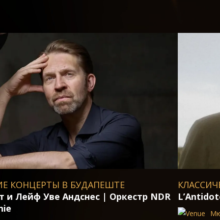
УДАПЕШТЕ
КЛАССИЧЕСКИЕ КОНЦЕРТЫ 
снес | Оркестр NDR
L’Antidote
Мюпа Будапешт