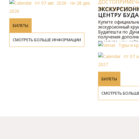
ДОСТОПРИМЕЧАТЕЛЬНОСТИ
ек.
КРУИЗЫ БУДАПЕШТ
ЭКСКУРСИОННЫЙ КРУИЗ ПО
БИЛЕТЫ
ЦЕНТРУ БУДАПЕШТА
Купите официальные билеты на
СМОТРЕТЬ БОЛЬ
экскурсионный круиз по центру
Будапешта по Дунаю, Венгрия. Для
получения дополнительной информации
посетите наш сайт.
Туры и круизы в Будапешт
пт 07 авг. 2026 - вс 03 янв.
2027
БИЛЕТЫ
СМОТРЕТЬ БОЛЬШЕ ИНФОРМАЦИИ