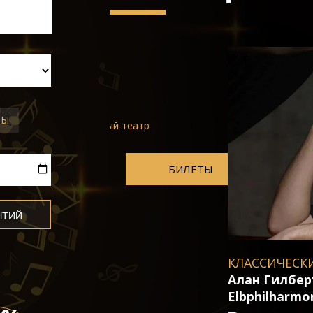
ТЫ
 театp
БИЛЕТЫ
КЛАССИЧЕСКИЕ КОНЦЕРТЫ В Б
Алан Гилберт и Лейф Уве Анд
Elbphilharmonie