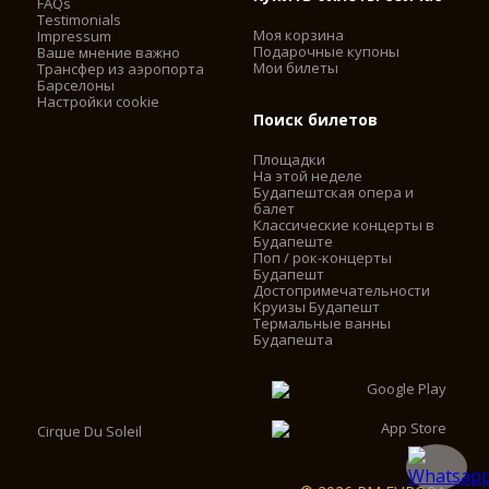
FAQs
Testimonials
Моя корзина
Impressum
Подарочные купоны
Ваше мнение важно
Мои билеты
Трансфер из аэропорта
Барселоны
Настройки cookie
Поиск билетов
Площадки
На этой неделе
Будапештская опера и
балет
Классические концерты в
Будапеште
Поп / рок-концерты
Будапешт
Достопримечательности
Круизы Будапешт
Термальные ванны
Будапешта
Cirque Du Soleil