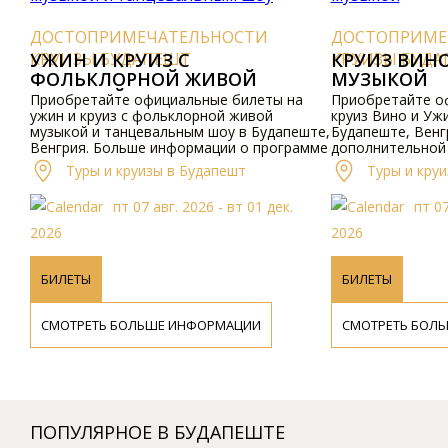
ДОСТОПРИМЕЧАТЕЛЬНОСТИ
ДОСТОПРИМЕЧ
КРУИЗЫ БУДАПЕШТ
УЖИН И КРУИЗ С
КРУИЗЫ БУДАП
КРУИЗ ВИНО 
ФОЛЬКЛОРНОЙ ЖИВОЙ
МУЗЫКОЙ
МУЗЫКОЙ И ТАНЦЕВАЛЬНЫМ
Приобретайте официальные билеты на
Приобретайте офи
ШОУ
ужин и круиз с фольклорной живой
круиз Вино и Ужин 
музыкой и танцевальным шоу в Будапеште,
Будапеште, Венгрия
Венгрия. Больше информации о программе
дополнительной и
и ценах доступно онлайн и по телефону.
и ценах, пожалуйст
Туры и круизы в Будапешт
Туры и круизы
сайт или свяжитесь
пт 07 авг. 2026 - вт 01 дек.
пт 07 ав
2026
2026
БИЛЕТЫ
БИЛЕТЫ
СМОТРЕТЬ БОЛЬШЕ ИНФОРМАЦИИ
СМОТРЕТЬ БОЛЬШ
ПОПУЛЯРНОЕ В БУДАПЕШТЕ