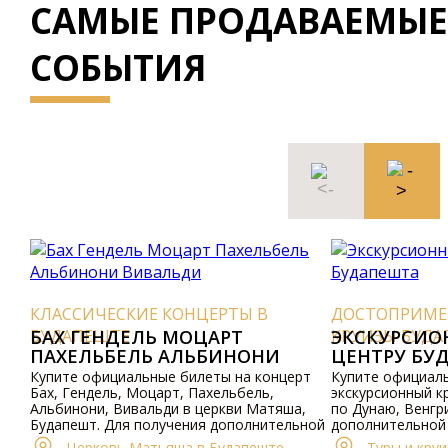
САМЫЕ ПРОДАВАЕМЫЕ
СОБЫТИЯ
КЛАССИЧЕСКИЕ КОНЦЕРТЫ В
ДОСТОПРИМЕЧ
БУДАПЕШТЕ
БАХ ГЕНДЕЛЬ МОЦАРТ
КРУИЗЫ БУДА
ЭКСКУРСИОН
ПАХЕЛЬБЕЛЬ АЛЬБИНОНИ
ЦЕНТРУ БУД
ВИВАЛЬДИ
Купите официальные билеты на концерт
Купите официаль
Бах, Гендель, Моцарт, Пахельбель,
экскурсионный кр
Альбинони, Вивальди в церкви Матяша,
по Дунаю, Венгри
Будапешт. Для получения дополнительной
дополнительной 
информации посетите наш сайт.
наш сайт.
Церковь Матьяша в Будапеште
Туры и круи