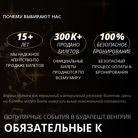
ПОЧЕМУ ВЫБИРАЮТ НАС
15
+
300
K+
100
%
ЛЕТ
ПРОДАНО
БЕЗОПАСНОЕ
БИЛЕТОВ
БРОНИРОВАНИЕ
МЫ НАДЕЖНОЕ
АГЕНТСТВО ПО
ОФИЦИАЛЬНЫЕ
БЕЗОПАСНЫЙ
ПРОДАЖЕ БИЛЕТОВ
БИЛЕТЫ
ПРОЦЕСС ОПЛАТЫ &
ПРОДАЮТСЯ ПО
БРОНИРОВАНИЯ
ВСЕМУ МИРУ
Мы выступаем как первичный и вторичный реселлер билетов. Цены
на билеты могут быть ниже или выше номинальной стоимости.
ПОПУЛЯРНЫЕ СОБЫТИЯ В БУДАПЕШТ,ВЕНГРИЯ
ОБЯЗАТЕЛЬНЫЕ К