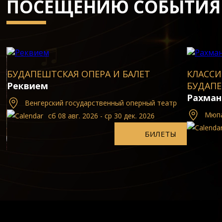
ПОСЕЩЕНИЮ СОБЫТИЯ
БУДАПЕШТСКАЯ ОПЕРА И БАЛЕТ
КЛАССИ
Реквием
БУДАП
Рахман
Bенгеpский госудаpственный опеpный театp
Мюпа
сб 08 авг. 2026 - ср 30 дек. 2026
БИЛЕТЫ